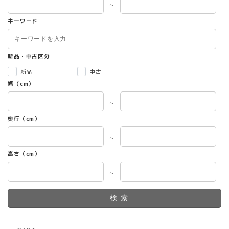
～
キーワード
新品・中古区分
新品
中古
幅（cm）
～
奥行（cm）
～
高さ（cm）
～
検索