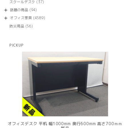
商
37
スクールデスク
37
の
品
個
商
94
話題の商品
94
の
品
個
商
4589
オフィス家具
4589
の
品
個
商
56
防災用品
56
の
品
個
商
の
品
商
PICKUP
品
オフィスデスク 平机 幅1000mm 奥行600mm 高さ700ｍｍ