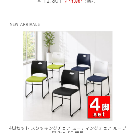
12,801
¥
11,801
(税込）
¥
の
在
価
の
格
価
は
格
NEW ARRIVALS
¥ 12,801
は
で
¥ 11,801
し
で
た。
す。
4脚セット スタッキングチェア ミーティングチェア ループ
脚 Rap-SC 新品