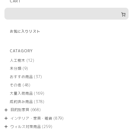
CART
お気に入りリスト
CATAGORY
12
人工樹木
12
個
9
未分類
9
の
個
商
37
おすすめ商品
37
の
品
個
商
48
その他
48
の
品
個
商
169
大量入荷商品
169
の
品
個
商
378
成約済み商品
378
の
品
個
商
668
目的別家具
668
の
品
個
商
879
インテリア・家具・雑貨
879
の
品
個
商
259
ウィルス対策商品
259
の
品
個