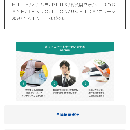
ＭＩＬＹ/オカムラ/ＰＬＵＳ/稲葉製作所/ＫＵＲＯＧ
ＡＮＥ/ＴＥＮＤＯ/ＬＩＯＮ/ＵＣＨＩＤＡ/カリモク
家具/ＮＡＩＫＩ など多数
各種伝票発行