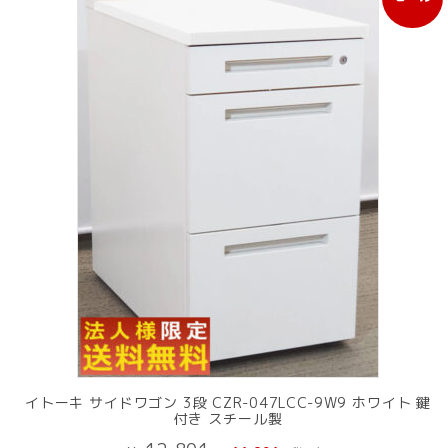
販
売
中
の
商
品
イトーキ サイドワゴン 3段 CZR-047LCC-9W9 ホワイト 鍵
付き スチール製
元
現