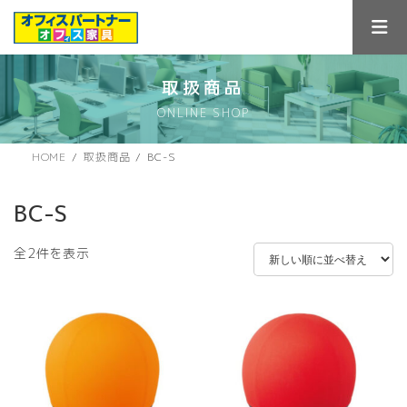
コ
ナ
ン
ビ
テ
ゲ
ン
ー
ツ
シ
取扱商品
へ
ョ
ONLINE SHOP
ス
ン
キ
に
ッ
移
HOME
取扱商品
BC-S
プ
動
BC-S
新
全2件を表示
し
い
順