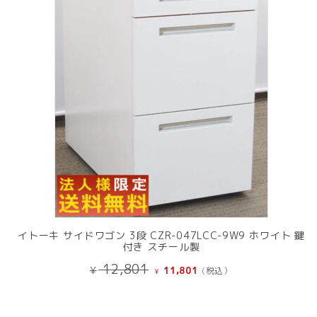
商
品
イトーキ サイドワゴン 3段 CZR-047LCC-9W9 ホワイト 鍵
付き スチール製
元
現
12,801
¥
11,801
(税込）
¥
の
在
価
の
格
価