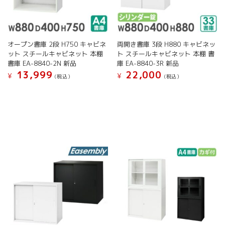
シ
シ
ョ
ョ
ン
ン
が
が
オープン書庫 2段 H750 キャビネ
両開き書庫 3段 H880 キャビネッ
あ
あ
ット スチールキャビネット 本棚
ト スチールキャビネット 本棚 書
り
り
書庫 EA-8840-2N 新品
庫 EA-8840-3R 新品
ま
ま
13,999
22,000
す。
す。
¥
¥
(税込）
(税込）
オ
オ
こ
こ
プ
プ
の
の
シ
シ
商
商
ョ
ョ
品
品
ン
ン
に
に
は
は
は
は
商
商
複
複
品
品
数
数
ペ
ペ
の
の
ー
ー
バ
バ
ジ
ジ
リ
リ
か
か
エ
エ
ら
ら
ー
ー
選
選
シ
シ