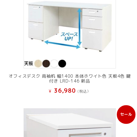
オフィスデスク 両袖机 幅1400 本体ホワイト色 天板4色 鍵
付き LRD-146 新品
36,980
¥
(税込）
セール
販
売
中
の