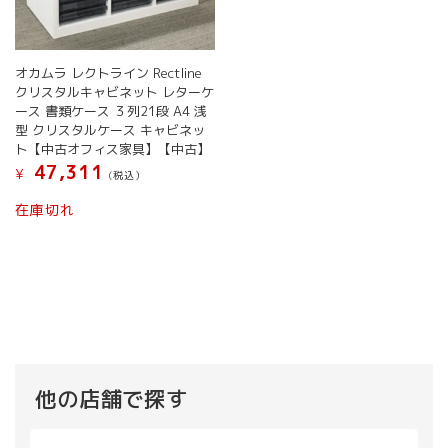
ま
ま
あ
あ
す
す
り
り
ま
ま
す。
す。
オカムラ レクトライン Rectline
オ
オ
クリスタルキャビネット レターケ
プ
プ
ース 書類ケース ３列21段 A4 浅
シ
シ
型 クリスタルケース キャビネッ
ョ
ョ
ト【中古オフィス家具】【中古】
ン
ン
47,311
¥
(税込）
は
は
商
商
在庫切れ
品
品
ペ
ペ
ー
ー
ジ
ジ
か
か
ら
ら
選
選
択
択
で
で
他の店舗で探す
き
き
ま
ま