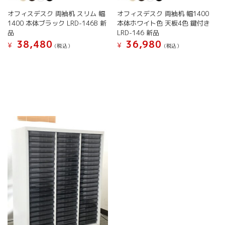
き
き
が
が
ま
ま
オフィスデスク 両袖机 スリム 幅
オフィスデスク 両袖机 幅1400
あ
あ
す
す
1400 本体ブラック LRD-146B 新
本体ホワイト色 天板4色 鍵付き
り
り
品
LRD-146 新品
ま
ま
38,480
36,980
す。
す。
¥
¥
(税込）
(税込）
オ
オ
こ
こ
プ
プ
の
の
シ
シ
商
商
ョ
ョ
品
品
ン
ン
に
に
は
は
は
は
商
商
複
複
品
品
数
数
ペ
ペ
の
の
ー
ー
バ
バ
ジ
ジ
リ
リ
か
か
エ
エ
ら
ら
ー
ー
選
選
シ
シ
択
択
ョ
ョ
で
で
ン
ン
き
き
が
が