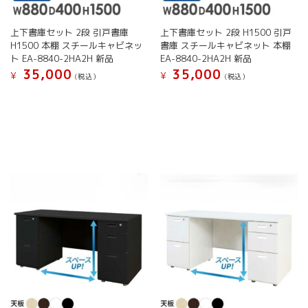
で
で
ン
ン
き
き
が
が
ま
ま
上下書庫セット 2段 引戸書庫
上下書庫セット 2段 H1500 引戸
あ
あ
す
す
H1500 本棚 スチールキャビネッ
書庫 スチールキャビネット 本棚
り
り
ト EA-8840-2HA2H 新品
EA-8840-2HA2H 新品
ま
ま
35,000
35,000
す。
す。
¥
¥
(税込）
(税込）
オ
オ
こ
こ
プ
プ
の
の
シ
シ
商
商
ョ
ョ
品
品
ン
ン
に
に
は
は
は
は
商
商
複
複
品
品
数
数
ペ
ペ
の
の
ー
ー
バ
バ
ジ
ジ
リ
リ
か
か
エ
エ
ら
ら
ー
ー
選
選
シ
シ
択
択
ョ
ョ
で
で
ン
ン