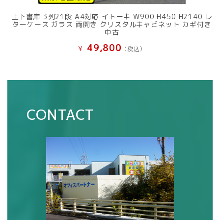
上下書庫 3列21段 A4対応 イトーキ W900 H450 H2140 レ
ターケース ガラス 両開き クリスタルキャビネット カギ付き
中古
49,800
¥
(税込）
CONTACT