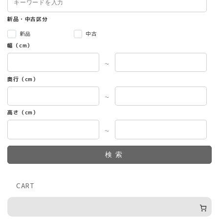
新品・中古区分
新品
中古
幅（cm）
～
奥行（cm）
～
高さ（cm）
～
検索
CART