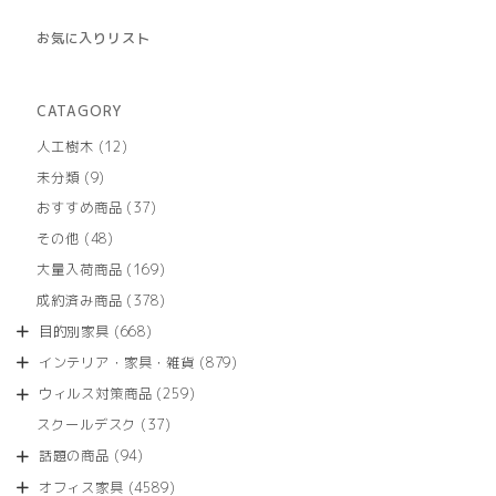
お気に入りリスト
CATAGORY
12
人工樹木
12
個
9
未分類
9
の
個
商
37
おすすめ商品
37
の
品
個
商
48
その他
48
の
品
個
商
169
大量入荷商品
169
の
品
個
商
378
成約済み商品
378
の
品
個
商
668
目的別家具
668
の
品
個
商
879
インテリア・家具・雑貨
879
の
品
個
商
259
ウィルス対策商品
259
の
品
個
商
37
スクールデスク
37
の
品
個
商
94
話題の商品
94
の
品
個
商
4589
オフィス家具
4589
の