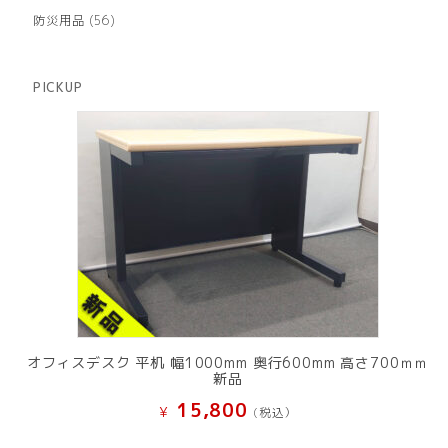
品
個
商
56
防災用品
56
の
品
個
商
の
品
商
PICKUP
品
オフィスデスク 平机 幅1000mm 奥行600mm 高さ700ｍｍ
新品
15,800
¥
(税込）