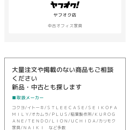
ヤフオク店
中古オフィス家具
大量注文や掲載のない商品もご相談
ください
新品・中古とも探します
■取扱メーカー
コクヨ/イトーキ/ＳＴＬＥＥＣＡＳＥ/ＳＥＩＫＯＦＡ
ＭＩＬＹ/オカムラ/ＰＬＵＳ/稲葉製作所/ＫＵＲＯＧ
ＡＮＥ/ＴＥＮＤＯ/ＬＩＯＮ/ＵＣＨＩＤＡ/カリモク
家具/ＮＡＩＫＩ など多数