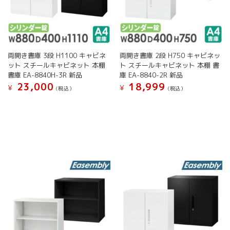
両開き書庫 3段 H1100 キャビネ
両開き書庫 2段 H750 キャビネッ
ット スチールキャビネット 本棚
ト スチールキャビネット 本棚 書
書庫 EA-8840H-3R 新品
庫 EA-8840-2R 新品
23,000
18,999
¥
¥
(税込）
(税込）
こ
こ
の
の
商
商
品
品
に
に
は
は
複
複
数
数
の
の
バ
バ
リ
リ
エ
エ
ー
ー