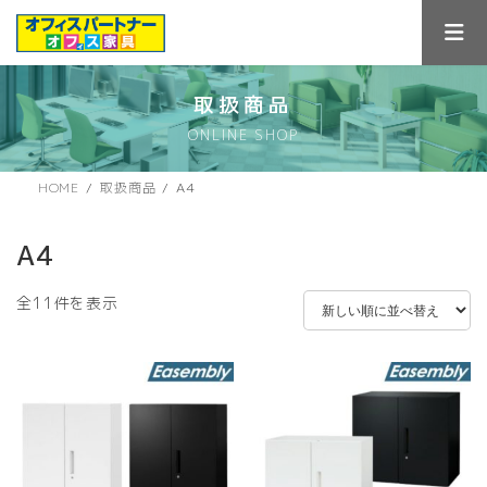
コ
ナ
ン
ビ
テ
ゲ
ン
ー
ツ
シ
取扱商品
へ
ョ
ONLINE SHOP
ス
ン
キ
に
ッ
移
HOME
取扱商品
A4
プ
動
A4
新
全11件を表示
し
い
順