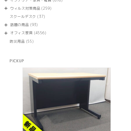
インテリア・家具・雑貨
878
の
品
個
商
259
ウィルス対策商品
259
の
品
個
商
37
スクールデスク
37
の
品
個
商
93
話題の商品
93
の
品
個
商
4556
オフィス家具
4556
の
品
個
商
55
防災用品
55
の
品
個
商
の
品
商
PICKUP
品