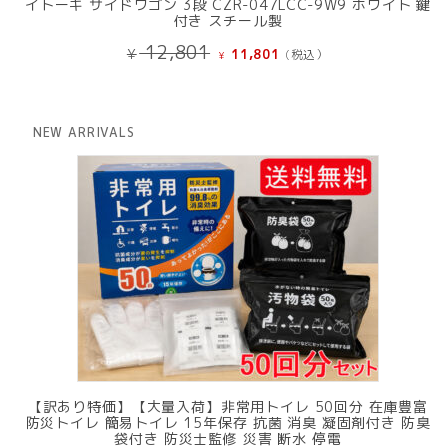
イトーキ サイドワゴン 3段 CZR-047LCC-9W9 ホワイト 鍵
付き スチール製
元
現
12,801
¥
11,801
(税込）
¥
の
在
価
の
格
価
は
格
NEW ARRIVALS
¥ 12,801
は
で
¥ 11,801
し
で
た。
す。
【訳あり特価】【大量入荷】非常用トイレ 50回分 在庫豊富
防災トイレ 簡易トイレ 15年保存 抗菌 消臭 凝固剤付き 防臭
袋付き 防災士監修 災害 断水 停電