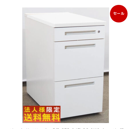
セール
販
売
中
の
商
品