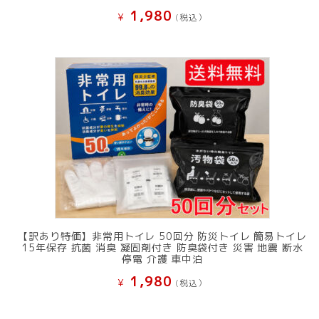
1,980
¥
(税込）
【訳あり特価】非常用トイレ 50回分 防災トイレ 簡易トイレ
15年保存 抗菌 消臭 凝固剤付き 防臭袋付き 災害 地震 断水
停電 介護 車中泊
1,980
¥
(税込）