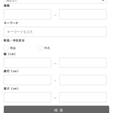
価格
～
キーワード
新品・中古区分
新品
中古
幅（cm）
～
奥行（cm）
～
高さ（cm）
～
検索