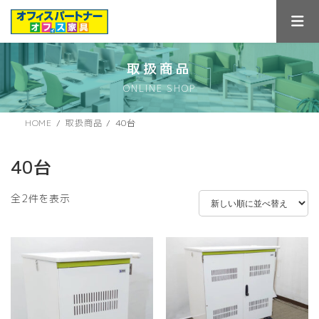
コ
ナ
ン
ビ
テ
ゲ
ン
ー
ツ
シ
取扱商品
へ
ョ
ONLINE SHOP
ス
ン
キ
に
ッ
移
HOME
取扱商品
40台
プ
動
40台
新
全2件を表示
し
い
順