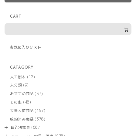
CART
お気に入りリスト
CATAGORY
12
人工樹木
12
個
9
未分類
9
の
個
商
37
おすすめ商品
37
の
品
個
商
48
その他
48
の
品
個
商
167
大量入荷商品
167
の
品
個
商
378
成約済み商品
378
の
品
個
商
667
目的別家具
667
の
品
個
商
878