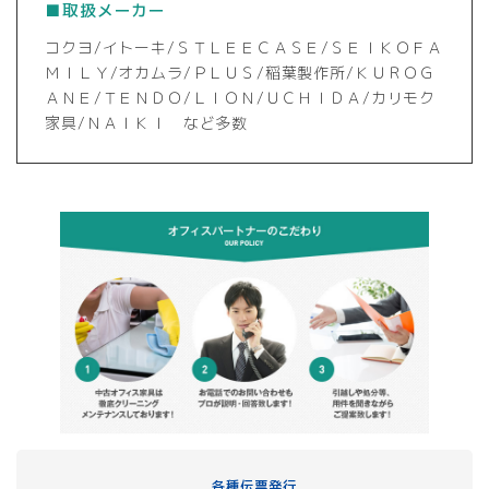
■取扱メーカー
コクヨ/イトーキ/ＳＴＬＥＥＣＡＳＥ/ＳＥＩＫＯＦＡ
ＭＩＬＹ/オカムラ/ＰＬＵＳ/稲葉製作所/ＫＵＲＯＧ
ＡＮＥ/ＴＥＮＤＯ/ＬＩＯＮ/ＵＣＨＩＤＡ/カリモク
家具/ＮＡＩＫＩ など多数
各種伝票発行