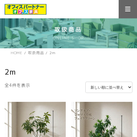
コ
ナ
ン
ビ
テ
ゲ
ン
ー
ツ
シ
取扱商品
へ
ョ
ONLINE SHOP
ス
ン
キ
に
ッ
移
HOME
取扱商品
2m
プ
動
2m
新
全4件を表示
し
い
順