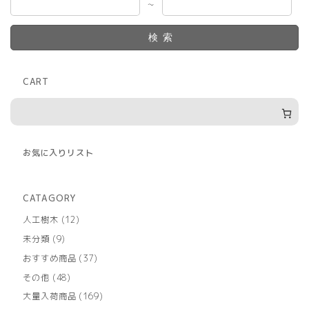
～
検索
CART
お気に入りリスト
CATAGORY
12
人工樹木
12
個
9
未分類
9
の
個
商
37
おすすめ商品
37
の
品
個
商
48
その他
48
の
品
個
商
169
大量入荷商品
169
の
品
個