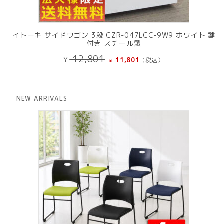
イトーキ サイドワゴン 3段 CZR-047LCC-9W9 ホワイト 鍵
付き スチール製
元
現
12,801
¥
11,801
(税込）
¥
の
在
価
の
格
価
は
格
NEW ARRIVALS
¥ 12,801
は
で
¥ 11,801
し
で
た。
す。