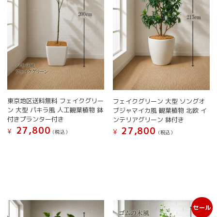
東京地区送料無料 フェイクグリー
フェイクグリーン 大型 ソングオ
ン 大型 パキラ風 人工観葉植物 鉢
ブジャマイカ風 観葉植物 北欧 イ
付きプランター付き
ンテリアグリーン 鉢付き
27,800
27,800
¥
¥
(税込）
(税込）
こ
こ
の
の
商
商
品
品
に
に
は
は
複
複
セール
数
数