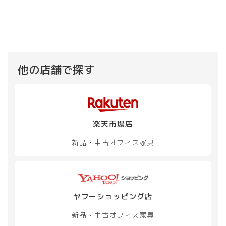
ー
ー
¥ 30,800
は
商
に
ジ
ジ
で
¥ 27,
品
は
か
し
で
か
に
複
た。
す。
ら
ら
は
数
選
選
複
の
択
択
数
バ
で
で
の
リ
他の店舗で探す
き
き
バ
エ
ま
ま
リ
ー
す
す
エ
シ
ー
ョ
シ
ン
楽天市場店
ョ
が
ン
あ
新品・中古
オフィス家具
が
り
あ
ま
り
す。
ま
オ
す。
プ
オ
ヤフーショッピング店
シ
プ
ョ
新品・中古
オフィス家具
シ
ン
ョ