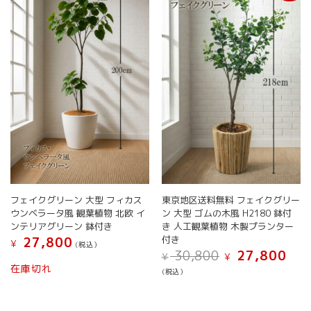
の
の
バ
バ
リ
リ
エ
エ
ー
ー
シ
シ
ョ
ョ
ン
ン
が
が
あ
あ
り
り
ま
ま
す。
す。
オ
オ
フェイクグリーン 大型 フィカス
東京地区送料無料 フェイクグリー
プ
プ
ウンベラータ風 観葉植物 北欧 イ
ン 大型 ゴムの木風 H2180 鉢付
シ
シ
ンテリアグリーン 鉢付き
き 人工観葉植物 木製プランター
ョ
ョ
付き
27,800
ン
ン
¥
(税込）
元
現
30,800
27,800
は
は
¥
¥
こ
の
在
在庫切れ
商
商
(税込）
の
価
の
品
品
こ
商
格
価
ペ
ペ
の
は
格
品