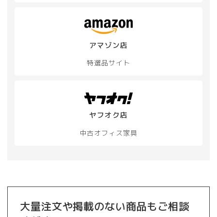
は
ン
商
は
品
商
ペ
品
ー
アマゾン店
ペ
ジ
ー
か
特選品サイト
ジ
ら
か
選
ら
択
選
で
択
き
ヤフオク店
で
ま
き
す
中古オフィス家具
ま
す
大量注文や掲載のない商品もご相談