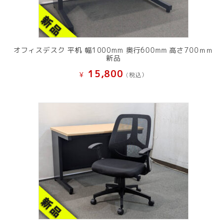
オフィスデスク 平机 幅1000mm 奥行600mm 高さ700ｍｍ
新品
15,800
¥
(税込）