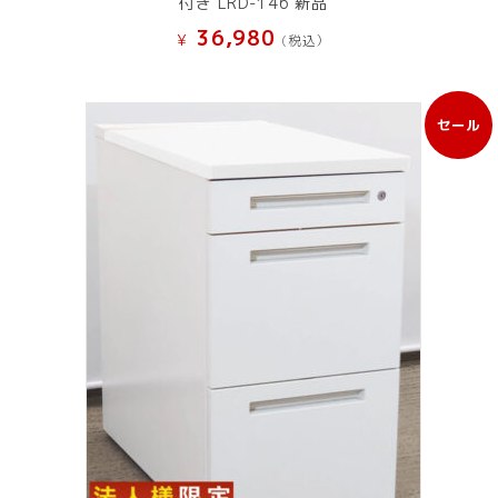
付き LRD-146 新品
36,980
¥
(税込）
セール
販
売
中
の
商
品