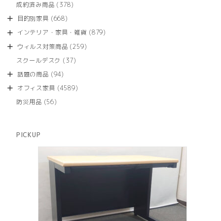
商
378
成約済み商品
378
の
品
個
商
668
目的別家具
668
の
品
個
商
879
インテリア・家具・雑貨
879
の
品
個
商
259
ウィルス対策商品
259
の
品
個
商
37
スクールデスク
37
の
品
個
商
94
話題の商品
94
の
品
個
商
4589
オフィス家具
4589
の
品
個
商
56
防災用品
56
の
品
個
商
の
品
商
PICKUP
品