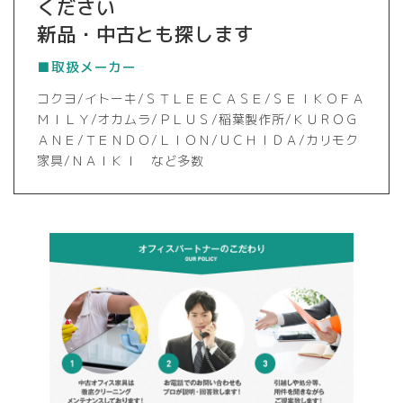
ください
新品・中古とも探します
■取扱メーカー
コクヨ/イトーキ/ＳＴＬＥＥＣＡＳＥ/ＳＥＩＫＯＦＡ
ＭＩＬＹ/オカムラ/ＰＬＵＳ/稲葉製作所/ＫＵＲＯＧ
ＡＮＥ/ＴＥＮＤＯ/ＬＩＯＮ/ＵＣＨＩＤＡ/カリモク
家具/ＮＡＩＫＩ など多数