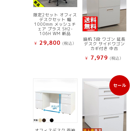
限定2セット オフィス
デスクセット 幅
1000mm メッシュチ
ェア プラス SH2-
106H WM 新品
脇机 3段 ワゴン 延長
29,800
¥
(税込）
デスク サイドワゴン
カギ付き 中古
7,979
¥
(税込）
セール
販
売
中
の
商
品
オフィスデスク 両袖