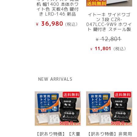
机 幅1400 本体ホワ
イト色 天板4色 鍵付
き LRD-146 新品
イトーキ サイドワゴ
ン 3段 CZR-
36,980
¥
(税込）
047LCC-9W9 ホワイ
ト 鍵付き スチール製
元
12,801
¥
の
現
11,801
(税込）
¥
価
在
格
の
は
価
¥ 12
格
NEW ARRIVALS
で
は
し
¥ 11,801
た。
で
す。
【訳あり特価】【大量
【訳あり特価】非常用