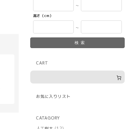
～
高さ（cm）
～
検索
CART
具
お気に入りリスト
CATAGORY
12
人工樹木
12