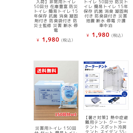
入荷】非常用トイレ
トイレ 50回分 防災ト
50回分 在庫豊富 防災
イレ 簡易トイレ 15年
トイレ 簡易トイレ 15
保存 抗菌 消臭 凝固剤
年保存 抗菌 消臭 凝固
付き 防臭袋付き 災害
剤付き 防臭袋付き 防
地震 断水 停電 介護
災士監修 災害 断水 停
車中泊
電
1,980
¥
(税込）
1,980
¥
(税込）
【暑さ対策】熱中症避
難用テント クーラー
テント スポット冷房
災害用トイレ 150回
テント スイデン SS-
分 セット 簡易トイレ