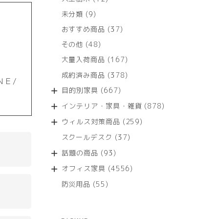
個
9
未分類
9
の
個
商
37
おすすめ商品
37
の
品
個
商
48
その他
48
の
品
個
商
167
大量入荷商品
167
の
品
個
商
378
成約済み商品
378
の
ＮＥ/
品
個
商
667
目的別家具
667
の
品
個
商
878
インテリア・家具・雑貨
878
の
品
個
商
259
ウィルス対策商品
259
の
品
個
商
37
スクールデスク
37
の
品
個
商
93
話題の商品
93
の
品
個
商
4556
オフィス家具
4556
の
品
個
商
55
防災用品
55
の
品
個
商
の
品
商