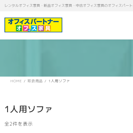
コ
ナ
レンタルオフィス家具・新品オフィス家具・中古オフィス家具のオフィスパート
ン
ビ
テ
ゲ
ン
ー
ツ
シ
へ
ョ
ス
ン
キ
に
ッ
移
プ
動
HOME
取扱商品
1人用ソファ
1人用ソファ
新
全2件を表示
し