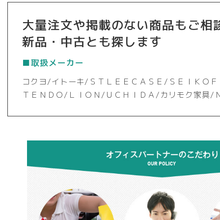
大量注文や掲載のない商品もご相
新品・中古とも探します
■取扱メーカー
コクヨ/イトーキ/ＳＴＬＥＥＣＡＳＥ/ＳＥＩＫＯＦ
ＴＥＮＤＯ/ＬＩＯＮ/ＵＣＨＩＤＡ/カリモク家具/