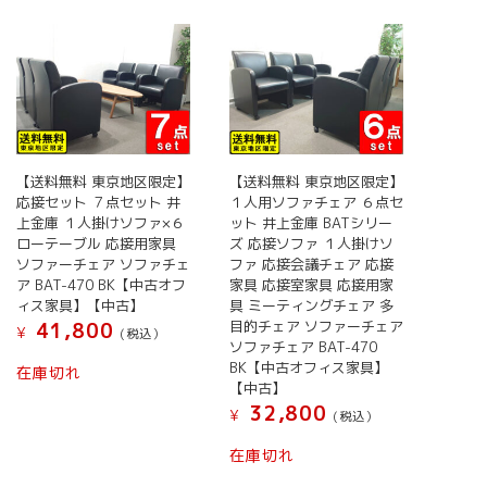
い
順
【送料無料 東京地区限定】
【送料無料 東京地区限定】
応接セット ７点セット 井
１人用ソファチェア ６点セ
上金庫 １人掛けソファ×６
ット 井上金庫 BATシリー
ローテーブル 応接用家具
ズ 応接ソファ １人掛けソ
ソファーチェア ソファチェ
ファ 応接会議チェア 応接
ア BAT-470 BK【中古オフ
家具 応接室家具 応接用家
ィス家具】【中古】
具 ミーティングチェア 多
目的チェア ソファーチェア
41,800
¥
(税込）
ソファチェア BAT-470
BK【中古オフィス家具】
在庫切れ
【中古】
32,800
¥
(税込）
在庫切れ