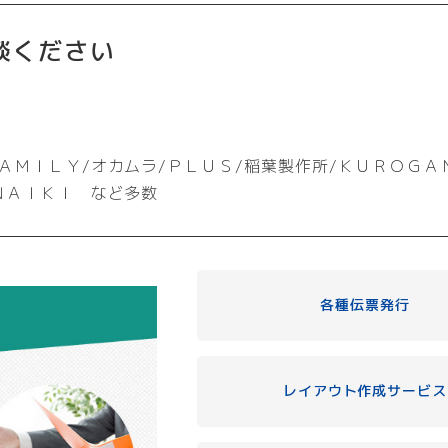
談ください
ＡＭＩＬＹ/オカムラ/ＰＬＵＳ/稲葉製作所/ＫＵＲＯＧＡ
ＮＡＩＫＩ など多数
各種伝票発行
レイアウト作成サービス