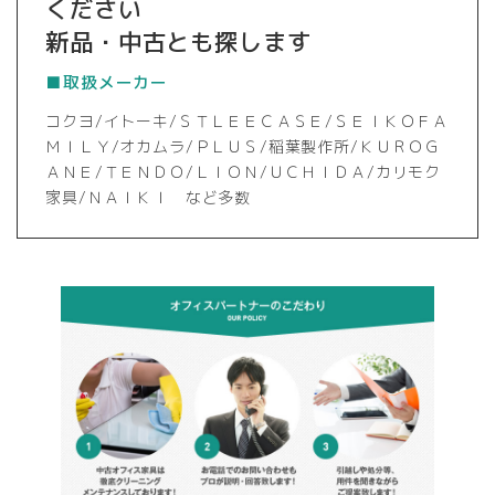
ください
新品・中古とも探します
■取扱メーカー
コクヨ/イトーキ/ＳＴＬＥＥＣＡＳＥ/ＳＥＩＫＯＦＡ
ＭＩＬＹ/オカムラ/ＰＬＵＳ/稲葉製作所/ＫＵＲＯＧ
ＡＮＥ/ＴＥＮＤＯ/ＬＩＯＮ/ＵＣＨＩＤＡ/カリモク
家具/ＮＡＩＫＩ など多数