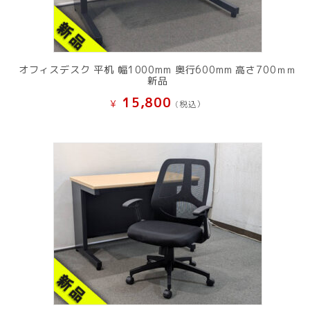
オフィスデスク 平机 幅1000mm 奥行600mm 高さ700ｍｍ
新品
15,800
¥
(税込）