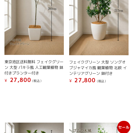
東京地区送料無料 フェイクグリー
フェイクグリーン 大型 ソングオ
ン 大型 パキラ風 人工観葉植物 鉢
ブジャマイカ風 観葉植物 北欧 イ
付きプランター付き
ンテリアグリーン 鉢付き
27,800
27,800
¥
¥
(税込）
(税込）
こ
こ
の
の
商
商
品
品
に
に
は
は
複
複
セール
数
数