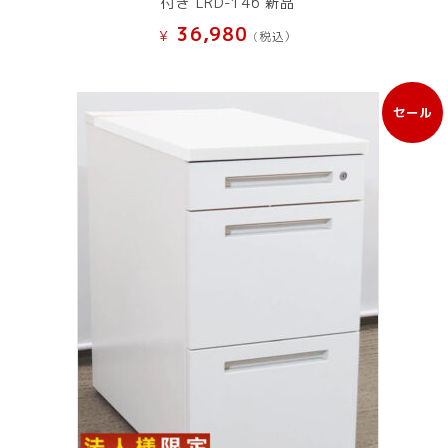
付き LRD-146 新品
36,980
¥
(税込）
セール
販
売
中
の
商
品