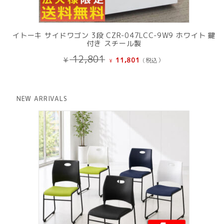
イトーキ サイドワゴン 3段 CZR-047LCC-9W9 ホワイト 鍵
付き スチール製
元
現
12,801
¥
11,801
(税込）
¥
の
在
価
の
格
価
は
格
NEW ARRIVALS
¥ 12,801
は
で
¥ 11,801
し
で
た。
す。