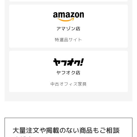
は
ン
商
は
品
商
ペ
品
ー
アマゾン店
ペ
ジ
ー
か
特選品サイト
ジ
ら
か
選
ら
択
選
で
択
き
ヤフオク店
で
ま
き
す
中古オフィス家具
ま
す
大量注文や掲載のない商品もご相談