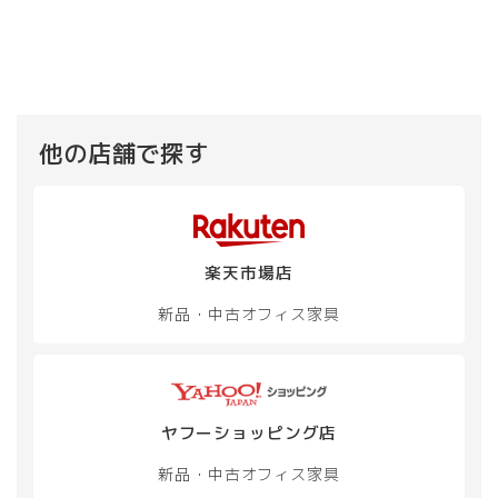
ー
ー
¥ 30,800
は
商
に
ジ
ジ
で
¥ 27,
品
は
か
し
で
か
に
複
た。
す。
ら
ら
は
数
選
選
複
の
択
択
数
バ
で
で
の
リ
他の店舗で探す
き
き
バ
エ
ま
ま
リ
ー
す
す
エ
シ
ー
ョ
シ
ン
楽天市場店
ョ
が
ン
あ
新品・中古
オフィス家具
が
り
あ
ま
り
す。
ま
オ
す。
プ
オ
ヤフーショッピング店
シ
プ
ョ
新品・中古
オフィス家具
シ
ン
ョ