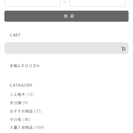
～
検索
CART
お気に入りリスト
CATAGORY
12
人工樹木
12
個
9
未分類
9
の
個
商
37
おすすめ商品
37
の
品
個
商
48
その他
48
の
品
個
商
169
大量入荷商品
169
の
品
個