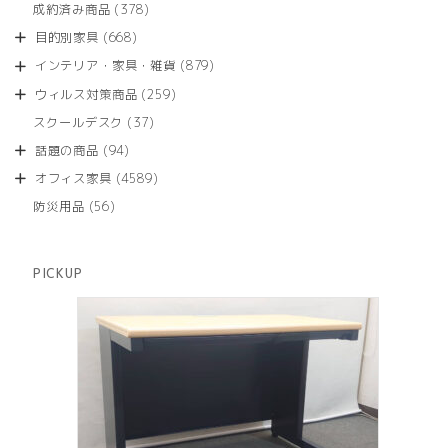
商
378
成約済み商品
378
の
品
個
商
668
目的別家具
668
の
品
個
商
879
インテリア・家具・雑貨
879
の
品
個
商
259
ウィルス対策商品
259
の
品
個
商
37
スクールデスク
37
の
品
個
商
94
話題の商品
94
の
品
個
商
4589
オフィス家具
4589
の
品
個
商
56
防災用品
56
の
品
個
商
の
品
商
PICKUP
品