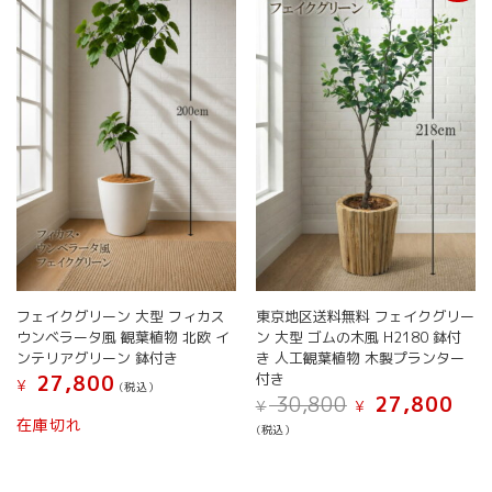
の
の
バ
バ
リ
リ
エ
エ
ー
ー
シ
シ
ョ
ョ
ン
ン
が
が
あ
あ
り
り
ま
ま
す。
す。
オ
オ
フェイクグリーン 大型 フィカス
東京地区送料無料 フェイクグリー
プ
プ
ウンベラータ風 観葉植物 北欧 イ
ン 大型 ゴムの木風 H2180 鉢付
シ
シ
ンテリアグリーン 鉢付き
き 人工観葉植物 木製プランター
ョ
ョ
付き
27,800
ン
ン
¥
(税込）
元
現
30,800
27,800
は
は
¥
¥
こ
の
在
在庫切れ
商
商
(税込）
の
価
の
品
品
こ
商
格
価
ペ
ペ
の
は
格
品