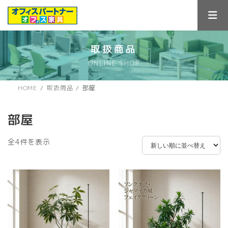
コ
ナ
ン
ビ
テ
ゲ
ン
ー
ツ
シ
取扱商品
へ
ョ
ONLINE SHOP
ス
ン
キ
に
ッ
移
HOME
取扱商品
部屋
プ
動
部屋
新
全4件を表示
し
い
順