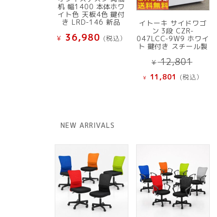
机 幅1400 本体ホワ
イト色 天板4色 鍵付
き LRD-146 新品
イトーキ サイドワゴ
ン 3段 CZR-
36,980
¥
(税込）
047LCC-9W9 ホワイ
ト 鍵付き スチール製
元
12,801
¥
の
現
11,801
(税込）
¥
価
在
格
の
は
価
¥ 12
格
NEW ARRIVALS
で
は
し
¥ 11,801
た。
で
す。