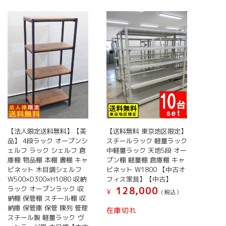
い
順
【法人限定送料無料】【美
【送料無料 東京地区限定】
品】 4段ラック オープンシ
スチールラック 軽量ラック
ェルフ ラック シェルフ 倉
中軽量ラック 天地5段 オー
庫棚 物品棚 本棚 書棚 キャ
プン棚 軽量棚 倉庫棚 キャ
ビネット 木目調シェルフ
ビネット W1800 【中古オ
W500×D300×H1080 収納
フィス家具】【中古】
ラック オープンラック 収
128,000
¥
(税込）
納棚 保管棚 スチール棚 収
納庫 保管庫 保管 陳列 管理
在庫切れ
スチール製 軽量ラック ヴ