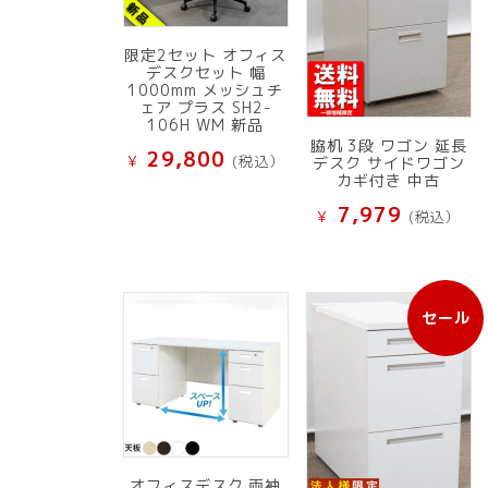
限定2セット オフィス
デスクセット 幅
1000mm メッシュチ
ェア プラス SH2-
106H WM 新品
脇机 3段 ワゴン 延長
29,800
¥
(税込）
デスク サイドワゴン
カギ付き 中古
7,979
¥
(税込）
セール
販
売
中
の
商
品
オフィスデスク 両袖