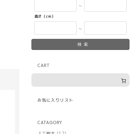
～
高さ（cm）
～
検索
CART
お気に入りリスト
CATAGORY
具
12
人工樹木
12