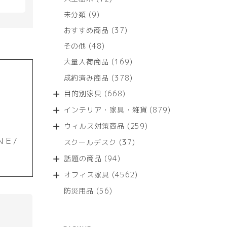
個
9
未分類
9
の
個
商
37
おすすめ商品
37
の
品
個
商
48
その他
48
の
品
個
商
169
大量入荷商品
169
の
品
個
商
378
成約済み商品
378
の
品
個
商
668
目的別家具
668
の
品
個
商
879
インテリア・家具・雑貨
879
の
品
個
商
259
ウィルス対策商品
259
の
品
個
商
ＮＥ/
37
スクールデスク
37
の
品
個
商
94
話題の商品
94
の
品
個
商
4562
オフィス家具
4562
の
品
個
商
56
防災用品
56
の
品
個
商
の
品
商