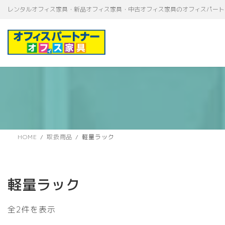
コ
ナ
レンタルオフィス家具・新品オフィス家具・中古オフィス家具のオフィスパート
ン
ビ
テ
ゲ
ン
ー
ツ
シ
へ
ョ
ス
ン
キ
に
ッ
移
プ
動
HOME
取扱商品
軽量ラック
軽量ラック
新
全2件を表示
し