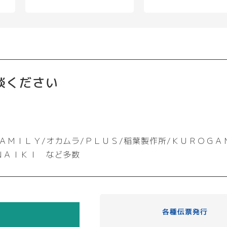
談ください
ＡＭＩＬＹ/オカムラ/ＰＬＵＳ/稲葉製作所/ＫＵＲＯＧＡ
ＮＡＩＫＩ など多数
各種伝票発行