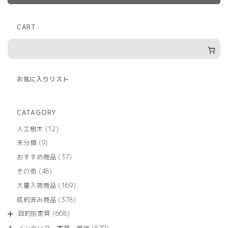
CART
お気に入りリスト
CATAGORY
12
人工樹木
12
個
9
未分類
9
の
個
商
37
おすすめ商品
37
の
品
個
商
48
その他
48
の
品
個
商
169
大量入荷商品
169
の
品
個
商
378
成約済み商品
378
の
品
個
商
668
目的別家具
668
の
品
個
商
879