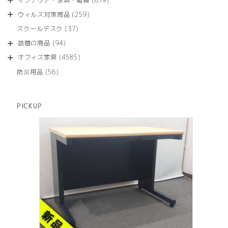
インテリア・家具・雑貨
879
の
品
個
商
259
ウィルス対策商品
259
の
品
個
商
37
スクールデスク
37
の
品
個
商
94
話題の商品
94
の
品
個
商
4585
オフィス家具
4585
の
品
個
商
56
防災用品
56
の
品
個
商
の
品
商
PICKUP
品