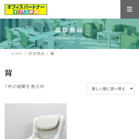
コ
ナ
ン
ビ
テ
ゲ
ン
ー
ツ
シ
取扱商品
へ
ョ
ONLINE SHOP
ス
ン
キ
に
ッ
移
HOME
取扱商品
背
プ
動
背
1件の結果を表示中