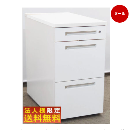
セール
販
売
中
の
商
品