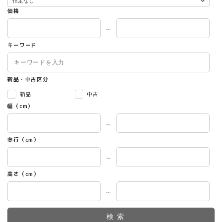
価格
～
キーワード
新品・中古区分
新品
中古
幅（cm）
～
奥行（cm）
～
高さ（cm）
～
検索