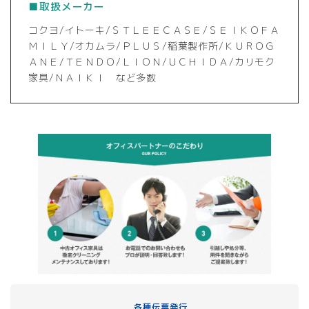
■取扱メーカー
コクヨ/イトーキ/ＳＴＬＥＥＣＡＳＥ/ＳＥＩＫＯＦＡ
ＭＩＬＹ/オカムラ/ＰＬＵＳ/稲葉製作所/ＫＵＲＯＧ
ＡＮＥ/ＴＥＮＤＯ/ＬＩＯＮ/ＵＣＨＩＤＡ/カリモク
家具/ＮＡＩＫＩ など多数
各種伝票発行