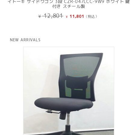
イトーキ サイドワゴン 3段 CZR-047LCC-9W9 ホワイト 鍵
付き スチール製
元
現
12,801
¥
11,801
(税込）
¥
の
在
価
の
格
価
は
格
NEW ARRIVALS
¥ 12,801
は
で
¥ 11,801
し
で
た。
す。