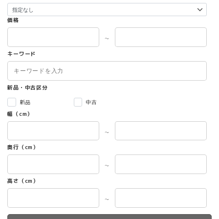
価格
～
キーワード
新品・中古区分
新品
中古
幅（cm）
～
奥行（cm）
～
高さ（cm）
～