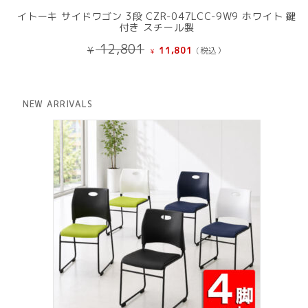
イトーキ サイドワゴン 3段 CZR-047LCC-9W9 ホワイト 鍵
付き スチール製
元
現
12,801
¥
11,801
(税込）
¥
の
在
価
の
格
価
は
格
NEW ARRIVALS
¥ 12,801
は
で
¥ 11,801
し
で
た。
す。