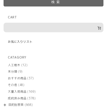
検索
CART
お気に入りリスト
CATAGORY
12
人工樹木
12
個
9
未分類
9
の
個
商
37
おすすめ商品
37
の
品
個
商
48
その他
48
の
品
個
商
169
大量入荷商品
169
の
品
個
商
378
成約済み商品
378
の
品
個
商
668
目的別家具
668
の