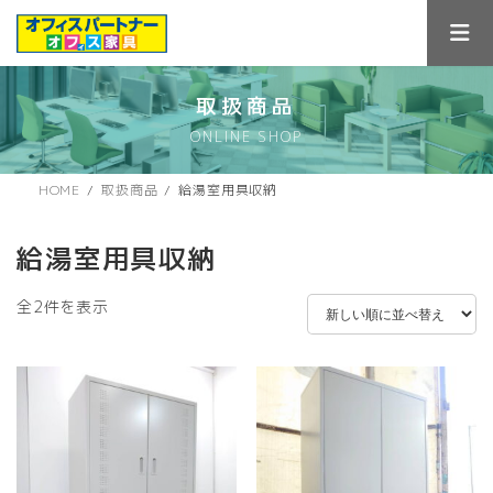
コ
ナ
ン
ビ
テ
ゲ
ン
ー
ツ
シ
取扱商品
へ
ョ
ONLINE SHOP
ス
ン
キ
に
ッ
移
HOME
取扱商品
給湯室用具収納
プ
動
給湯室用具収納
新
全2件を表示
し
い
順