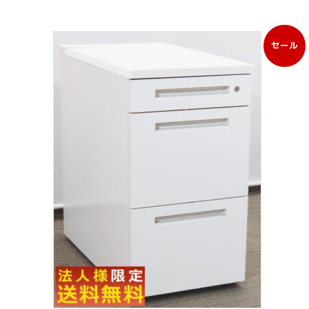
セール
販
売
中
の
商
品