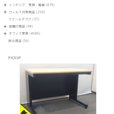
品
個
商
879
インテリア・家具・雑貨
879
の
品
個
商
259
ウィルス対策商品
259
の
品
個
商
37
スクールデスク
37
の
品
個
商
94
話題の商品
94
の
品
個
商
4589
オフィス家具
4589
の
品
個
商
56
防災用品
56
の
品
個
商
の
品
商
PICKUP
品