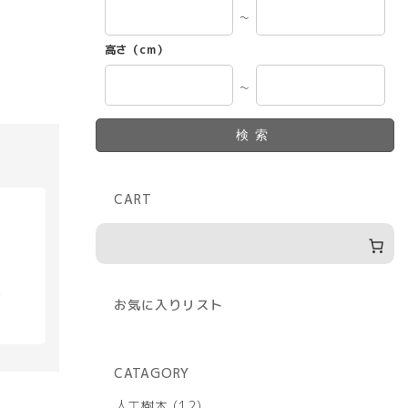
～
高さ（cm）
～
検索
CART
具
お気に入りリスト
CATAGORY
12
人工樹木
12