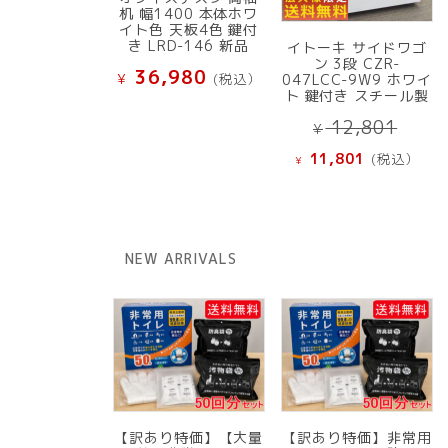
机 幅1400 本体ホワ
イト色 天板4色 鍵付
き LRD-146 新品
イトーキ サイドワゴ
ン 3段 CZR-
36,980
¥
(税込）
047LCC-9W9 ホワイ
ト 鍵付き スチール製
元
12,801
¥
の
現
11,801
(税込）
¥
価
在
格
の
は
価
¥ 12
格
NEW ARRIVALS
で
は
し
¥ 11,801
た。
で
す。
【訳あり特価】【大量
【訳あり特価】非常用