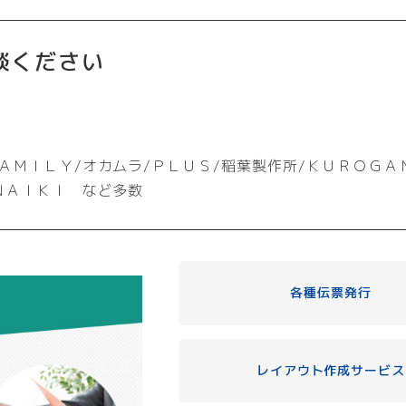
談ください
ＡＭＩＬＹ/オカムラ/ＰＬＵＳ/稲葉製作所/ＫＵＲＯＧＡ
ＮＡＩＫＩ など多数
各種伝票発行
レイアウト作成サービス