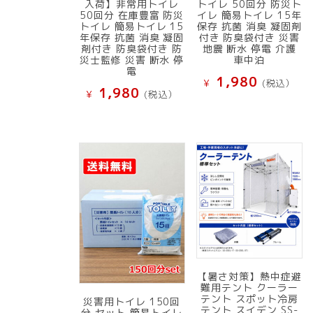
入荷】非常用トイレ
トイレ 50回分 防災ト
50回分 在庫豊富 防災
イレ 簡易トイレ 15年
トイレ 簡易トイレ 15
保存 抗菌 消臭 凝固剤
年保存 抗菌 消臭 凝固
付き 防臭袋付き 災害
剤付き 防臭袋付き 防
地震 断水 停電 介護
災士監修 災害 断水 停
車中泊
電
1,980
¥
(税込）
1,980
¥
(税込）
【暑さ対策】熱中症避
難用テント クーラー
テント スポット冷房
災害用トイレ 150回
テント スイデン SS-
分 セット 簡易トイレ