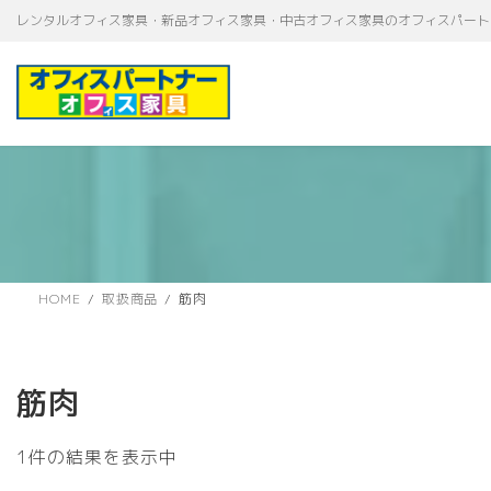
コ
ナ
レンタルオフィス家具・新品オフィス家具・中古オフィス家具のオフィスパート
ン
ビ
テ
ゲ
ン
ー
ツ
シ
へ
ョ
ス
ン
キ
に
ッ
移
プ
動
HOME
取扱商品
筋肉
筋肉
1件の結果を表示中