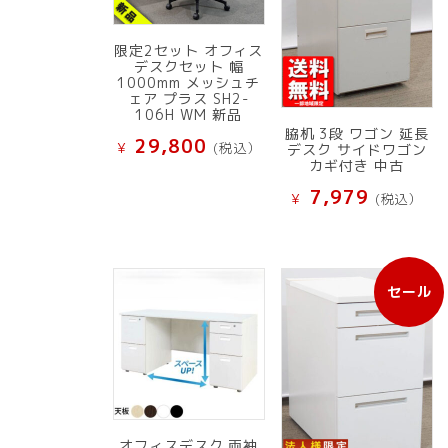
限定2セット オフィス
デスクセット 幅
1000mm メッシュチ
ェア プラス SH2-
106H WM 新品
脇机 3段 ワゴン 延長
29,800
¥
(税込）
デスク サイドワゴン
カギ付き 中古
7,979
¥
(税込）
セール
販
売
中
の
商
品
オフィスデスク 両袖