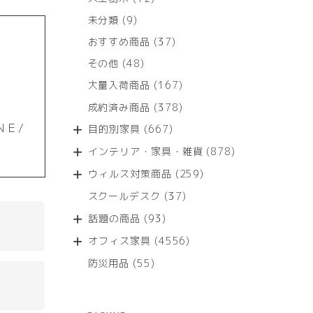
個
9
未分類
9
の
個
商
37
おすすめ商品
37
の
品
個
商
48
その他
48
の
品
個
商
167
大量入荷商品
167
の
品
個
商
378
成約済み商品
378
の
品
個
商
ＮＥ/
667
目的別家具
667
の
品
個
商
878
インテリア・家具・雑貨
878
の
品
個
商
259
ウィルス対策商品
259
の
品
個
商
37
スクールデスク
37
の
品
個
商
93
話題の商品
93
の
品
個
商
4556
オフィス家具
4556
の
品
個
商
55
防災用品
55
の
品
個
商
の
品
商