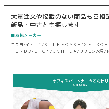
大量注文や掲載のない商品もご相
新品・中古とも探します
■取扱メーカー
コクヨ/イトーキ/ＳＴＬＥＥＣＡＳＥ/ＳＥＩＫＯＦ
ＴＥＮＤＯ/ＬＩＯＮ/ＵＣＨＩＤＡ/カリモク家具/