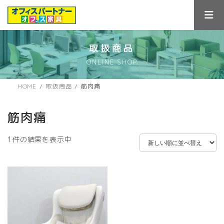
コ
ナ
ン
ビ
テ
ゲ
ン
ー
ツ
シ
取扱商品
へ
ョ
ONLINE SHOP
ス
ン
キ
に
ッ
移
HOME
取扱商品
筋肉痛
プ
動
筋肉痛
1件の結果を表示中