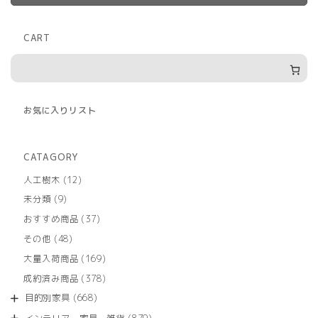
CART
お気に入りリスト
CATAGORY
12
人工樹木
12
個
9
未分類
9
の
個
商
37
おすすめ商品
37
の
品
個
商
48
その他
48
の
品
個
商
169
大量入荷商品
169
の
品
個
商
378
成約済み商品
378
の
品
個
商
668
目的別家具
668
の
品
個
商
879