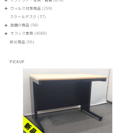
インテリア・家具・雑貨
879
の
品
個
商
259
ウィルス対策商品
259
の
品
個
商
37
スクールデスク
37
の
品
個
商
94
話題の商品
94
の
品
個
商
4589
オフィス家具
4589
の
品
個
商
56
防災用品
56
の
品
個
商
の
品
商
PICKUP
品