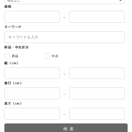
価格
～
キーワード
新品・中古区分
新品
中古
幅（cm）
～
奥行（cm）
～
高さ（cm）
～
検索