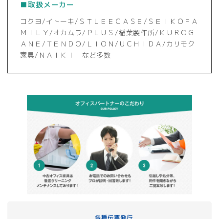
■取扱メーカー
コクヨ/イトーキ/ＳＴＬＥＥＣＡＳＥ/ＳＥＩＫＯＦＡ
ＭＩＬＹ/オカムラ/ＰＬＵＳ/稲葉製作所/ＫＵＲＯＧ
ＡＮＥ/ＴＥＮＤＯ/ＬＩＯＮ/ＵＣＨＩＤＡ/カリモク
家具/ＮＡＩＫＩ など多数
各種伝票発行