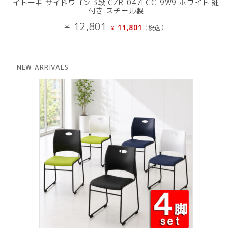
イトーキ サイドワゴン 3段 CZR-047LCC-9W9 ホワイト 鍵
付き スチール製
元
現
12,801
¥
11,801
(税込）
¥
の
在
価
の
格
価
は
格
NEW ARRIVALS
¥ 12,801
は
で
¥ 11,801
し
で
た。
す。