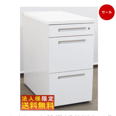
セール
販
売
中
の
商
品