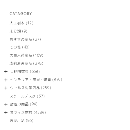
CATAGORY
12
人工樹木
12
個
9
未分類
9
の
個
商
37
おすすめ商品
37
の
品
個
商
48
その他
48
の
品
個
商
169
大量入荷商品
169
の
品
個
商
378
成約済み商品
378
の
品
個
商
668
目的別家具
668
の
品
個
商
879
インテリア・家具・雑貨
879
の
品
個
商
259
ウィルス対策商品
259
の
品
個
商
37
スクールデスク
37
の
品
個
商
94
話題の商品
94
の
品
個
商
4589
オフィス家具
4589
の
品
個
商
56
防災用品
56
の
品
個
商