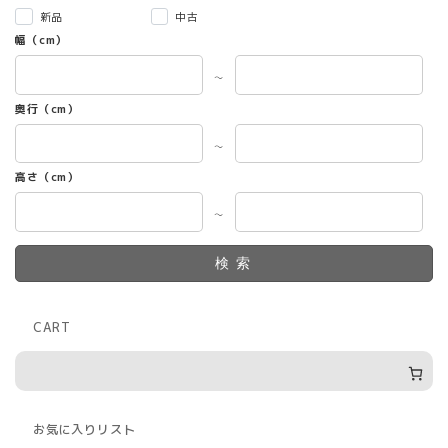
新品
中古
幅（cm）
～
奥行（cm）
～
高さ（cm）
～
検索
CART
お気に入りリスト