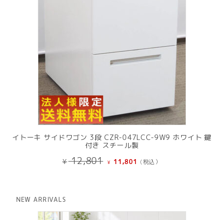
イトーキ サイドワゴン 3段 CZR-047LCC-9W9 ホワイト 鍵
付き スチール製
元
現
12,801
¥
11,801
(税込）
¥
の
在
価
の
格
価
は
格
NEW ARRIVALS
¥ 12,801
は
で
¥ 11,801