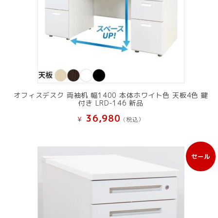
オフィスデスク 両袖机 幅1400 本体ホワイト色 天板4色 鍵
付き LRD-146 新品
36,980
¥
(税込）
セール
販
売
中
の
商
品