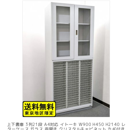
上下書庫 3列21段 A4対応 イトーキ W900 H450 H2140 レ
ターケース ガラス 両開き クリスタルキャビネット カギ付き