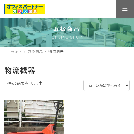
コ
ナ
ン
ビ
テ
ゲ
ン
ー
ツ
シ
取扱商品
へ
ョ
ONLINE SHOP
ス
ン
キ
に
ッ
移
HOME
取扱商品
物流機器
プ
動
物流機器
1件の結果を表示中