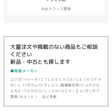
中古オフィス家具
大量注文や掲載のない商品もご相談
ください
新品・中古とも探します
■取扱メーカー
コクヨ/イトーキ/ＳＴＬＥＥＣＡＳＥ/ＳＥＩＫＯＦＡ
ＭＩＬＹ/オカムラ/ＰＬＵＳ/稲葉製作所/ＫＵＲＯＧ
ＡＮＥ/ＴＥＮＤＯ/ＬＩＯＮ/ＵＣＨＩＤＡ/カリモク
家具/ＮＡＩＫＩ など多数