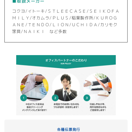
■取扱メーカー
コクヨ/イトーキ/ＳＴＬＥＥＣＡＳＥ/ＳＥＩＫＯＦＡ
ＭＩＬＹ/オカムラ/ＰＬＵＳ/稲葉製作所/ＫＵＲＯＧ
ＡＮＥ/ＴＥＮＤＯ/ＬＩＯＮ/ＵＣＨＩＤＡ/カリモク
家具/ＮＡＩＫＩ など多数
各種伝票発行