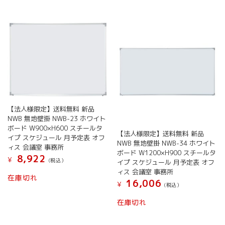
に
複
商
か
は
数
品
ら
複
の
ペ
選
数
バ
ー
択
の
リ
ジ
で
バ
エ
か
き
リ
ー
ら
ま
エ
シ
選
す
ー
ョ
択
シ
ン
で
ョ
が
き
【法人様限定】送料無料 新品
ン
あ
ま
NWB 無地壁掛 NWB-23 ホワイト
が
り
す
ボード W900×H600 スチールタ
【法人様限定】送料無料 新品
あ
ま
イプ スケジュール 月予定表 オフ
NWB 無地壁掛 NWB-34 ホワイト
り
す。
ィス 会議室 事務所
ボード W1200×H900 スチールタ
ま
オ
8,922
¥
(税込）
イプ スケジュール 月予定表 オフ
す。
プ
ィス 会議室 事務所
こ
オ
シ
在庫切れ
16,006
の
¥
プ
ョ
(税込）
商
シ
ン
こ
在庫切れ
品
ョ
は
の
に
ン
商
商
は
は
品