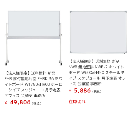
バ
ら
は
リ
選
複
エ
択
数
ー
で
の
シ
き
バ
ョ
ま
リ
ン
す
エ
が
ー
あ
シ
り
ョ
ま
【法人様限定】送料無料 新品
ン
す。
NWB 無地壁掛 NWB-2 ホワイト
が
オ
ボード W600×H450 スチールタ
【法人様限定】送料無料 新品
あ
プ
イプ スケジュール 月予定表 オフ
EMB 脚付無地片面 EMBK-36 ホワ
り
シ
ィス 会議室 事務所
イトボード W1780×H900 ホーロ
ま
ョ
5,886
ータイプ スケジュール 月予定表
¥
(税込）
す。
ン
オフィス 会議室 事務所
こ
オ
は
在庫切れ
49,806
¥
(税込）
の
プ
商
こ
商
シ
品
の
品
ョ
ペ
商
に
ン
ー
品
は
は
ジ