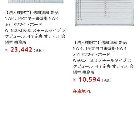
ー
エ
き
シ
ー
ま
【法人様限定】送料無料 新品
ョ
シ
す
NWB 月予定タテ書壁掛 NWB-
ン
ョ
36T ホワイトボード
が
ン
W1800×H900 スチールタイプ ス
あ
が
ケジュール 月予定表 オフィス 会
り
あ
議室 事務所
【法人様限定】送料無料 新品
ま
り
23,442
NWB 月予定ヨコ書壁掛 NWB-
¥
(税込）
す。
ま
23Y ホワイトボード
こ
オ
す。
W900×H600 スチールタイプ ス
の
プ
オ
ケジュール 月予定表 オフィス 会
商
シ
プ
議室 事務所
品
ョ
シ
10,594
¥
(税込）
に
ン
ョ
こ
は
は
ン
在庫切れ
の
複
商
は
商
数
品
商
品
の
ペ
品
に
バ
ー
ペ
は
リ
ジ
ー
複
エ
か
ジ
数
ー
ら
か
の
シ