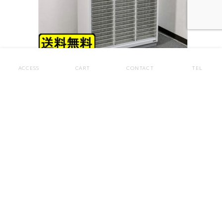
ACCESS
CART
CONTACT
TEL
上下書庫 3列21段 A4対応 イトーキ W900 H450 H2140 レ
ターケース ガラス 両開き クリスタルキャビネット カギ付き
中古
49,800
¥
(税込）
CONTACT