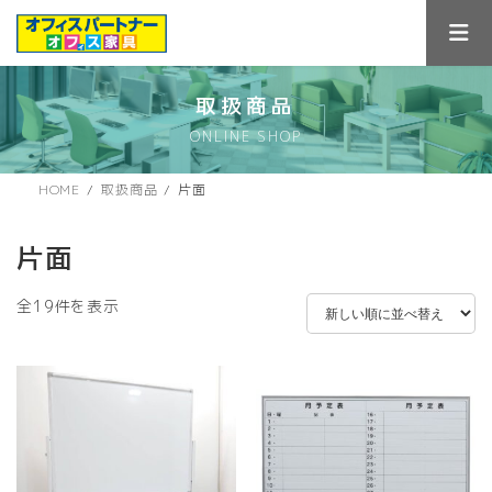
コ
ナ
ン
ビ
テ
ゲ
ン
ー
ツ
シ
取扱商品
へ
ョ
ONLINE SHOP
ス
ン
キ
に
ッ
移
HOME
取扱商品
片面
プ
動
片面
新
全19件を表示
し
い
順