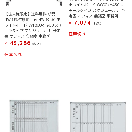
シ
す。
ホワイトボード W600×H450 ス
ョ
オ
チールタイプ スケジュール 月予
ン
【法人様限定】送料無料 新品
プ
定表 オフィス 会議室 事務所
は
NWB 脚付無地片面 NWBK-36 ホ
シ
7,074
¥
(税込）
商
ワイトボード W1800×H900 スチ
ョ
品
ールタイプ スケジュール 月予定
こ
ン
在庫切れ
表 オフィス 会議室 事務所
ペ
の
は
43,286
ー
商
¥
(税込）
商
ジ
品
品
こ
在庫切れ
か
に
ペ
の
ら
は
ー
商
選
複
ジ
品
択
数
か
に
で
の
ら
は
き
バ
選
複
ま
リ
択
数
す
エ
で
の
ー
き
バ
シ
ま
リ
ョ
す
エ
ン
ー
が
シ
あ