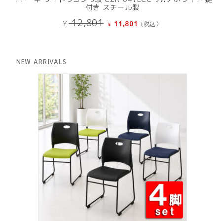
付き スチール製
元
現
12,801
¥
11,801
(税込）
¥
の
在
価
の
格
価
は
格
NEW ARRIVALS
¥ 12,801
は
で
¥ 11,801
し
で
た。
す。