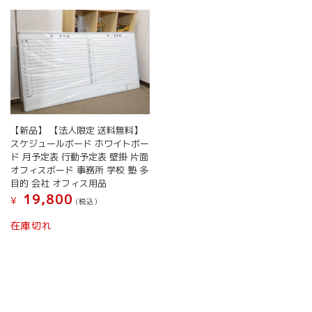
ジ
で
複
複
か
き
数
数
ら
ま
の
の
選
す
バ
バ
択
リ
リ
で
エ
エ
き
ー
ー
ま
シ
シ
す
ョ
ョ
【新品】 【法人限定 送料無料】
ン
ン
スケジュールボード ホワイトボー
が
が
ド 月予定表 行動予定表 壁掛 片面
あ
あ
オフィスボード 事務所 学校 塾 多
り
り
目的 会社 オフィス用品
ま
ま
19,800
¥
(税込）
す。
す。
オ
オ
在庫切れ
プ
プ
シ
シ
ョ
ョ
ン
ン
は
は
商
商