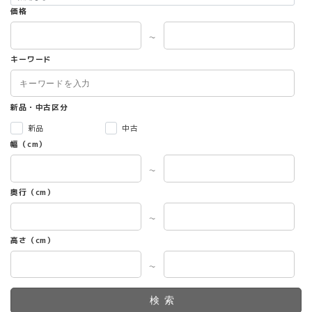
価格
～
キーワード
新品・中古区分
新品
中古
幅（cm）
～
奥行（cm）
～
高さ（cm）
～
検索