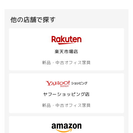
品
品
ペ
ペ
ー
ー
他の店舗で探す
ジ
ジ
か
か
ら
ら
選
選
択
択
で
で
楽天市場店
き
き
新品・中古
オフィス家具
ま
ま
す
す
ヤフーショッピング店
新品・中古
オフィス家具