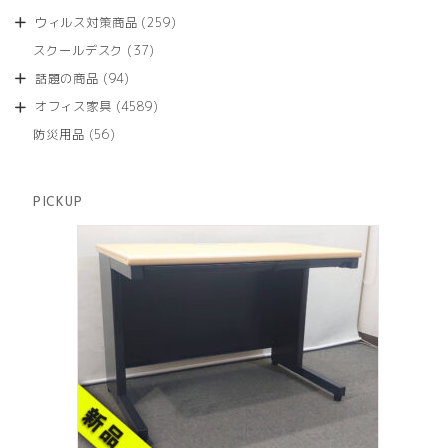
の
品
個
商
259
ウィルス対策商品
259
の
品
個
商
37
スクールデスク
37
の
品
個
商
94
話題の商品
94
の
品
個
商
4589
オフィス家具
4589
の
品
個
商
56
防災用品
56
の
品
個
商
の
品
商
PICKUP
品