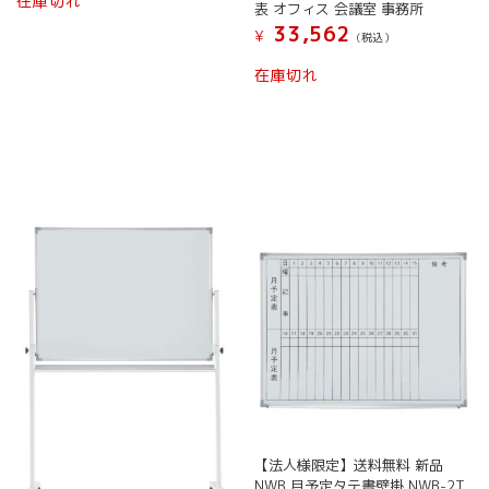
在庫切れ
表 オフィス 会議室 事務所
品
の
は
33,562
ペ
商
¥
(税込）
商
ー
品
品
こ
在庫切れ
ジ
に
ペ
の
か
は
ー
商
ら
複
ジ
品
選
数
か
に
択
の
ら
は
で
バ
選
複
き
リ
択
数
ま
エ
で
の
す
ー
き
バ
シ
ま
リ
ョ
す
エ
ン
ー
が
シ
あ
ョ
り
ン
ま
が
す。
あ
オ
り
【法人様限定】送料無料 新品
プ
ま
NWB 月予定タテ書壁掛 NWB-2T