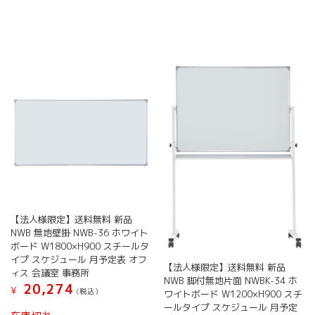
品
複
商
ペ
に
数
品
ー
は
の
ペ
ジ
複
バ
ー
か
数
リ
ジ
ら
の
エ
か
選
バ
ー
ら
択
リ
シ
選
で
エ
ョ
択
き
ー
ン
で
ま
シ
が
き
す
ョ
あ
ま
ン
り
す
が
ま
あ
す。
り
【法人様限定】送料無料 新品
オ
ま
NWB 無地壁掛 NWB-36 ホワイト
プ
す。
ボード W1800×H900 スチールタ
シ
オ
イプ スケジュール 月予定表 オフ
ョ
【法人様限定】送料無料 新品
プ
ィス 会議室 事務所
ン
NWB 脚付無地片面 NWBK-34 ホ
シ
20,274
¥
(税込）
は
ワイトボード W1200×H900 スチ
ョ
商
ールタイプ スケジュール 月予定
こ
ン