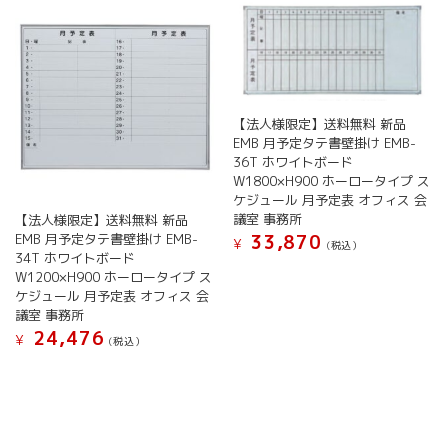
リ
エ
ー
シ
ョ
ン
【法人様限定】送料無料 新品
が
EMB 月予定タテ書壁掛け EMB-
あ
36T ホワイトボード
り
W1800×H900 ホーロータイプ ス
ま
ケジュール 月予定表 オフィス 会
す。
議室 事務所
【法人様限定】送料無料 新品
オ
EMB 月予定タテ書壁掛け EMB-
33,870
¥
プ
(税込）
34T ホワイトボード
シ
こ
W1200×H900 ホーロータイプ ス
ョ
の
ケジュール 月予定表 オフィス 会
ン
商
議室 事務所
は
品
24,476
¥
(税込）
商
に
品
こ
は
ペ
の
複
ー
商
数
ジ
品
の
か
に