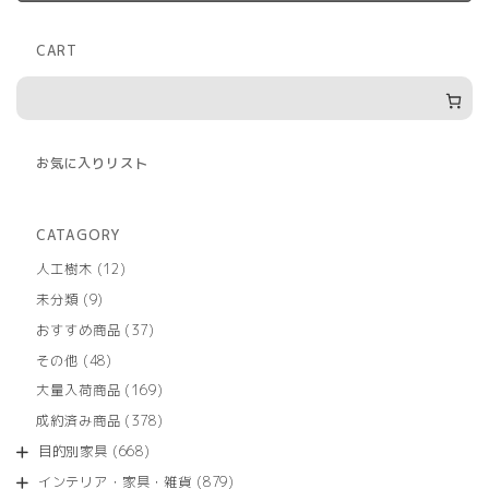
CART
お気に入りリスト
CATAGORY
12
人工樹木
12
個
9
未分類
9
の
個
商
37
おすすめ商品
37
の
品
個
商
48
その他
48
の
品
個
商
169
大量入荷商品
169
の
品
個
商
378
成約済み商品
378
の
品
個
商
668
目的別家具
668
の
品
個
商
879
インテリア・家具・雑貨
879