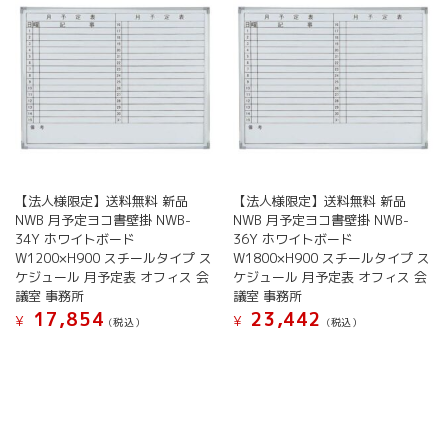
選
ら
バ
ョ
択
選
リ
ン
で
択
エ
が
き
で
ー
あ
ま
き
シ
り
す
ま
ョ
ま
す
ン
す。
が
オ
あ
プ
り
シ
【法人様限定】送料無料 新品
【法人様限定】送料無料 新品
ま
ョ
NWB 月予定ヨコ書壁掛 NWB-
NWB 月予定ヨコ書壁掛 NWB-
す。
ン
34Y ホワイトボード
36Y ホワイトボード
オ
W1200×H900 スチールタイプ ス
W1800×H900 スチールタイプ ス
は
プ
ケジュール 月予定表 オフィス 会
ケジュール 月予定表 オフィス 会
商
シ
議室 事務所
議室 事務所
品
ョ
17,854
23,442
ペ
¥
¥
(税込）
(税込）
ン
ー
こ
こ
は
ジ
の
の
商
か
商
商
品
ら
品
品
ペ
選
に
に
ー
択
は
は