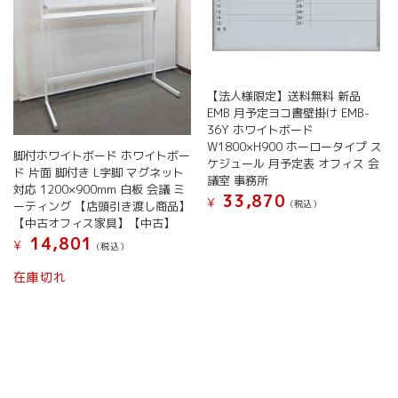
【法人様限定】送料無料 新品
EMB 月予定ヨコ書壁掛け EMB-
36Y ホワイトボード
W1800×H900 ホーロータイプ ス
脚付ホワイトボード ホワイトボー
ケジュール 月予定表 オフィス 会
ド 片面 脚付き L字脚 マグネット
議室 事務所
対応 1200×900mm 白板 会議 ミ
33,870
¥
(税込）
ーティング 【店頭引き渡し商品】
【中古オフィス家具】【中古】
こ
14,801
の
¥
(税込）
商
在庫切れ
品
に
は
複
数
の
バ