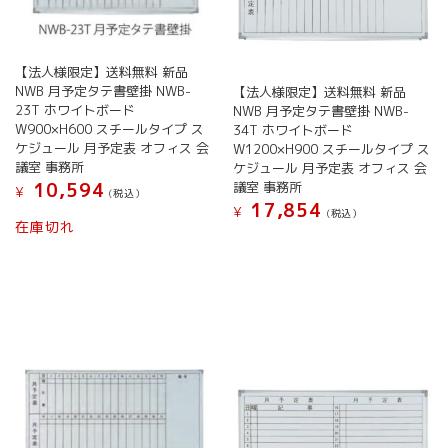
ョ
り
ン
ま
が
す。
あ
【法人様限定】送料無料 新品
オ
り
NWB 月予定タテ書壁掛 NWB-
【法人様限定】送料無料 新品
プ
ま
23T ホワイトボード
NWB 月予定タテ書壁掛 NWB-
シ
す。
W900×H600 スチールタイプ ス
34T ホワイトボード
ョ
オ
ケジュール 月予定表 オフィス 会
W1200×H900 スチールタイプ ス
ン
プ
議室 事務所
ケジュール 月予定表 オフィス 会
は
シ
10,594
議室 事務所
¥
(税込）
商
ョ
17,854
¥
(税込）
品
こ
ン
在庫切れ
ペ
の
こ
は
ー
商
の
商
ジ
品
商
品
か
に
品
ペ
ら
は
に
ー
選
複
は
ジ
択
数
複
か
で
の
数
ら
き
バ
の
選
ま
リ
バ
択
す
エ
リ
で