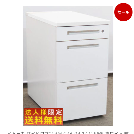
セール
販
売
中
の
商
品
イトーキ サイドワゴン 3段 CZR-047LCC-9W9 ホワイト 鍵