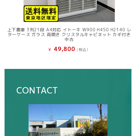
上下書庫 3列21段 A4対応 イトーキ W900 H450 H2140 レ
ターケース ガラス 両開き クリスタルキャビネット カギ付き
中古
49,800
¥
(税込）
CONTACT