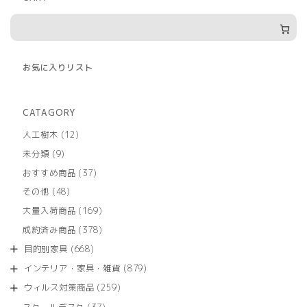
お気に入りリスト
CATAGORY
12
人工樹木
12
個
9
未分類
9
の
個
商
37
おすすめ商品
37
の
品
個
商
48
その他
48
の
品
個
商
169
大量入荷商品
169
の
品
個
商
378
成約済み商品
378
の
品
個
商
668
目的別家具
668
の
品
個
商
879
インテリア・家具・雑貨
879
の
品
個
商
259
ウィルス対策商品
259
の
品
個
商
37