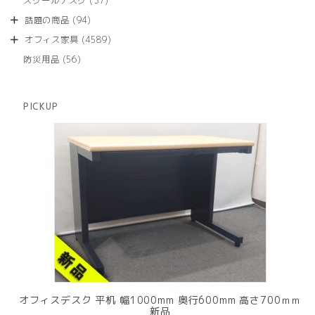
スクールデスク
37
の
品
個
商
94
話題の商品
94
の
品
個
商
4589
オフィス家具
4589
の
品
個
商
56
防災用品
56
の
品
個
商
の
品
商
PICKUP
品
オフィスデスク 平机 幅1000mm 奥行600mm 高さ700ｍｍ
新品