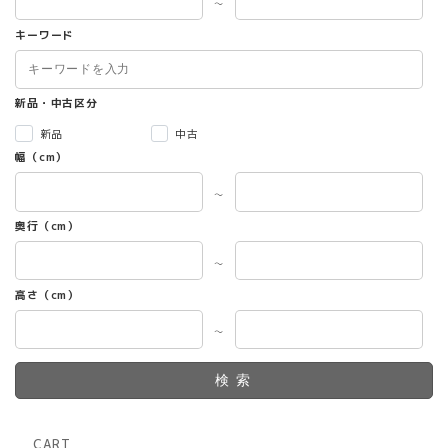
～
キーワード
新品・中古区分
新品
中古
幅（cm）
～
奥行（cm）
～
高さ（cm）
～
検索
CART