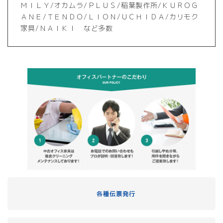
ＭＩＬＹ/オカムラ/ＰＬＵＳ/稲葉製作所/ＫＵＲＯＧ
ＡＮＥ/ＴＥＮＤＯ/ＬＩＯＮ/ＵＣＨＩＤＡ/カリモク
家具/ＮＡＩＫＩ など多数
各種伝票発行