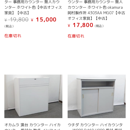
ター 事務用カウンター 無人カウ
ウンター 事務用カウンター 無人
ンター ホワイト色【中古オフィス
カウンター ホワイト色 okamura
家具】【中古】
岡村製作所 4303AA MG07【中古
元
現
オフィス家具】【中古】
19,800
15,000
¥
¥
の
在
17,800
¥
(税込）
(税込）
価
の
格
価
在庫切れ
在庫切れ
は
格
¥ 19,800
は
で
¥ 15,000
し
で
た。
す。
オカムラ 演台 カウンター ハイカ
ウチダ カウンター ハイカウンタ