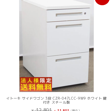
売
中
の
商
品
イトーキ サイドワゴン 3段 CZR-047LCC-9W9 ホワイト 鍵
付き スチール製
元
現
12,801
¥
11,801
(税込）
¥