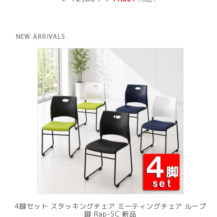
の
在
価
の
格
価
は
格
NEW ARRIVALS
¥ 12,801
は
で
¥ 11,801
し
で
た。
す。
4脚セット スタッキングチェア ミーティングチェア ループ
脚 Rap-SC 新品