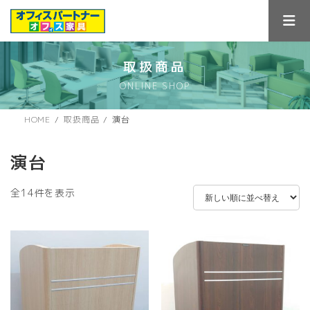
コ
ナ
ン
ビ
テ
ゲ
ン
ー
ツ
シ
取扱商品
へ
ョ
ONLINE SHOP
ス
ン
キ
に
ッ
移
HOME
取扱商品
演台
プ
動
演台
新
全14件を表示
し
い
順