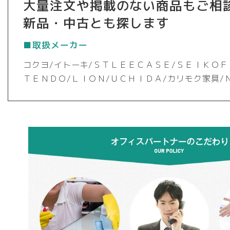
大量注文や掲載のない商品もご相
新品・中古とも探します
■取扱メーカー
コクヨ/イトーキ/ＳＴＬＥＥＣＡＳＥ/ＳＥＩＫＯＦ
ＴＥＮＤＯ/ＬＩＯＮ/ＵＣＨＩＤＡ/カリモク家具/