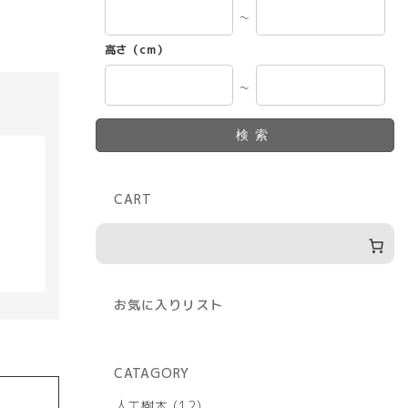
～
高さ（cm）
～
検索
CART
具
お気に入りリスト
CATAGORY
12
人工樹木
12