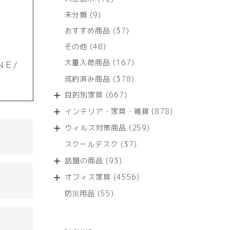
個
9
未分類
9
の
個
商
37
おすすめ商品
37
の
品
個
商
48
その他
48
の
品
個
商
167
大量入荷商品
167
ＮＥ/
の
品
個
商
378
成約済み商品
378
の
品
個
商
667
目的別家具
667
の
品
個
商
878
インテリア・家具・雑貨
878
の
品
個
商
259
ウィルス対策商品
259
の
品
個
商
37
スクールデスク
37
の
品
個
商
93
話題の商品
93
の
品
個
商
4556
オフィス家具
4556
の
品
個
商
55
防災用品
55
の
品
個
商
の
品
商