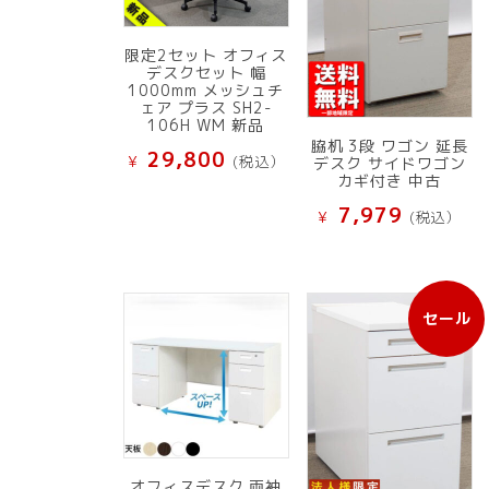
限定2セット オフィス
デスクセット 幅
1000mm メッシュチ
ェア プラス SH2-
106H WM 新品
脇机 3段 ワゴン 延長
29,800
¥
(税込）
デスク サイドワゴン
カギ付き 中古
7,979
¥
(税込）
セール
販
売
中
の
商
品
オフィスデスク 両袖