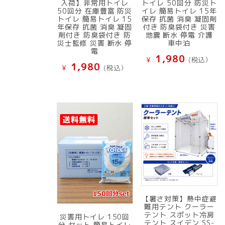
入荷】非常用トイレ
トイレ 50回分 防災ト
50回分 在庫豊富 防災
イレ 簡易トイレ 15年
トイレ 簡易トイレ 15
保存 抗菌 消臭 凝固剤
年保存 抗菌 消臭 凝固
付き 防臭袋付き 災害
剤付き 防臭袋付き 防
地震 断水 停電 介護
災士監修 災害 断水 停
車中泊
電
1,980
¥
(税込）
1,980
¥
(税込）
【暑さ対策】熱中症避
難用テント クーラー
テント スポット冷房
災害用トイレ 150回
テント スイデン SS-
分 セット 簡易トイレ