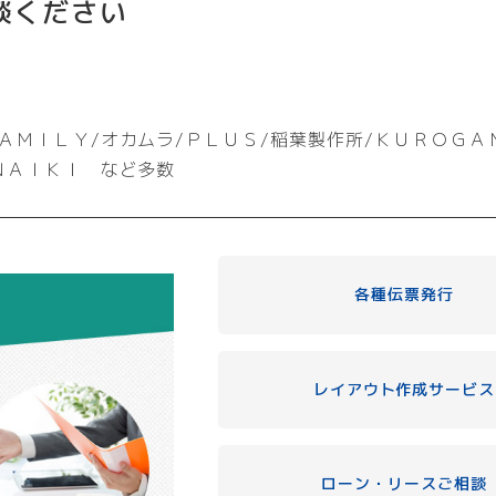
談ください
ＡＭＩＬＹ/オカムラ/ＰＬＵＳ/稲葉製作所/ＫＵＲＯＧＡ
ＮＡＩＫＩ など多数
各種伝票発行
レイアウト作成サービス
ローン・リースご相談