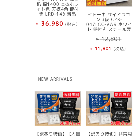
机 幅1400 本体ホワ
イト色 天板4色 鍵付
き LRD-146 新品
イトーキ サイドワゴ
ン 3段 CZR-
36,980
¥
(税込）
047LCC-9W9 ホワイ
ト 鍵付き スチール製
元
12,801
¥
の
現
11,801
(税込）
¥
価
在
格
の
は
価
¥ 12
格
NEW ARRIVALS
で
は
し
¥ 11,801
た。
で
す。
【訳あり特価】【大量
【訳あり特価】非常用