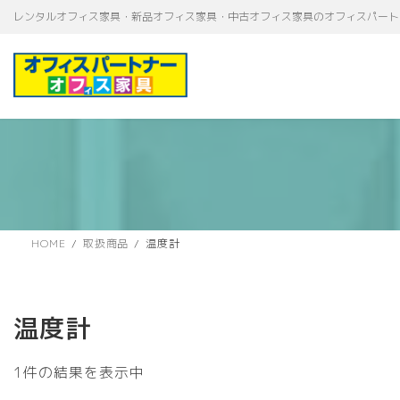
コ
ナ
レンタルオフィス家具・新品オフィス家具・中古オフィス家具のオフィスパート
ン
ビ
テ
ゲ
ン
ー
ツ
シ
へ
ョ
ス
ン
キ
に
ッ
移
プ
動
HOME
取扱商品
温度計
温度計
1件の結果を表示中