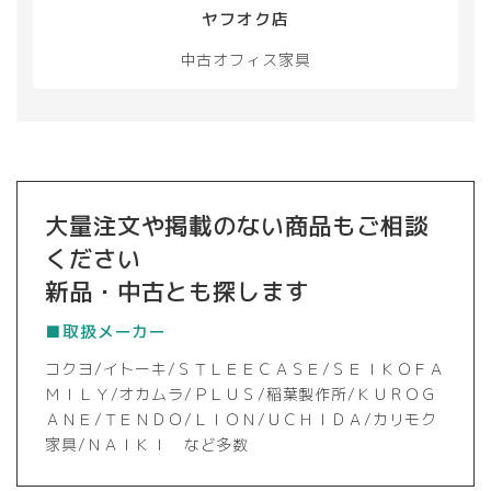
き
ヤフオク店
ま
す
中古オフィス家具
大量注文や掲載のない商品もご相談
ください
新品・中古とも探します
■取扱メーカー
コクヨ/イトーキ/ＳＴＬＥＥＣＡＳＥ/ＳＥＩＫＯＦＡ
ＭＩＬＹ/オカムラ/ＰＬＵＳ/稲葉製作所/ＫＵＲＯＧ
ＡＮＥ/ＴＥＮＤＯ/ＬＩＯＮ/ＵＣＨＩＤＡ/カリモク
家具/ＮＡＩＫＩ など多数