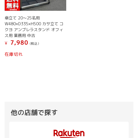
傘立て 20～25名用
W480×D335×H500 カサ立て コ
クヨ アンブレラスタンド オフィ
ス用 業務用 中古
7,980
¥
(税込）
こ
在庫切れ
の
商
品
に
は
複
数
の
バ
他の店舗で探す
リ
エ
ー
シ
ョ