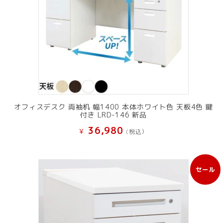
オフィスデスク 両袖机 幅1400 本体ホワイト色 天板4色 鍵
付き LRD-146 新品
36,980
¥
(税込）
セール
販
売
中
の
商
品