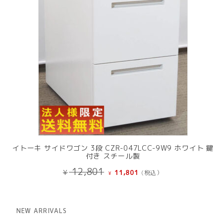
イトーキ サイドワゴン 3段 CZR-047LCC-9W9 ホワイト 鍵
付き スチール製
元
現
12,801
¥
11,801
(税込）
¥
の
在
価
の
格
価
は
格
NEW ARRIVALS
¥ 12,801
は