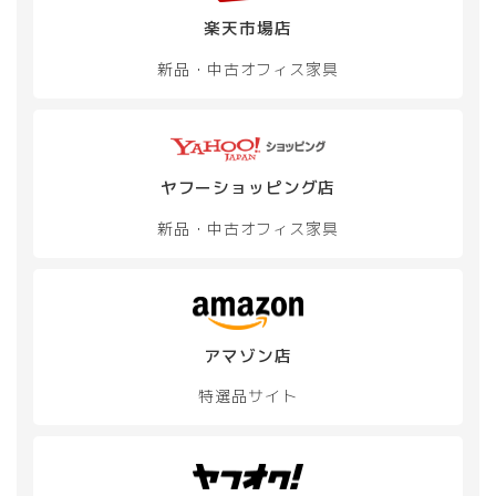
ン
楽天市場店
が
あ
新品・中古
オフィス家具
り
ま
す。
オ
プ
ヤフーショッピング店
シ
ョ
新品・中古
オフィス家具
ン
は
商
品
ペ
ー
アマゾン店
ジ
特選品サイト
か
ら
選
択
で