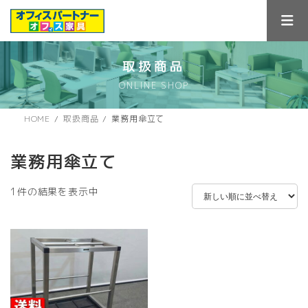
コ
ナ
ン
ビ
テ
ゲ
ン
ー
ツ
シ
取扱商品
へ
ョ
ONLINE SHOP
ス
ン
キ
に
ッ
移
HOME
取扱商品
業務用傘立て
プ
動
業務用傘立て
1件の結果を表示中