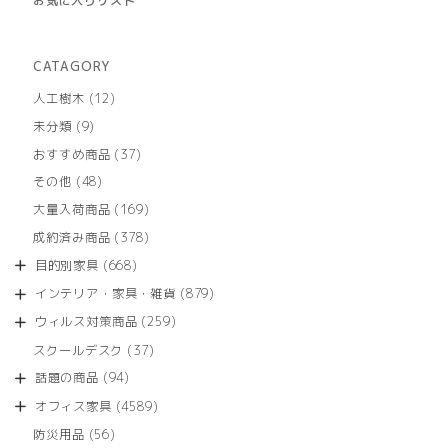
お気に入りリスト
CATAGORY
12
人工樹木
12
個
9
未分類
9
の
個
商
37
おすすめ商品
37
の
品
個
商
48
その他
48
の
品
個
商
169
大量入荷商品
169
の
品
個
商
378
成約済み商品
378
の
品
個
商
668
目的別家具
668
の
品
個
商
879
インテリア・家具・雑貨
879
の
品
個
商
259
ウィルス対策商品
259
の
品
個
商
37
スクールデスク
37
の
品
個
商
94
話題の商品
94
の
品
個
商
4589
オフィス家具
4589
の
品
個
商
56
防災用品
56
の