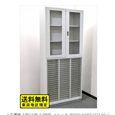
上下書庫 3列21段 A4対応 イトーキ W900 H450 H2140 レ