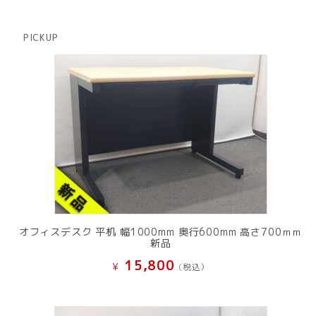
品
個
商
の
品
商
PICKUP
品
オフィスデスク 平机 幅1000mm 奥行600mm 高さ700ｍｍ
新品
15,800
¥
(税込）