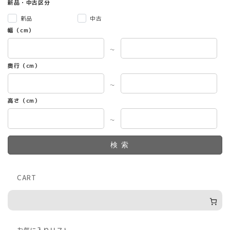
新品・中古区分
新品
中古
幅（cm）
～
奥行（cm）
～
高さ（cm）
～
検索
CART