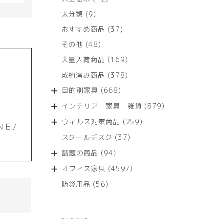
個
9
未分類
9
の
個
商
37
おすすめ商品
37
の
品
個
商
48
その他
48
の
品
個
商
169
大量入荷商品
169
の
品
個
商
378
成約済み商品
378
の
品
個
商
668
目的別家具
668
の
品
個
商
879
インテリア・家具・雑貨
879
の
品
個
商
259
ウィルス対策商品
259
の
ＮＥ/
品
個
商
37
スクールデスク
37
の
品
個
商
94
話題の商品
94
の
品
個
商
4597
オフィス家具
4597
の
品
個
商
56
防災用品
56
の
品
個
商
の
品
商