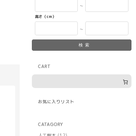
～
高さ（cm）
～
検索
CART
お気に入りリスト
具
CATAGORY
12
人工樹木
12