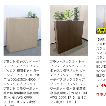
い
順
【送料
２点セ
スクリ
クス 
スタン
プラントボックス イトーキ
プラントボックス イトーキ
植物ポッ
フラワースタンド フラワー
フラワースタンド フラワー
BOUN
ボックス 植物ポット ガー
ボックス 植物ポット ガー
W1500
デンプランター ITOKI 3鉢
デンプランター 3鉢用 ロ
BLSP
用 W900×D300×H900 ボ
ータイプ ボックスタイプ
フィス
ックスタイプ プランター
プランター プラント フラ
49
¥
プラント フラワーポット
ワーポット 植木鉢 観葉植
植木鉢 観葉植物 多肉植物
物 多肉植物 花 木 樹 ITOKI
在庫
花 木 樹 VWG-0999-
VWG-0999-17【中古オフ
98【中古オフィス家具】
ィス家具】【中古】