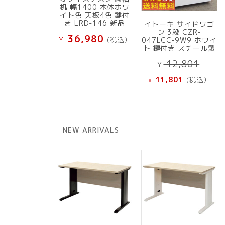
机 幅1400 本体ホワ
イト色 天板4色 鍵付
き LRD-146 新品
イトーキ サイドワゴ
ン 3段 CZR-
36,980
¥
(税込）
047LCC-9W9 ホワイ
ト 鍵付き スチール製
元
12,801
¥
の
現
11,801
(税込）
¥
価
在
格
の
は
価
¥ 12
格
NEW ARRIVALS
で
は
し
¥ 11,801
た。
で
す。