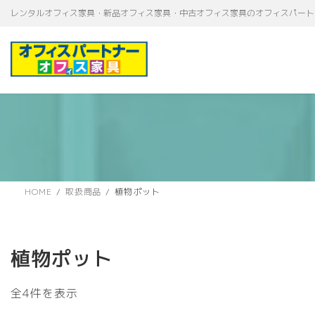
コ
ナ
レンタルオフィス家具・新品オフィス家具・中古オフィス家具のオフィスパート
ン
ビ
テ
ゲ
ン
ー
ツ
シ
へ
ョ
ス
ン
キ
に
ッ
移
プ
動
HOME
取扱商品
植物ポット
植物ポット
新
全4件を表示
し