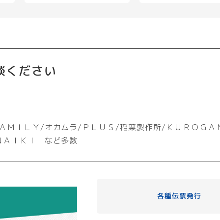
談ください
ＡＭＩＬＹ/オカムラ/ＰＬＵＳ/稲葉製作所/ＫＵＲＯＧＡ
ＮＡＩＫＩ など多数
各種伝票発行