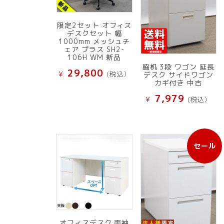
限定2セット オフィス
デスクセット 幅
1000mm メッシュチ
ェア プラス SH2-
106H WM 新品
脇机 3段 ワゴン 延長
29,800
¥
(税込）
デスク サイドワゴン
カギ付き 中古
7,979
¥
(税込）
セール
販
売
中
の
商
品
オフィスデスク 両袖