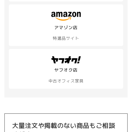
は
ン
商
は
品
商
ペ
品
ー
アマゾン店
ペ
ジ
ー
か
特選品サイト
ジ
ら
か
選
ら
択
選
で
択
き
ヤフオク店
で
ま
き
す
中古オフィス家具
ま
す
大量注文や掲載のない商品もご相談