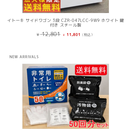
イトーキ サイドワゴン 3段 CZR-047LCC-9W9 ホワイト 鍵
付き スチール製
元
現
12,801
¥
11,801
(税込）
¥
の
在
価
の
格
価
は
格
NEW ARRIVALS
¥ 12,801
は
で
¥ 11,801
し
で
た。
す。