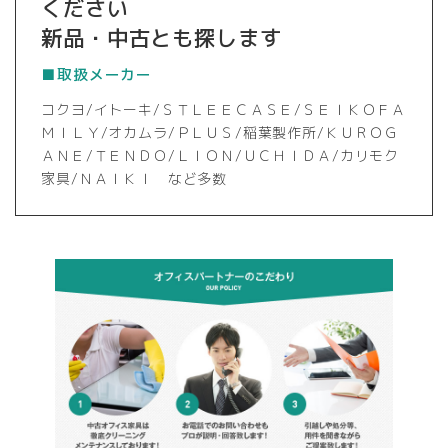
ください
新品・中古とも探します
■取扱メーカー
コクヨ/イトーキ/ＳＴＬＥＥＣＡＳＥ/ＳＥＩＫＯＦＡ
ＭＩＬＹ/オカムラ/ＰＬＵＳ/稲葉製作所/ＫＵＲＯＧ
ＡＮＥ/ＴＥＮＤＯ/ＬＩＯＮ/ＵＣＨＩＤＡ/カリモク
家具/ＮＡＩＫＩ など多数