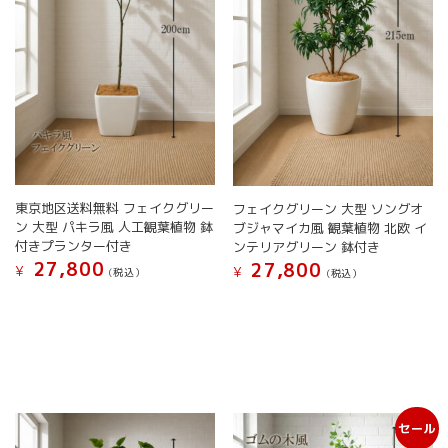
東京地区送料無料 フェイクグリー
フェイクグリーン 大型 ソングオ
ン 大型 パキラ風 人工観葉植物 鉢
ブジャマイカ風 観葉植物 北欧 イ
付きプランター付き
ンテリアグリーン 鉢付き
27,800
27,800
¥
¥
(税込）
(税込）
こ
こ
の
の
商
商
品
品
に
に
は
は
複
複
セール
数
数