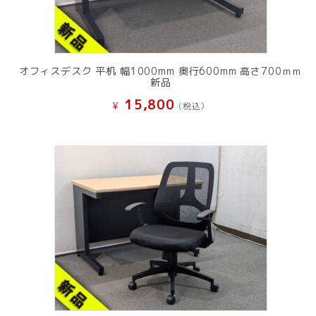
オフィスデスク 平机 幅1000mm 奥行600mm 高さ700ｍｍ
新品
15,800
¥
(税込）