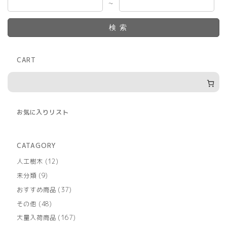
～
検索
CART
お気に入りリスト
CATAGORY
12
人工樹木
12
個
9
未分類
9
の
個
商
37
おすすめ商品
37
の
品
個
商
48
その他
48
の
品
個
商
167
大量入荷商品
167
の
品
個