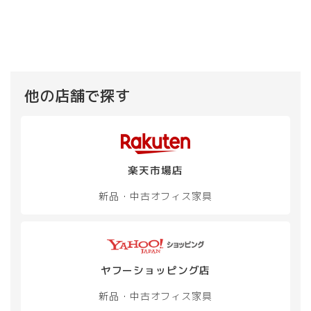
ー
ー
¥ 30,800
は
商
に
ジ
ジ
で
¥ 27,
品
は
か
し
で
か
に
複
た。
す。
ら
ら
は
数
選
選
複
の
択
択
数
バ
で
で
の
リ
他の店舗で探す
き
き
バ
エ
ま
ま
リ
ー
す
す
エ
シ
ー
ョ
シ
ン
楽天市場店
ョ
が
ン
あ
新品・中古
オフィス家具
が
り
あ
ま
り
す。
ま
オ
す。
プ
オ
ヤフーショッピング店
シ
プ
ョ
新品・中古
オフィス家具
シ
ン
ョ