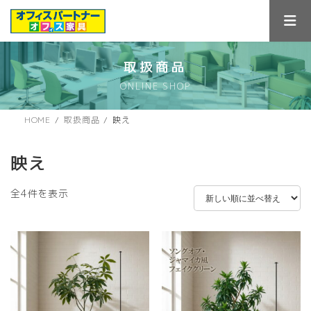
コ
ナ
ン
ビ
テ
ゲ
ン
ー
ツ
シ
取扱商品
へ
ョ
ONLINE SHOP
ス
ン
キ
に
ッ
移
HOME
取扱商品
映え
プ
動
映え
新
全4件を表示
し
い
順