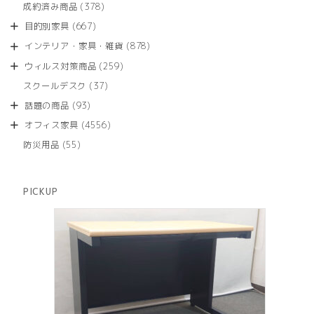
商
378
成約済み商品
378
の
品
個
商
667
目的別家具
667
の
品
個
商
878
インテリア・家具・雑貨
878
の
品
個
商
259
ウィルス対策商品
259
の
品
個
商
37
スクールデスク
37
の
品
個
商
93
話題の商品
93
の
品
個
商
4556
オフィス家具
4556
の
品
個
商
55
防災用品
55
の
品
個
商
の
品
商
PICKUP
品