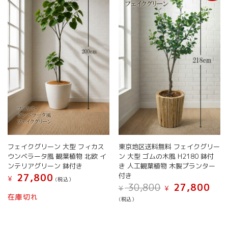
の
の
バ
バ
リ
リ
エ
エ
ー
ー
シ
シ
ョ
ョ
ン
ン
が
が
あ
あ
り
り
ま
ま
す。
す。
オ
オ
フェイクグリーン 大型 フィカス
東京地区送料無料 フェイクグリー
プ
プ
ウンベラータ風 観葉植物 北欧 イ
ン 大型 ゴムの木風 H2180 鉢付
シ
シ
ンテリアグリーン 鉢付き
き 人工観葉植物 木製プランター
ョ
ョ
付き
27,800
ン
ン
¥
(税込）
元
現
30,800
27,800
は
は
¥
¥
こ
の
在
在庫切れ
商
商
(税込）
の
価
の
品
品
こ
商
格
価
ペ
ペ
の
は
格
品