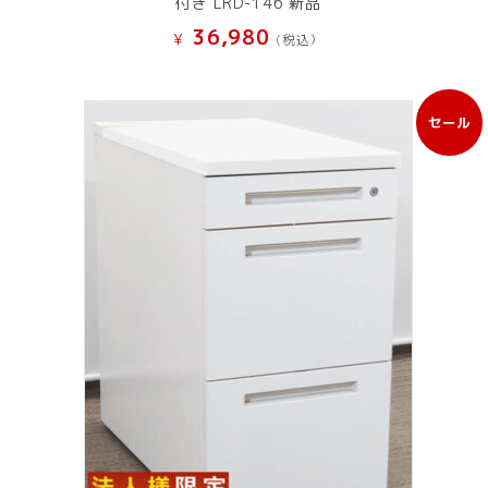
付き LRD-146 新品
36,980
¥
(税込）
セール
販
売
中
の
商
品