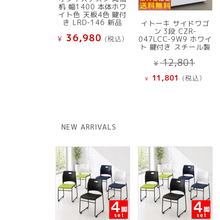
机 幅1400 本体ホワ
イト色 天板4色 鍵付
き LRD-146 新品
イトーキ サイドワゴ
ン 3段 CZR-
36,980
¥
(税込）
047LCC-9W9 ホワイ
ト 鍵付き スチール製
元
12,801
¥
の
現
11,801
(税込）
¥
価
在
格
の
は
価
¥ 12
格
NEW ARRIVALS
で
は
し
¥ 11,801
た。
で
す。