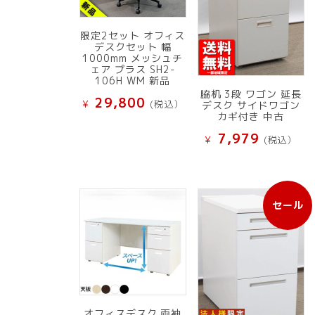
限定2セット オフィス
デスクセット 幅
1000mm メッシュチ
ェア プラス SH2-
106H WM 新品
脇机 3段 ワゴン 延長
29,800
¥
(税込）
デスク サイドワゴン
カギ付き 中古
7,979
¥
(税込）
セール
販
売
中
の
商
品
オフィスデスク 両袖