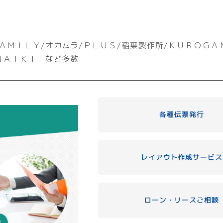
ＡＭＩＬＹ/オカムラ/ＰＬＵＳ/稲葉製作所/ＫＵＲＯＧＡ
ＮＡＩＫＩ など多数
各種伝票発行
レイアウト作成サービス
ローン・リースご相談