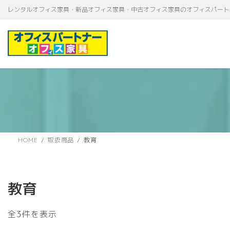
コ
ナ
レンタルオフィス家具・新品オフィス家具・中古オフィス家具のオフィスパート
ン
ビ
テ
ゲ
ン
ー
ツ
シ
へ
ョ
ス
ン
キ
に
ッ
移
プ
動
HOME
取扱商品
教育
教育
新
全3件を表示
し