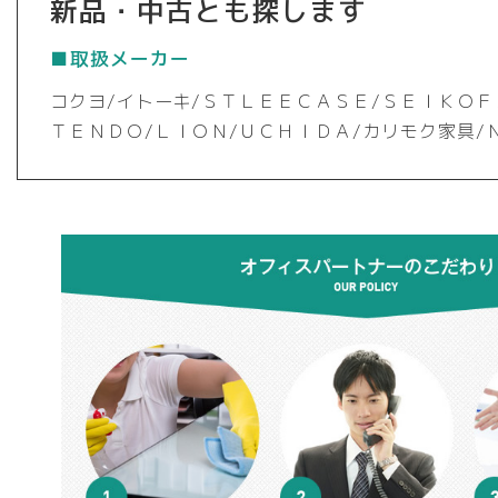
新品・中古とも探します
■取扱メーカー
コクヨ/イトーキ/ＳＴＬＥＥＣＡＳＥ/ＳＥＩＫＯＦ
ＴＥＮＤＯ/ＬＩＯＮ/ＵＣＨＩＤＡ/カリモク家具/