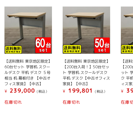
い
順
【送料無料 東京地区限定】
【送料無料 東京地区限定】
【送料
60台セット 学習机 スクー
【200台入荷！】50台セッ
【20
ルデスク 平机 デスク ５号
ト 学習机 スクールデスク
ット 
相当 机 幕板付き 【中古オ
平机 デスク【中古オフィス
ク 平
フィス家具】【中古】
家具】【中古】
ィス家
239,000
199,801
39
¥
¥
¥
(税込）
(税込）
在庫切れ
在庫切れ
在庫