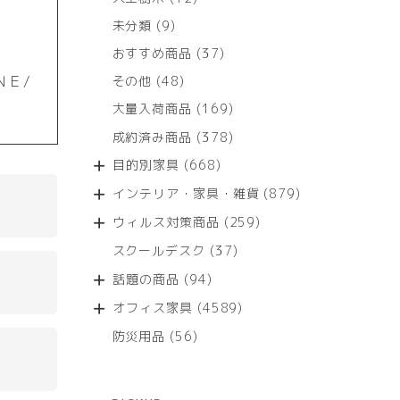
個
9
未分類
9
の
個
商
37
おすすめ商品
37
の
品
個
商
ＮＥ/
48
その他
48
の
品
個
商
169
大量入荷商品
169
の
品
個
商
378
成約済み商品
378
の
品
個
商
668
目的別家具
668
の
品
個
商
879
インテリア・家具・雑貨
879
の
品
個
商
259
ウィルス対策商品
259
の
品
個
商
37
スクールデスク
37
の
品
個
商
94
話題の商品
94
の
品
個
商
4589
オフィス家具
4589
の
品
個
商
56
防災用品
56
の
品
個
商
の
品
商