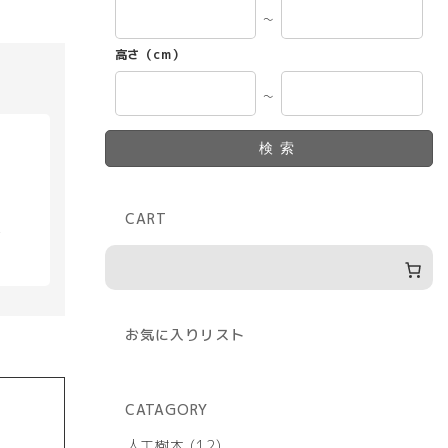
～
高さ（cm）
～
検索
CART
具
お気に入りリスト
CATAGORY
12
人工樹木
12