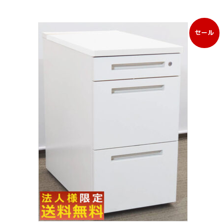
セール
販
売
中
の
商
品