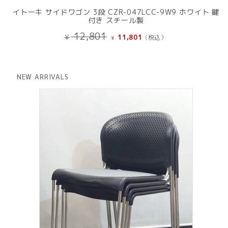
イトーキ サイドワゴン 3段 CZR-047LCC-9W9 ホワイト 鍵
付き スチール製
元
現
12,801
¥
11,801
(税込）
¥
の
在
価
の
格
価
は
格
NEW ARRIVALS
¥ 12,801
は
で
¥ 11,801
し
で
た。
す。