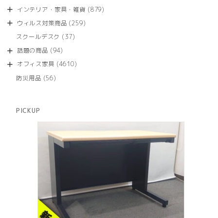
品
個
商
879
インテリア・家具・雑貨
879
の
品
個
商
259
ウィルス対策商品
259
の
品
個
商
37
スクールデスク
37
の
品
個
商
94
話題の商品
94
の
品
個
商
4610
オフィス家具
4610
の
品
個
商
56
防災用品
56
の
品
個
商
の
品
商
PICKUP
品