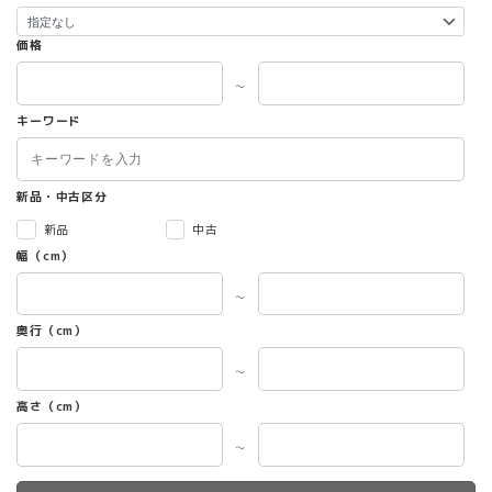
価格
～
キーワード
新品・中古区分
新品
中古
幅（cm）
～
奥行（cm）
～
高さ（cm）
～