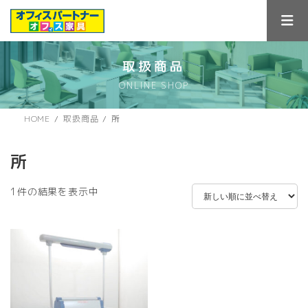
コ
ナ
ン
ビ
テ
ゲ
ン
ー
ツ
シ
取扱商品
へ
ョ
ONLINE SHOP
ス
ン
キ
に
ッ
移
HOME
取扱商品
所
プ
動
所
1件の結果を表示中