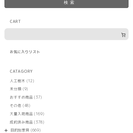
検索
CART
お気に入りリスト
CATAGORY
12
人工樹木
12
個
9
未分類
9
の
個
商
37
おすすめ商品
37
の
品
個
商
48
その他
48
の
品
個
商
169
大量入荷商品
169
の
品
個
商
378
成約済み商品
378
の
品
個
商
669
目的別家具
669
の