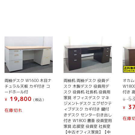
選
選
り
り
択
択
ま
ま
で
で
す。
す。
き
き
オ
オ
ま
ま
プ
プ
す
す
シ
シ
ョ
ョ
ン
ン
は
は
商
商
品
品
ペ
ペ
両袖デスク W1600 木目ナ
両袖机 両袖デスク 役員デ
オカム
ー
ー
チュラル天板 カギ付き コ
スク 木製デスク 役員用デ
W18
ードホール付
スク 役員机 社長机 役員用
付き 
ジ
ジ
家具 オフィスデスク マネ
19,800
53
¥
¥
か
か
(税込）
ジメントデスク エグゼクテ
37
ら
ら
¥
ィブデスク カギ付き 鍵付
在庫切れ
選
選
きデスク センター引き出し
在庫
付き W1800 書斎 役員室用
択
択
家具 応接室 役員室 社長室
で
で
【中古オフィス家具】【中
き
き