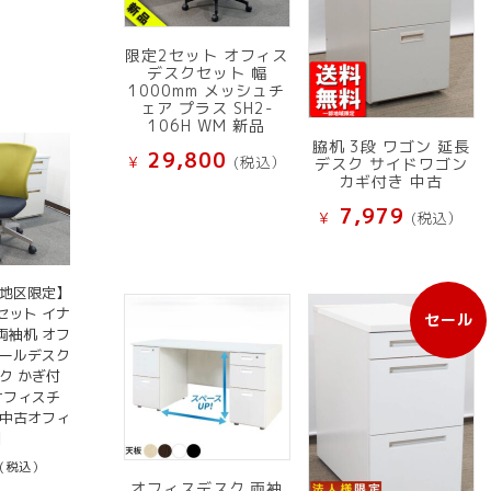
の
は
価
 59,800
格
限定2セット オフィス
で
は
デスクセット 幅
し
1000mm メッシュチ
¥ 47,799
た。
ェア プラス SH2-
で
106H WM 新品
す。
脇机 3段 ワゴン 延長
29,800
¥
(税込）
デスク サイドワゴン
カギ付き 中古
7,979
¥
(税込）
京地区限定】
セット イナ
セール
販
両袖机 オフ
売
チールデスク
中
ク かぎ付
の
オフィスチ
商
【中古オフィ
品
】
(税込）
オフィスデスク 両袖