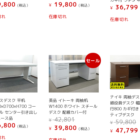
カギ付 ウチダ 
ョ
,800
19,800
ョ
¥
(税込）
(税込）
ン
36,799
ン
¥
ン
が
こ
こ
が
切れ
在庫切れ
在庫切れ
が
あ
の
の
あ
あ
り
商
商
り
り
ま
品
品
ま
ま
す。
に
に
す。
す。
オ
は
は
オ
オ
プ
複
複
プ
セール
プ
シ
数
数
シ
シ
ョ
の
の
ョ
ョ
ン
バ
バ
ン
ン
は
リ
リ
は
は
商
エ
エ
商
ナイキ 両袖デス
商
品
ー
ー
スデスク 平机
美品 イトーキ 両袖机
品
級役員デスク 幅1
品
0×D700×H700 コー
W1400 ホワイト スチール
ペ
シ
シ
ペ
行800 カギ付き
ル センター引き出し
デスク 配線カバー付
ペ
ー
ョ
ョ
ティブデスク
ー
元
ユース品
42,801
ー
¥
59,800
ジ
ン
ン
ジ
¥
の
,800
現
(税込）
39,800
ジ
か
が
が
¥
(税込）
47,799
か
価
¥
在
か
ら
あ
あ
格
ら
切れ
の
在庫切れ