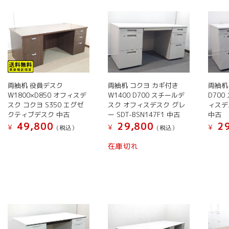
い
順
両袖机 役員デスク
両袖机 コクヨ カギ付き
両袖机 
W1800×D850 オフィスデ
W1400 D700 スチールデ
D70
スク コクヨ S350 エグゼ
スク オフィスデスク グレ
ィスデ
クティブデスク 中古
ー SDT-BSN147F1 中古
中古
49,800
29,800
29
¥
¥
¥
(税込）
(税込）
こ
こ
在庫切れ
の
の
商
商
品
品
に
に
は
は
複
複
数
数