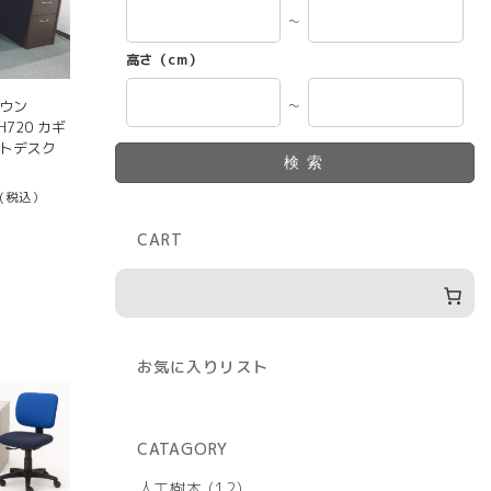
～
高さ（cm）
ラウン
～
H720 カギ
ントデスク
検索
(税込）
CART
お気に入りリスト
CATAGORY
12
人工樹木
12