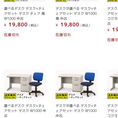
商
商
品
品
選べるデスク デスク+チェ
デスクが選べる デスク+チ
デスク
ペ
ペ
アセット デスク チェア 青
ェアセット デスク W1000
アセッ
ー
ー
W1000 中古
青 中古
コクヨ
古
19,800
19,800
ジ
ジ
¥
¥
(税込）
(税込）
19
¥
か
か
こ
こ
在庫切れ
在庫切れ
ら
ら
の
の
在庫
選
選
商
商
択
択
品
品
で
で
に
に
き
き
は
は
ま
ま
複
複
す
す
数
数
の
の
バ
バ
リ
リ
エ
エ
ー
ー
選べるデスク デスク+チェ
デスクが選べる デスク+チ
デスク
アセット デスク W1000 中
ェアセット デスク W1000
アセッ
シ
シ
古
中古
コクヨ
ョ
ョ