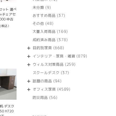
個
9
未分類
9
の
セット 選べ
個
+チェアセ
商
37
おすすめ商品
37
の
000 中古
品
個
商
48
その他
48
の
(税込）
品
個
商
169
大量入荷商品
169
の
品
個
商
378
成約済み商品
378
の
品
個
商
668
目的別家具
668
の
品
個
商
879
インテリア・家具・雑貨
879
の
品
個
商
259
ウィルス対策商品
259
の
品
個
商
37
スクールデスク
37
の
品
個
商
94
話題の商品
94
の
品
個
商
4589
オフィス家具
4589
の
品
個
商
56
防災用品
56
の
品
個
商
机 デスク
の
品
50 H720
商