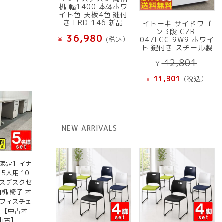
机 幅1400 本体ホワ
イト色 天板4色 鍵付
き LRD-146 新品
イトーキ サイドワゴ
ン 3段 CZR-
36,980
¥
(税込）
047LCC-9W9 ホワイ
ト 鍵付き スチール製
元
12,801
¥
の
現
11,801
(税込）
¥
価
在
格
の
は
価
¥ 12
格
NEW ARRIVALS
で
は
し
¥ 11,801
た。
で
域限定】イナ
す。
5人用 10
ィスデスクセ
机 椅子 オ
オフィスチェ
ス【中古オ
中古】