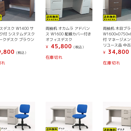
スデスク W1400 サ
両袖机 オカムラ アドバン
両袖机 木目ブ
ク付 システムデスク
ス W1600 配線カバー付き
W1600×D750×
ワークデスク ブラウン
オフィスデスク
付 マネージメ
リユース品 中古
45,800
¥
(税込）
,800
34,800
¥
(税込）
在庫切れ
切れ
在庫切れ