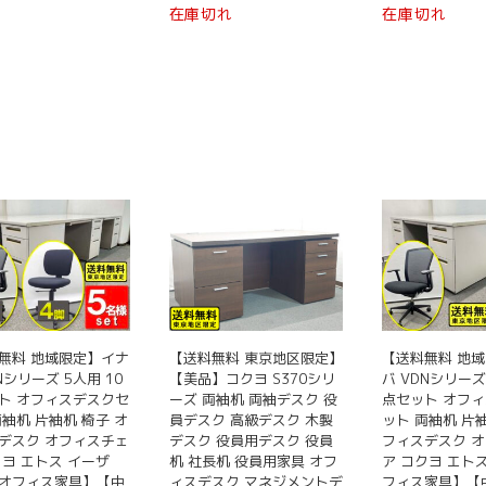
は
在庫切れ
在庫切れ
し
ま
ま
¥ 37,800
た。
で
す
す
す。
無料 地域限定】イナ
【送料無料 東京地区限定】
【送料無料 地
Nシリーズ 5人用 10
【美品】コクヨ S370シリ
バ VDNシリーズ 
ト オフィスデスクセ
ーズ 両袖机 両袖デスク 役
点セット オフ
両袖机 片袖机 椅子 オ
員デスク 高級デスク 木製
ット 両袖机 片袖
デスク オフィスチェ
デスク 役員用デスク 役員
フィスデスク 
クヨ エトス イーザ
机 社長机 役員用家具 オフ
ア コクヨ エト
オフィス家具】【中
ィスデスク マネジメントデ
フィス家具】【