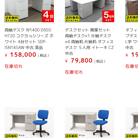
の
の
バ
バ
リ
リ
エ
エ
両袖デスク W1400 D650
デスクセット 開業セット
オフィ
ー
ー
H720 コクヨ isシリーズ ホ
両袖デスク×1 片袖デスク
ブデス
シ
シ
ワイト 4台セット SDP-
×4 両袖机 片袖机 オフィス
L字 
ョ
ョ
ISN14SAW 中古 美品
デスク ５人用 イトーキ CZ
中古
ン
ン
中古
158,000
19
¥
¥
(税込）
79,800
が
が
¥
(税込）
在庫切れ
在庫
あ
あ
在庫切れ
り
り
ま
ま
す。
す。
オ
オ
プ
プ
シ
シ
ョ
ョ
ン
ン
は
は