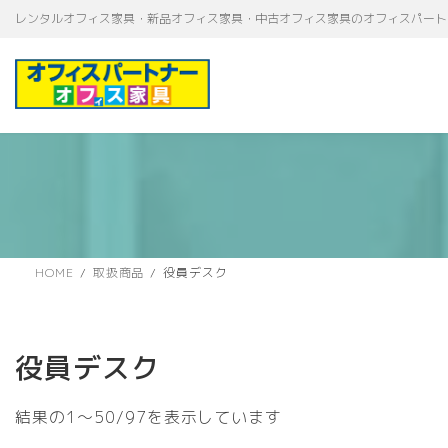
コ
ナ
レンタルオフィス家具・新品オフィス家具・中古オフィス家具のオフィスパート
ン
ビ
テ
ゲ
ン
ー
ツ
シ
へ
ョ
ス
ン
キ
に
ッ
移
プ
動
HOME
取扱商品
役員デスク
役員デスク
新
結果の1～50/97を表示しています
し