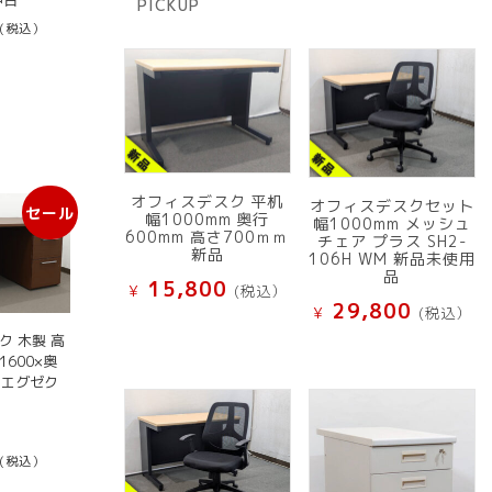
中古
PICKUP
品
(税込）
オフィスデスク 平机
オフィスデスクセット
セール
幅1000mm 奥行
幅1000mm メッシュ
600mm 高さ700ｍｍ
チェア プラス SH2-
新品
106H WM 新品未使用
品
15,800
¥
(税込）
29,800
¥
(税込）
ク 木製 高
600×奥
 エグゼク
元
の
現
(税込）
価
在
格