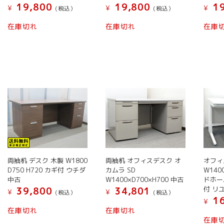
19,800
19,800
19
¥
¥
¥
(税込）
(税込）
ン
ン
が
が
こ
こ
在庫切れ
在庫切れ
在庫
あ
あ
の
の
り
り
商
商
ま
ま
品
品
す。
す。
に
に
オ
オ
は
は
プ
プ
複
複
シ
シ
数
数
ョ
ョ
の
の
ン
ン
バ
バ
は
は
リ
リ
商
商
エ
エ
品
品
ー
ー
両袖机 デスク 木製 W1800
両袖机 オフィスデスク オ
オフィ
D750 H720 カギ付 ウチダ
カムラ SD
W140
ペ
ペ
シ
シ
中古
W1400×D700×H700 中古
ドホー
ー
ー
ョ
ョ
付 リ
39,800
34,801
¥
¥
(税込）
(税込）
ジ
ジ
ン
ン
16
¥
か
か
が
が
在庫切れ
在庫切れ
ら
ら
あ
あ
在庫