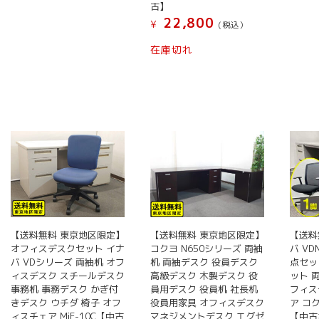
古】
ま
ま
22,800
¥
(税込）
す
す
在庫切れ
【送料無料 東京地区限定】
【送料無料 東京地区限定】
【送料
オフィスデスクセット イナ
コクヨ N650シリーズ 両袖
バ VD
バ VDシリーズ 両袖机 オフ
机 両袖デスク 役員デスク
点セッ
ィスデスク スチールデスク
高級デスク 木製デスク 役
ット 
事務机 事務デスク かぎ付
員用デスク 役員机 社長机
フィス
きデスク ウチダ 椅子 オフ
役員用家具 オフィスデスク
ア コ
ィスチェア MiF-10C【中古
マネジメントデスク エグゼ
【中古