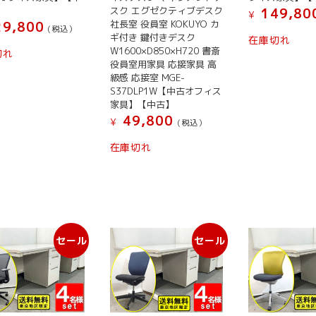
スク エグゼクティブデスク
149,80
¥
社長室 役員室 KOKUYO カ
9,800
(税込）
ギ付き 鍵付きデスク
在庫切れ
W1600×D850×H720 書斎
切れ
役員室用家具 応接家具 高
級感 応接室 MGE-
S37DLP1W【中古オフィス
家具】【中古】
49,800
¥
(税込）
在庫切れ
セール
セール