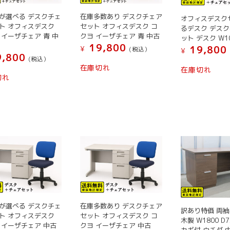
が選べる デスクチェ
在庫多数あり デスクチェア
オフィスデスク
ト オフィスデスク
セット オフィスデスク コ
るデスク デスク
 イーザチェア 青 中
クヨ イーザチェア 青 中古
ット デスク W1
19,800
19,800
¥
(税込）
¥
,800
(税込）
こ
こ
在庫切れ
在庫切れ
こ
の
の
切れ
の
商
商
商
品
品
品
に
に
に
は
は
は
複
複
複
数
数
数
の
の
の
バ
バ
バ
リ
リ
リ
エ
エ
エ
ー
が選べる デスクチェ
在庫多数あり デスクチェア
ー
訳あり特価 両袖
ー
ト オフィスデスク
セット オフィスデスク コ
シ
シ
木製 W1800 D7
 イーザチェア 中古
クヨ イーザチェア 中古
シ
ョ