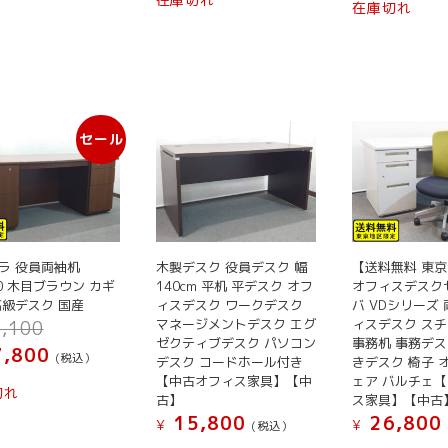
ら
在庫切れ
選
り
り
は
選
価
選
¥ 42,801
択
ま
ま
択
格
¥
で
択
で
す。
す。
は
で
し
で
¥ 39,800
き
オ
オ
き
た。
で
き
ま
プ
プ
ま
す。
ま
す
シ
シ
す
セール
す
ョ
ョ
ン
ン
は
は
商
商
品
品
ペ
ペ
ラ 役員両袖机
木製デスク 役員デスク 幅
【送料無料 東
ー
ー
00 木目ブラウン カギ
140cm 平机 平デスク オフ
オフィスデスク
高級デスク 国産
ィスデスク ワークデスク
バ VDシリーズ 
ジ
ジ
元
マネージメントデスク エグ
ィスデスク ス
,100
か
か
の
ゼクティブデスク パソコン
事務机 事務デス
現
,800
ら
ら
(税込）
デスク コードホール付き
きデスク 椅子 
価
在
選
選
【中古オフィス家具】【中
ェア バルチェ
格
の
切れ
古】
ス家具】【中古
択
択
は
価
15,800
26,800
¥ 53,100
で
で
¥
¥
(税込）
格
で
き
き