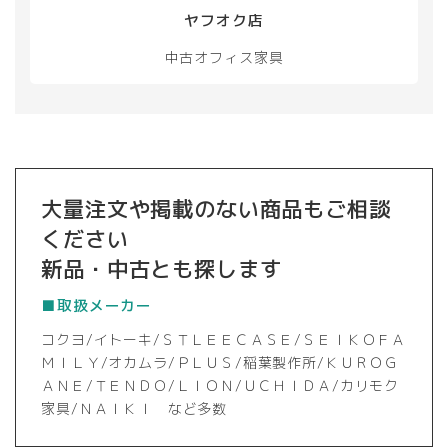
択
ヤフオク店
で
き
中古オフィス家具
ま
す
大量注文や掲載のない商品もご相談
ください
新品・中古とも探します
■取扱メーカー
コクヨ/イトーキ/ＳＴＬＥＥＣＡＳＥ/ＳＥＩＫＯＦＡ
ＭＩＬＹ/オカムラ/ＰＬＵＳ/稲葉製作所/ＫＵＲＯＧ
ＡＮＥ/ＴＥＮＤＯ/ＬＩＯＮ/ＵＣＨＩＤＡ/カリモク
家具/ＮＡＩＫＩ など多数