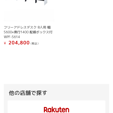
フリーアドレスデスク 8人用 幅
5600×奥行1400 配線ボックス付
WPF-5614
204,800
¥
(税込）
こ
の
商
品
に
は
複
数
の
他の店舗で探す
バ
リ
エ
ー