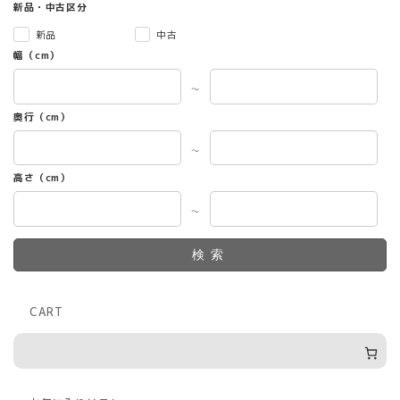
新品・中古区分
新品
中古
幅（cm）
～
奥行（cm）
～
高さ（cm）
～
検索
CART