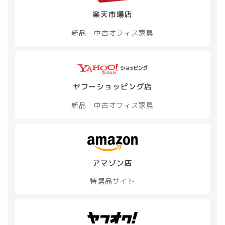
シ
楽天市場店
ョ
ン
新品・中古
オフィス家具
が
あ
り
ま
す。
オ
ヤフーショッピング店
プ
新品・中古
オフィス家具
シ
ョ
ン
は
商
品
アマゾン店
ペ
ー
特選品サイト
ジ
か
ら
選