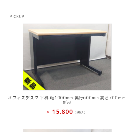
品
個
商
の
品
商
PICKUP
品
オフィスデスク 平机 幅1000mm 奥行600mm 高さ700ｍｍ
新品
15,800
¥
(税込）