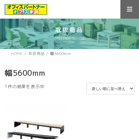
コ
ナ
ン
ビ
テ
ゲ
ン
ー
ツ
シ
取扱商品
へ
ョ
ONLINE SHOP
ス
ン
キ
に
ッ
移
HOME
取扱商品
幅5600mm
プ
動
幅5600mm
1件の結果を表示中