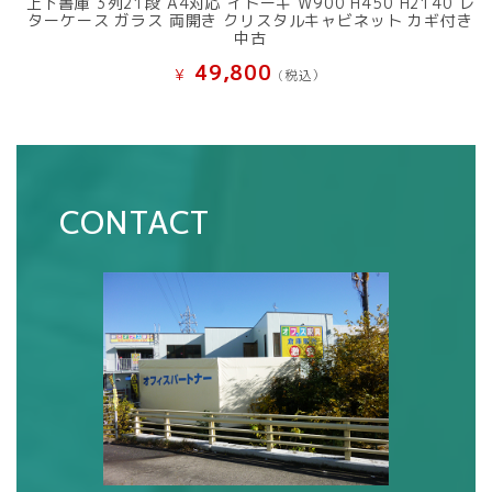
上下書庫 3列21段 A4対応 イトーキ W900 H450 H2140 レ
ターケース ガラス 両開き クリスタルキャビネット カギ付き
中古
49,800
¥
(税込）
CONTACT