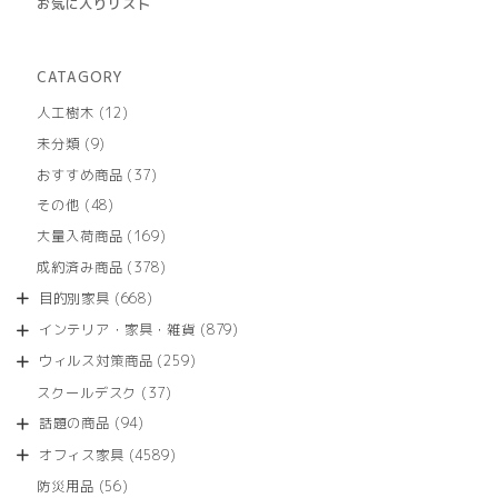
お気に入りリスト
CATAGORY
12
人工樹木
12
個
9
未分類
9
の
個
商
37
おすすめ商品
37
の
品
個
商
48
その他
48
の
品
個
商
169
大量入荷商品
169
の
品
個
商
378
成約済み商品
378
の
品
個
商
668
目的別家具
668
の
品
個
商
879
インテリア・家具・雑貨
879
の
品
個
商
259
ウィルス対策商品
259
の
品
個
商
37
スクールデスク
37
の
品
個
商
94
話題の商品
94
の
品
個
商
4589
オフィス家具
4589
の
品
個
商
56
防災用品
56
の