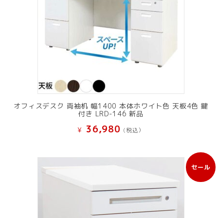
オフィスデスク 両袖机 幅1400 本体ホワイト色 天板4色 鍵
付き LRD-146 新品
36,980
¥
(税込）
セール
販
売
中
の
商
品