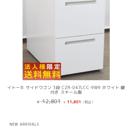
イトーキ サイドワゴン 3段 CZR-047LCC-9W9 ホワイト 鍵
付き スチール製
元
現
12,801
¥
11,801
(税込）
¥
の
在
価
の
格
価
は
格
NEW ARRIVALS
¥ 12,801
は