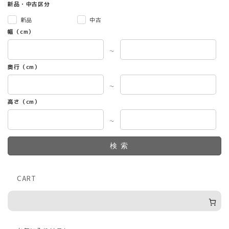
新品・中古区分
新品
中古
幅（cm）
～
奥行（cm）
～
高さ（cm）
～
検索
CART