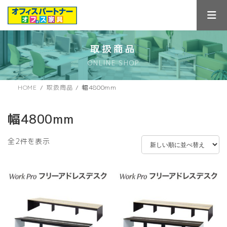
コ
ナ
ン
ビ
テ
ゲ
ン
ー
ツ
シ
取扱商品
へ
ョ
ONLINE SHOP
ス
ン
キ
に
ッ
移
HOME
取扱商品
幅4800mm
プ
動
幅4800mm
新
全2件を表示
し
い
順