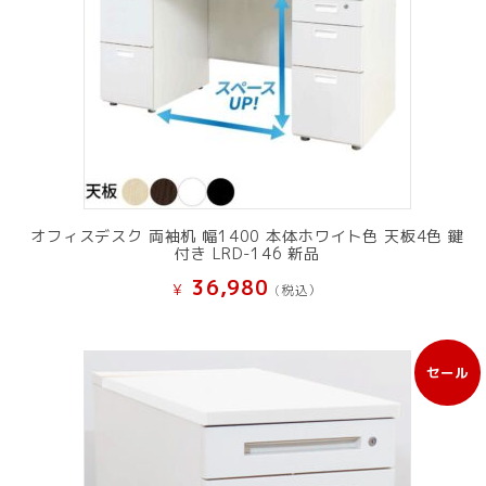
オフィスデスク 両袖机 幅1400 本体ホワイト色 天板4色 鍵
付き LRD-146 新品
36,980
¥
(税込）
セール
販
売
中
の
商
品