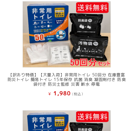
で
¥ 11,801
し
で
た。
す。
【訳あり特価】【大量入荷】非常用トイレ 50回分 在庫豊富
防災トイレ 簡易トイレ 15年保存 抗菌 消臭 凝固剤付き 防臭
袋付き 防災士監修 災害 断水 停電
1,980
¥
(税込）