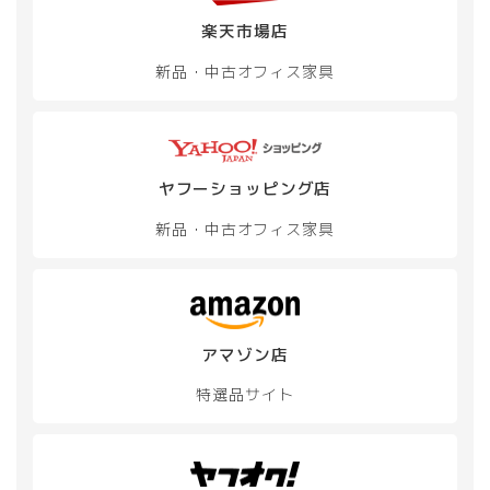
シ
シ
楽天市場店
ョ
ョ
ン
ン
新品・中古
オフィス家具
が
が
あ
あ
り
り
ま
ま
す。
す。
オ
オ
ヤフーショッピング店
プ
プ
新品・中古
オフィス家具
シ
シ
ョ
ョ
ン
ン
は
は
商
商
品
品
アマゾン店
ペ
ペ
ー
ー
特選品サイト
ジ
ジ
か
か
ら
ら
選
選