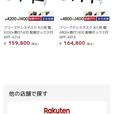
フリーアドレスデスク 6人用 幅
フリーアドレスデスク 8人用 幅
4200×奥行1400 配線ボックス付
4800×奥行1400 配線ボックス付
WPF-4214
WPF-4814
159,800
164,800
¥
¥
(税込）
(税込）
こ
こ
の
の
商
商
品
品
に
に
は
は
複
複
数
数
の
の
他の店舗で探す
バ
バ
リ
リ
エ
エ
ー
ー