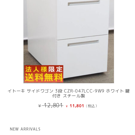
イトーキ サイドワゴン 3段 CZR-047LCC-9W9 ホワイト 鍵
付き スチール製
元
現
12,801
¥
11,801
(税込）
¥
の
在
価
の
格
価
は
格
NEW ARRIVALS
¥ 12,801
は