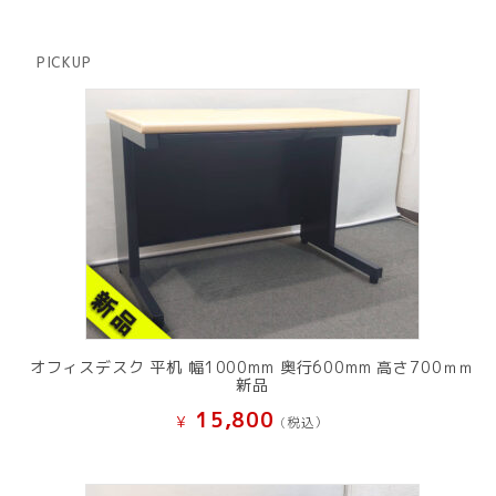
品
個
商
の
品
商
PICKUP
品
オフィスデスク 平机 幅1000mm 奥行600mm 高さ700ｍｍ
新品
15,800
¥
(税込）