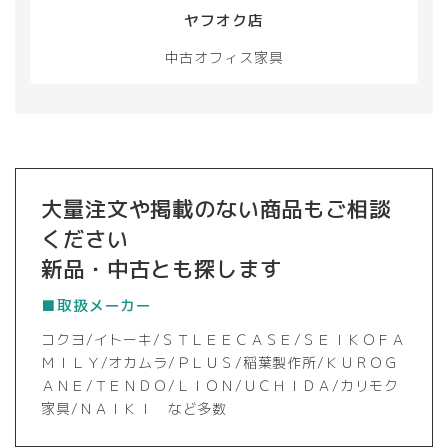
択
択
ヤフオク店
で
で
き
き
中古オフィス家具
ま
ま
す
す
大量注文や掲載のない商品もご相談
ください
新品・中古とも探します
■取扱メーカー
コクヨ/イトーキ/ＳＴＬＥＥＣＡＳＥ/ＳＥＩＫＯＦＡ
ＭＩＬＹ/オカムラ/ＰＬＵＳ/稲葉製作所/ＫＵＲＯＧ
ＡＮＥ/ＴＥＮＤＯ/ＬＩＯＮ/ＵＣＨＩＤＡ/カリモク
家具/ＮＡＩＫＩ など多数