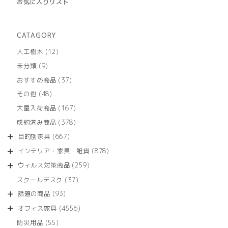
お気に入りリスト
CATAGORY
12
人工樹木
12
個
9
未分類
9
の
個
商
37
おすすめ商品
37
の
品
個
商
48
その他
48
の
品
個
商
167
大量入荷商品
167
の
品
個
商
378
成約済み商品
378
の
品
個
商
667
目的別家具
667
の
品
個
商
878
インテリア・家具・雑貨
878
の
品
個
商
259
ウィルス対策商品
259
の
品
個
商
37
スクールデスク
37
の
品
個
商
93
話題の商品
93
の
品
個
商
4556
オフィス家具
4556
の
品
個
商
55
防災用品
55
の