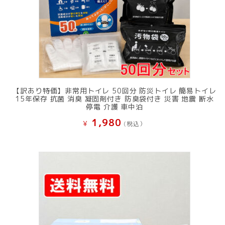
【訳あり特価】非常用トイレ 50回分 防災トイレ 簡易トイレ
15年保存 抗菌 消臭 凝固剤付き 防臭袋付き 災害 地震 断水
停電 介護 車中泊
1,980
¥
(税込）