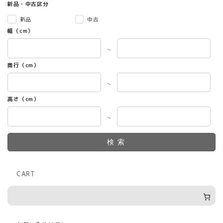
新品・中古区分
新品
中古
幅（cm）
～
奥行（cm）
～
高さ（cm）
～
検索
CART