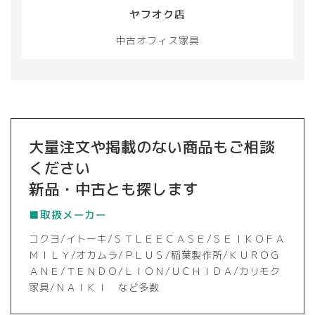
択
ヤフオク店
で
き
中古オフィス家具
ま
す
大量注文や掲載のない商品もご相談
ください
新品・中古とも探します
■取扱メーカー
コクヨ/イトーキ/ＳＴＬＥＥＣＡＳＥ/ＳＥＩＫＯＦＡ
ＭＩＬＹ/オカムラ/ＰＬＵＳ/稲葉製作所/ＫＵＲＯＧ
ＡＮＥ/ＴＥＮＤＯ/ＬＩＯＮ/ＵＣＨＩＤＡ/カリモク
家具/ＮＡＩＫＩ など多数