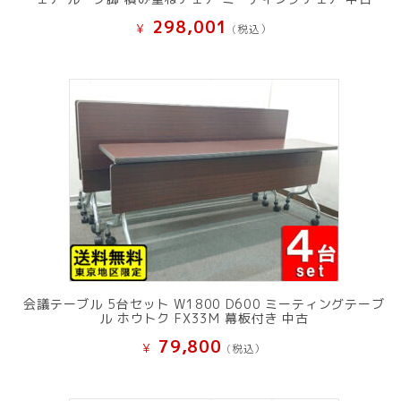
298,001
¥
(税込）
会議テーブル 5台セット W1800 D600 ミーティングテーブ
ル ホウトク FX33M 幕板付き 中古
79,800
¥
(税込）