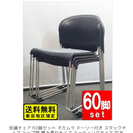
で
¥ 11,801
し
で
た。
す。
会議チェア 60脚セット オカムラ ドーリー付き スタックチ
ェア ループ脚 積み重ねチェア ミーティングチェア 中古