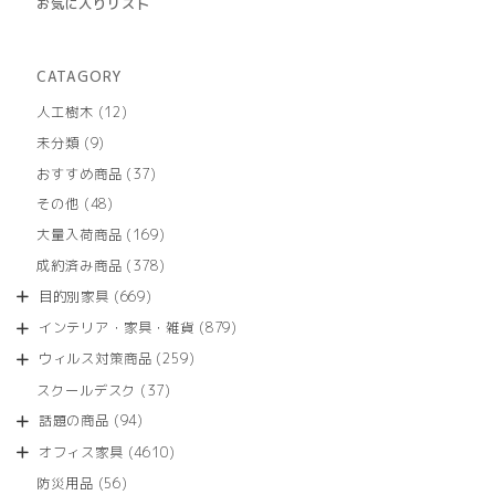
お気に入りリスト
CATAGORY
12
人工樹木
12
個
9
未分類
9
の
個
商
37
おすすめ商品
37
の
品
個
商
48
その他
48
の
品
個
商
169
大量入荷商品
169
の
品
個
商
378
成約済み商品
378
の
品
個
商
669
目的別家具
669
の
品
個
商
879
インテリア・家具・雑貨
879
の
品
個
商
259
ウィルス対策商品
259
の
品
個
商
37
スクールデスク
37
の
品
個
商
94
話題の商品
94
の
品
個
商
4610
オフィス家具
4610
の
品
個
商
56
防災用品
56
の