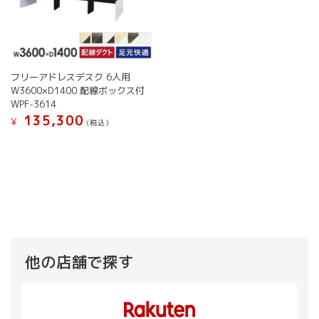
フリーアドレスデスク 6人用
W3600×D1400 配線ボックス付
WPF-3614
135,300
¥
(税込）
こ
の
商
品
に
は
複
数
の
他の店舗で探す
バ
リ
エ
ー