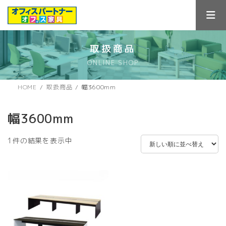
コ
ナ
ン
ビ
テ
ゲ
ン
ー
ツ
シ
取扱商品
へ
ョ
ONLINE SHOP
ス
ン
キ
に
ッ
移
HOME
取扱商品
幅3600mm
プ
動
幅3600mm
1件の結果を表示中