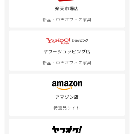
シ
楽天市場店
ョ
ン
新品・中古
オフィス家具
が
あ
り
ま
す。
オ
ヤフーショッピング店
プ
新品・中古
オフィス家具
シ
ョ
ン
は
商
品
アマゾン店
ペ
ー
特選品サイト
ジ
か
ら
選