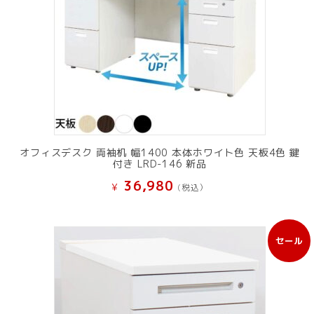
オフィスデスク 両袖机 幅1400 本体ホワイト色 天板4色 鍵
付き LRD-146 新品
36,980
¥
(税込）
セール
販
売
中
の
商
品