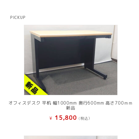
品
個
商
の
品
商
PICKUP
品
オフィスデスク 平机 幅1000mm 奥行600mm 高さ700ｍｍ
新品
15,800
¥
(税込）