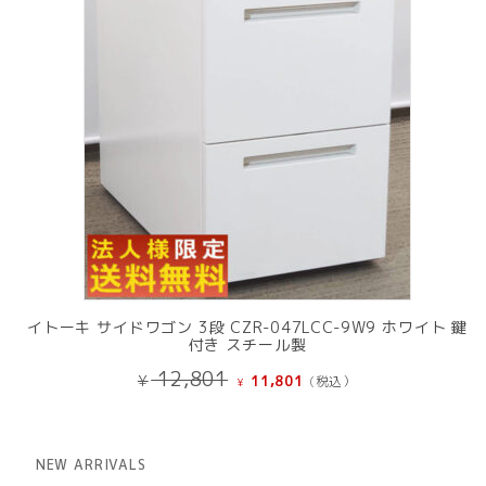
イトーキ サイドワゴン 3段 CZR-047LCC-9W9 ホワイト 鍵
付き スチール製
元
現
12,801
¥
11,801
(税込）
¥
の
在
価
の
格
価
は
格
NEW ARRIVALS
¥ 12,801
は