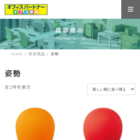
コ
ナ
ン
ビ
テ
ゲ
ン
ー
ツ
シ
取扱商品
へ
ョ
ONLINE SHOP
ス
ン
キ
に
ッ
移
HOME
取扱商品
姿勢
プ
動
姿勢
新
全2件を表示
し
い
順