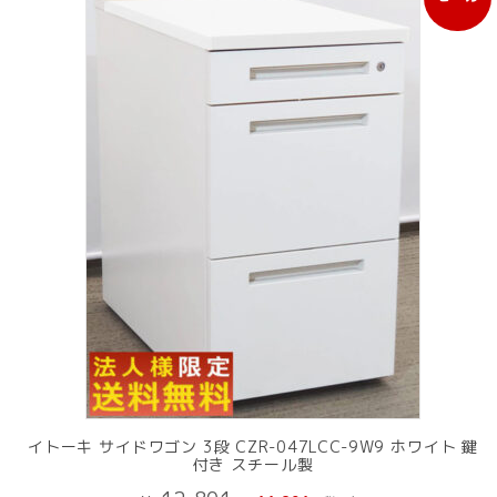
販
売
中
の
商
品
イトーキ サイドワゴン 3段 CZR-047LCC-9W9 ホワイト 鍵
付き スチール製
元
現