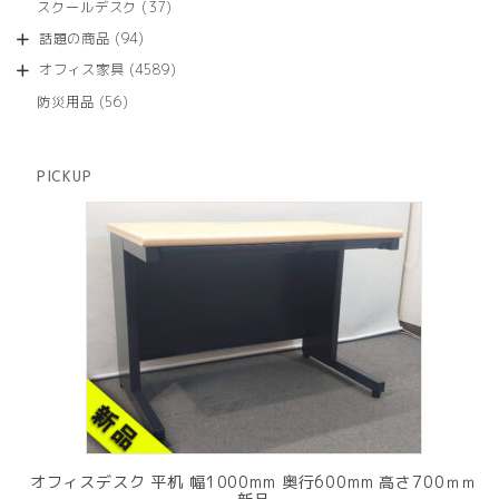
商
37
スクールデスク
37
の
品
個
商
94
話題の商品
94
の
品
個
商
4589
オフィス家具
4589
の
品
個
商
56
防災用品
56
の
品
個
商
の
品
商
PICKUP
品
オフィスデスク 平机 幅1000mm 奥行600mm 高さ700ｍｍ