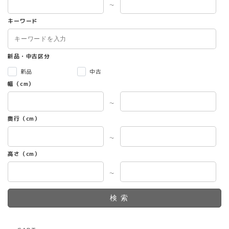
～
キーワード
新品・中古区分
新品
中古
幅（cm）
～
奥行（cm）
～
高さ（cm）
～
検索