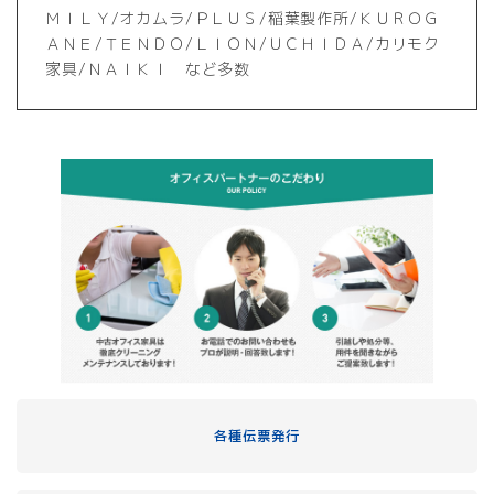
ＭＩＬＹ/オカムラ/ＰＬＵＳ/稲葉製作所/ＫＵＲＯＧ
ＡＮＥ/ＴＥＮＤＯ/ＬＩＯＮ/ＵＣＨＩＤＡ/カリモク
家具/ＮＡＩＫＩ など多数
各種伝票発行