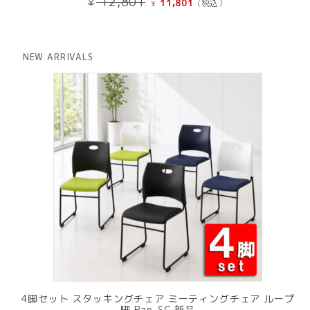
12,801
¥
11,801
(税込）
¥
の
在
価
の
格
価
は
格
NEW ARRIVALS
¥ 12,801
は
で
¥ 11,801
し
で
た。
す。
4脚セット スタッキングチェア ミーティングチェア ループ
脚 Rap-SC 新品