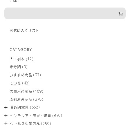
CART
お気に入りリスト
CATAGORY
12
人工樹木
12
個
9
未分類
9
の
個
商
37
おすすめ商品
37
の
品
個
商
48
その他
48
の
品
個
商
169
大量入荷商品
169
の
品
個
商
378
成約済み商品
378
の
品
個
商
668
目的別家具
668
の
品
個
商
879
インテリア・家具・雑貨
879
の
品
個
商
259
ウィルス対策商品
259
の
品
個