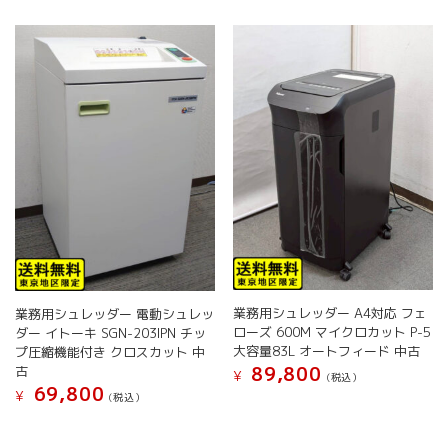
ジ
ジ
は
は
か
か
複
複
ら
ら
数
数
選
選
の
の
択
択
バ
バ
で
で
リ
リ
き
き
エ
エ
ま
ま
ー
ー
す
す
シ
シ
ョ
ョ
ン
ン
が
が
あ
あ
り
り
ま
ま
す。
す。
業務用シュレッダー A4対応 フェ
業務用シュレッダー 電動シュレッ
オ
オ
ローズ 600M マイクロカット P-5
ダー イトーキ SGN-203IPN チッ
プ
プ
大容量83L オートフィード 中古
プ圧縮機能付き クロスカット 中
シ
シ
89,800
古
¥
(税込）
ョ
ョ
69,800
¥
(税込）
こ
ン
ン
の
こ
は
は
商
の