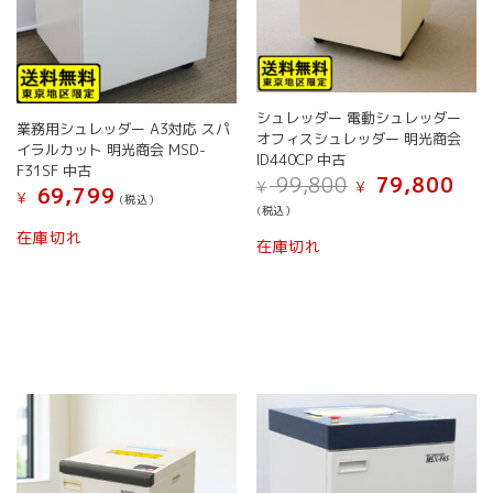
が
あ
り
ま
す。
オ
シュレッダー 電動シュレッダー
業務用シュレッダー A3対応 スパ
プ
オフィスシュレッダー 明光商会
イラルカット 明光商会 MSD-
シ
ID440CP 中古
F31SF 中古
元
現
ョ
99,800
79,800
¥
¥
69,799
¥
の
在
(税込）
ン
(税込）
価
の
は
在庫切れ
格
価
在庫切れ
商
は
格
品
¥ 99,800
は
ペ
で
¥ 79,
ー
し
で
ジ
た。
す。
か
ら
選
択
で
き
ま