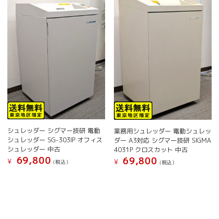
バ
バ
リ
リ
エ
エ
ー
ー
シ
シ
ョ
ョ
ン
ン
が
が
あ
あ
り
り
ま
ま
す。
す。
オ
オ
シュレッダー シグマー技研 電動
業務用シュレッダー 電動シュレッ
プ
プ
シュレッダー SG-303IP オフィス
ダー A3対応 シグマー技研 SIGMA
シ
シ
シュレッダー 中古
4031P クロスカット 中古
ョ
ョ
69,800
69,800
¥
¥
(税込）
(税込）
ン
ン
は
は
こ
こ
商
商
の
の
品
品
商
商
ペ
ペ
品
品
ー
ー
に
に