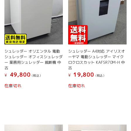
シュレッダー オリエンタル 電動
シュレッダー A4対応 アイリスオ
シュレッダー オフィスシュレッダ
ーヤマ 電動シュレッダー マイク
ー 業務用シュレッダー 裁断機 中
ロクロスカット KAFSR70M-H 中
古
古
49,800
19,800
¥
¥
(税込）
(税込）
こ
こ
在庫切れ
在庫切れ
の
の
商
商
品
品
に
に
は
は
複
複
数
数
の
の