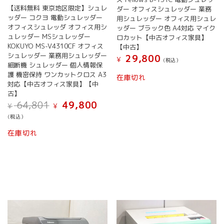
【送料無料 東京地区限定】シュレ
ダー オフィスシュレッダー 業務
ッダー コクヨ 電動シュレッダー
用シュレッダー オフィス用シュレ
オフィスシュレッダ オフィス用シ
ッダー ブラック色 A4対応 マイク
ュレッダー MSシュレッダー
ロカット【中古オフィス家具】
KOKUYO MS-V4310CF オフィス
【中古】
シュレッダー 業務用シュレッダー
29,800
¥
(税込）
細断機 シュレッダー 個人情報保
護 機密保持 ワンカットクロス A3
在庫切れ
対応【中古オフィス家具】【中
古】
元
現
64,801
49,800
¥
¥
の
在
(税込）
価
の
格
価
在庫切れ
は
格
¥ 64,801
は
で
¥ 49,800
し
で
た。
す。