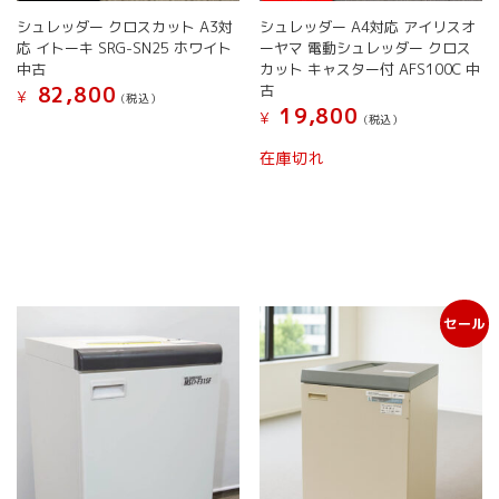
オ
オ
シュレッダー クロスカット A3対
シュレッダー A4対応 アイリスオ
プ
プ
応 イトーキ SRG-SN25 ホワイト
ーヤマ 電動シュレッダー クロス
シ
シ
中古
カット キャスター付 AFS100C 中
ョ
ョ
古
82,800
¥
(税込）
ン
ン
19,800
¥
(税込）
は
は
商
こ
商
在庫切れ
品
の
品
ペ
商
ペ
ー
品
ー
ジ
に
ジ
か
は
か
ら
複
ら
選
数
選
択
セール
の
択
で
バ
で
き
リ
き
ま
エ
ま
す
ー
す
シ
ョ
ン