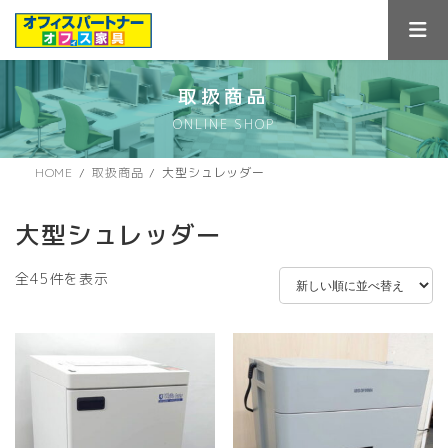
コ
ナ
ン
ビ
テ
ゲ
ン
ー
ツ
シ
取扱商品
へ
ョ
ONLINE SHOP
ス
ン
キ
に
ッ
移
HOME
取扱商品
大型シュレッダー
プ
動
大型シュレッダー
新
全45件を表示
し
い
順