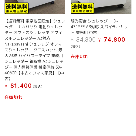
【送料無料 東京地区限定】シュレ
明光商会 シュレッダー ID-
ッダー ナカバヤシ 電動シュレッ
431SEF A3対応 スパイラルカッ
ダー オフィスシュレッダ オフィ
ト 業務用 中古
元
現
ス用シュレッダー A3対応
84,800
74,800
¥
¥
の
在
Nakabayashi シュレッダ オフィ
(税込）
価
の
スシュレッダー クロスカット 最
格
価
大23枚 ハイパワータイプ 業務用
在庫切れ
は
格
シュレッダー 細断機 A3シュレッ
¥ 84,800
は
ダー 個人情報保護 機密保持 SX-
で
¥ 74,
406CR【中古オフィス家具】【中
し
で
古】
た。
す。
81,400
¥
(税込）
在庫切れ