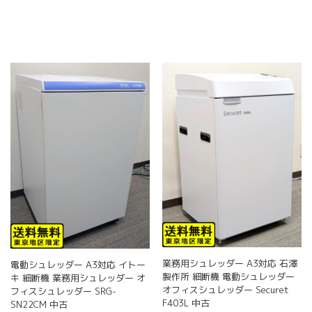
商
商
品
商
品
品
に
品
ペ
ペ
は
に
ー
ー
複
は
ジ
ジ
数
複
か
か
の
数
ら
ら
バ
の
選
選
リ
バ
択
択
エ
リ
で
で
ー
エ
き
き
シ
ー
ま
ま
ョ
シ
す
す
ン
ョ
が
ン
あ
が
り
あ
ま
り
す。
ま
オ
す。
業務用シュレッダー A3対応 石澤
電動シュレッダー A3対応 イトー
プ
オ
製作所 細断機 電動シュレッダー
キ 細断機 業務用シュレッダー オ
シ
プ
オフィスシュレッダー Securet
フィスシュレッダー SRG-
ョ
シ
F403L 中古
SN22CM 中古