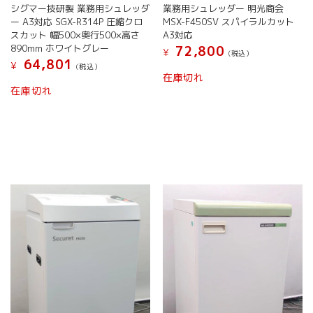
シグマー技研製 業務用シュレッダ
業務用シュレッダー 明光商会
ー A3対応 SGX-R314P 圧縮クロ
MSX-F450SV スパイラルカット
スカット 幅500×奥行500×高さ
A3対応
890mm ホワイトグレー
72,800
¥
(税込）
64,801
¥
(税込）
在庫切れ
在庫切れ