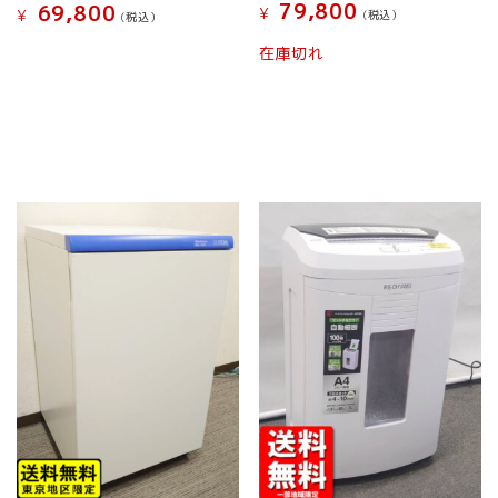
ン
ョ
79,800
69,800
¥
¥
(税込）
(税込）
は
ン
こ
こ
商
は
在庫切れ
の
の
品
商
商
商
ペ
品
品
品
ー
ペ
に
に
ジ
ー
は
は
か
ジ
複
複
ら
か
数
数
選
ら
の
の
択
選
バ
バ
で
択
リ
リ
き
で
エ
エ
ま
き
ー
ー
す
ま
シ
シ
す
ョ
ョ
ン
ン
が
が
あ
あ
り
り
ま
ま
す。
す。