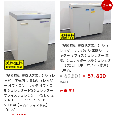
セール
【送料無料 東京地区限定】 シュ
レッダー ナカバヤシ 電動シュレ
ッダー オフィスシュレッダー 業
務用シュレッダー 大型シュレッダ
ー【美品】【中古オフィス家具】
【中古】
元
現
69,801
57,800
【送料無料 東京地区限定】シュレ
¥
¥
の
在
ッダー 明光商会 電動シュレッダ
(税込）
価
の
ー オフィスシュレッダ オフィス
格
価
在庫切れ
用シュレッダー MSシュレッダー
は
格
オフィスシュレッダー MS Digital
¥ 69,801
は
SHREDDER ID431CPS MEIKO
で
¥ 57,
SHOKAI【中古オフィス家具】
し
で
【中古】
た。
す。