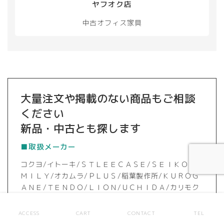
ヤフオク店
中古オフィス家具
大量注文や掲載のない商品もご相談
ください
新品・中古とも探します
■取扱メーカー
コクヨ/イトーキ/ＳＴＬＥＥＣＡＳＥ/ＳＥＩＫＯＦＡ
ＭＩＬＹ/オカムラ/ＰＬＵＳ/稲葉製作所/ＫＵＲＯＧ
ＡＮＥ/ＴＥＮＤＯ/ＬＩＯＮ/ＵＣＨＩＤＡ/カリモク
家具/ＮＡＩＫＩ など多数
ACCESS
CART
CONTACT
TEL