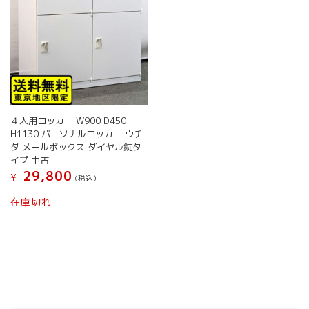
４人用ロッカー W900 D450
H1130 パーソナルロッカー ウチ
ダ メールボックス ダイヤル錠タ
イプ 中古
29,800
¥
(税込）
こ
在庫切れ
の
商
品
に
は
複
数
の