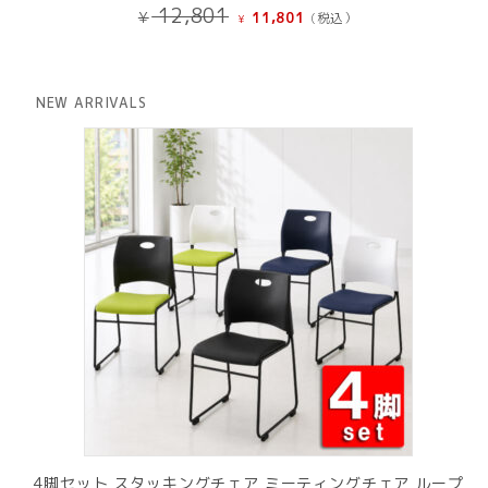
元
現
12,801
¥
11,801
(税込）
¥
の
在
価
の
格
価
は
格
NEW ARRIVALS
¥ 12,801
は
で
¥ 11,801
し
で
た。
す。
4脚セット スタッキングチェア ミーティングチェア ループ