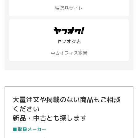
ジ
特選品サイト
か
ら
選
択
で
き
ヤフオク店
ま
す
中古オフィス家具
大量注文や掲載のない商品もご相談
ください
新品・中古とも探します
■取扱メーカー