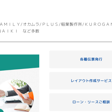
ＡＭＩＬＹ/オカムラ/ＰＬＵＳ/稲葉製作所/ＫＵＲＯＧＡ
ＮＡＩＫＩ など多数
各種伝票発行
レイアウト作成サービス
ローン・リースご相談