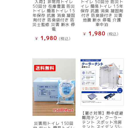
入荷】非常用トイレ
トイレ 50回分 防災ト
50回分 在庫豊富 防災
イレ 簡易トイレ 15年
トイレ 簡易トイレ 15
保存 抗菌 消臭 凝固剤
年保存 抗菌 消臭 凝固
付き 防臭袋付き 災害
剤付き 防臭袋付き 防
地震 断水 停電 介護
災士監修 災害 断水 停
車中泊
電
1,980
¥
(税込）
1,980
¥
(税込）
【暑さ対策】熱中症避
難用テント クーラー
テント スポット冷房
災害用トイレ 150回
テント スイデン SS-
分 セット 簡易トイレ