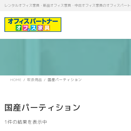
コ
ナ
レンタルオフィス家具・新品オフィス家具・中古オフィス家具のオフィスパート
ン
ビ
テ
ゲ
ン
ー
ツ
シ
へ
ョ
ス
ン
キ
に
ッ
移
プ
動
HOME
取扱商品
国産パーティション
国産パーティション
1件の結果を表示中