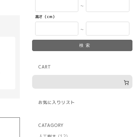
～
高さ（cm）
～
検索
CART
具
お気に入りリスト
CATAGORY
12
人工樹木
12