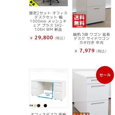
限定2セット オフィス
デスクセット 幅
1000mm メッシュチ
ェア プラス SH2-
106H WM 新品
脇机 3段 ワゴン 延長
29,800
¥
(税込）
デスク サイドワゴン
カギ付き 中古
7,979
¥
(税込）
セール
販
売
中
の
商
品
オフィスデスク 両袖