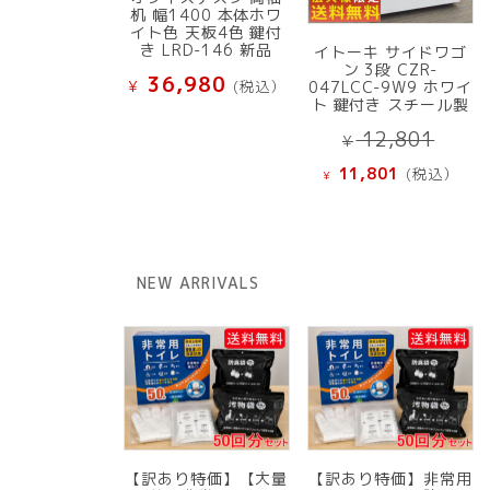
机 幅1400 本体ホワ
イト色 天板4色 鍵付
き LRD-146 新品
イトーキ サイドワゴ
ン 3段 CZR-
36,980
¥
(税込）
047LCC-9W9 ホワイ
ト 鍵付き スチール製
元
12,801
¥
の
現
11,801
(税込）
¥
価
在
格
の
は
価
¥ 12
格
NEW ARRIVALS
で
は
し
¥ 11,801
た。
で
す。
【訳あり特価】【大量
【訳あり特価】非常用