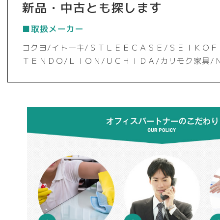
新品・中古とも探します
■取扱メーカー
コクヨ/イトーキ/ＳＴＬＥＥＣＡＳＥ/ＳＥＩＫＯＦ
ＴＥＮＤＯ/ＬＩＯＮ/ＵＣＨＩＤＡ/カリモク家具/