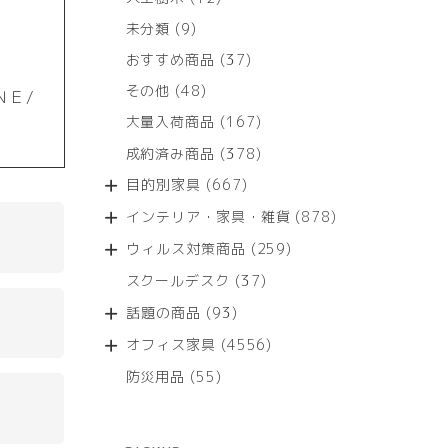
個
9
未分類
9
の
個
商
37
おすすめ商品
37
の
品
個
商
48
その他
48
ＮＥ/
の
品
個
商
167
大量入荷商品
167
の
品
個
商
378
成約済み商品
378
の
品
個
商
667
目的別家具
667
の
品
個
商
878
インテリア・家具・雑貨
878
の
品
個
商
259
ウィルス対策商品
259
の
品
個
商
37
スクールデスク
37
の
品
個
商
93
話題の商品
93
の
品
個
商
4556
オフィス家具
4556
の
品
個
商
55
防災用品
55
の
品
個
商
の
品
商