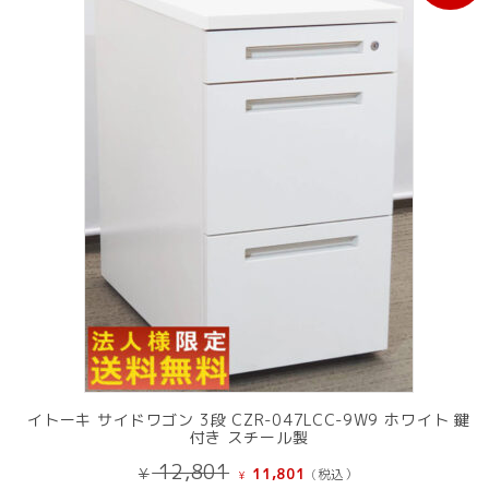
売
中
の
商
品
イトーキ サイドワゴン 3段 CZR-047LCC-9W9 ホワイト 鍵
付き スチール製
元
現
12,801
¥
11,801
(税込）
¥
の
在