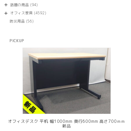
品
個
商
94
話題の商品
94
の
品
個
商
4592
オフィス家具
4592
の
品
個
商
56
防災用品
56
の
品
個
商
の
品
商
PICKUP
品
オフィスデスク 平机 幅1000mm 奥行600mm 高さ700ｍｍ
新品