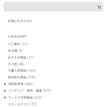
お気に入りリスト
CATAGORY
12
人工樹木
12
個
9
未分類
9
の
個
商
37
おすすめ商品
37
の
品
個
商
48
その他
48
の
品
個
商
169
大量入荷商品
169
の
品
個
商
378
成約済み商品
378
の
品
個
商
668
目的別家具
668
の
品
個
商
879
インテリア・家具・雑貨
879
の
品
個
商
259
ウィルス対策商品
259
の
品
個
商
37
スクールデスク
37
の