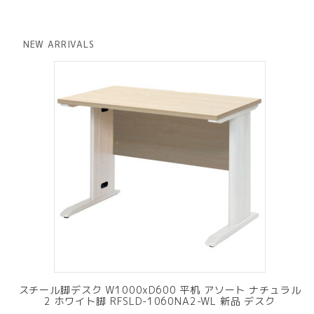
価
の
格
価
は
格
NEW ARRIVALS
¥ 12,801
は
で
¥ 11,801
し
で
た。
す。
スチール脚デスク W1000xD600 平机 アソート ナチュラル
2 ホワイト脚 RFSLD-1060NA2-WL 新品 デスク