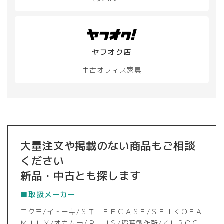
ヤフオク店
中古オフィス家具
大量注文や掲載のない商品もご相談
ください
新品・中古とも探します
■取扱メーカー
コクヨ/イトーキ/ＳＴＬＥＥＣＡＳＥ/ＳＥＩＫＯＦＡ
ＭＩＬＹ/オカムラ/ＰＬＵＳ/稲葉製作所/ＫＵＲＯＧ