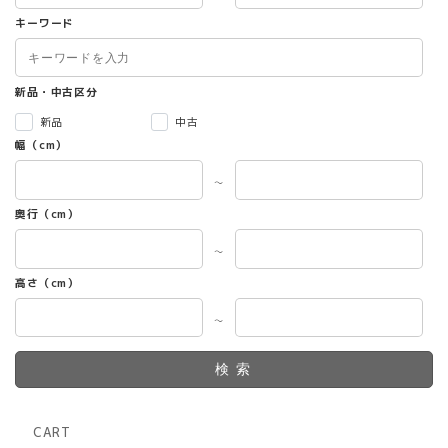
キーワード
新品・中古区分
新品
中古
幅（cm）
～
奥行（cm）
～
高さ（cm）
～
検索
CART