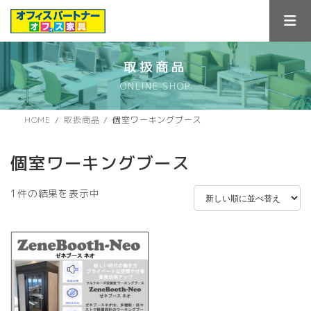
コ
ナ
ン
ビ
テ
ゲ
ン
ー
ツ
シ
取扱商品
へ
ョ
ONLINE SHOP
ス
ン
キ
に
ッ
移
HOME
取扱商品
個室ワーキングブース
プ
動
個室ワーキングブース
1件の結果を表示中