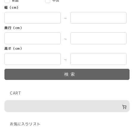
新品
中古
幅（cm）
～
奥行（cm）
～
高さ（cm）
～
検索
CART
お気に入りリスト