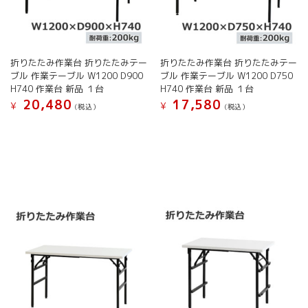
シ
ョ
き
ョ
ン
ま
ン
が
す
が
あ
折りたたみ作業台 折りたたみテー
折りたたみ作業台 折りたたみテー
あ
り
ブル 作業テーブル W1200 D900
ブル 作業テーブル W1200 D750
り
ま
H740 作業台 新品 １台
H740 作業台 新品 １台
ま
す。
20,480
17,580
す。
オ
¥
¥
(税込）
(税込）
オ
プ
こ
こ
プ
シ
の
の
シ
ョ
商
商
ョ
ン
品
品
ン
は
に
に
は
商
は
は
商
品
複
複
品
ペ
数
数
ペ
ー
の
の
ー
ジ
バ
バ
ジ
か
リ
リ
か
ら
エ
エ
ら
選
ー
ー
選
択
シ
シ