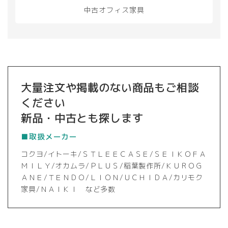
き
き
中古オフィス家具
ま
ま
す
す
大量注文や掲載のない商品もご相談
ください
新品・中古とも探します
■取扱メーカー
コクヨ/イトーキ/ＳＴＬＥＥＣＡＳＥ/ＳＥＩＫＯＦＡ
ＭＩＬＹ/オカムラ/ＰＬＵＳ/稲葉製作所/ＫＵＲＯＧ
ＡＮＥ/ＴＥＮＤＯ/ＬＩＯＮ/ＵＣＨＩＤＡ/カリモク
家具/ＮＡＩＫＩ など多数