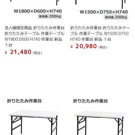
ョ
ま
ま
り
ン
す
す
ま
が
す。
あ
オ
り
法人様限定商品 折りたたみ作業台
折りたたみ作業台 折りたたみテー
プ
ま
折りたたみテーブル 作業テーブル
ブル 作業テーブル W1500 D750
シ
す。
W1800 D600 H740 作業台 新品
H740 作業台 新品 １台
ョ
オ
１台
20,980
¥
ン
(税込）
プ
21,480
¥
は
(税込）
こ
シ
商
こ
の
ョ
品
の
商
ン
ペ
商
品
は
ー
品
に
商
ジ
に
は
品
か
は
複
ペ
ら
複
数
ー
選
数
の
ジ
択
の
バ
か
で
バ
リ
ら
き
リ
エ
選
ま
エ
ー
択
す
ー
シ
で