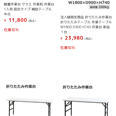
軽量作業台 サカエ 作業机 作業台
が
が
1人用 固定タイプ 補助テーブル
あ
あ
中古
り
り
法人様限定商品 折りたたみ作業台
11,800
¥
ま
ま
(税込）
折りたたみテーブル 作業テーブル
す。
す。
W1800 D900 H740 作業台 新品
こ
在庫切れ
オ
オ
１台
の
プ
プ
23,980
商
¥
(税込）
シ
シ
品
こ
ョ
ョ
在庫切れ
に
の
ン
ン
は
商
は
は
複
品
商
商
数
に
品
品
の
は
ペ
ペ
バ
複
ー
ー
リ
数
ジ
ジ
エ
の
か
か
ー
バ
ら
ら
シ
リ
選
選
ョ
エ
択
択
ン
ー
で
で
が
シ
き
き
あ