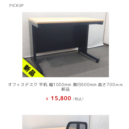
商
PICKUP
品
オフィスデスク 平机 幅1000mm 奥行600mm 高さ700ｍｍ
新品
15,800
¥
(税込）