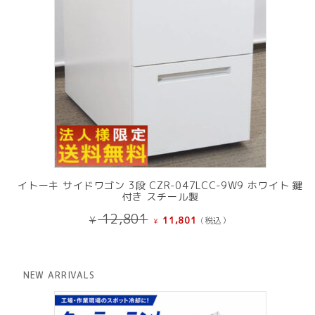
イトーキ サイドワゴン 3段 CZR-047LCC-9W9 ホワイト 鍵
付き スチール製
元
現
12,801
¥
11,801
(税込）
¥
の
在
価
の
格
価
は
格
NEW ARRIVALS
¥ 12,801
は
で
¥ 11,801
し
で