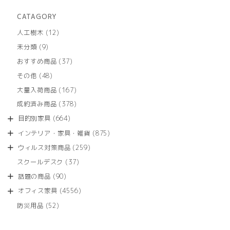
CATAGORY
12
人工樹木
12
個
9
未分類
9
の
個
商
37
おすすめ商品
37
の
品
個
商
48
その他
48
の
品
個
商
167
大量入荷商品
167
の
品
個
商
378
成約済み商品
378
の
品
個
商
664
目的別家具
664
の
品
個
商
875
インテリア・家具・雑貨
875
の
品
個
商
259
ウィルス対策商品
259
の
品
個
商
37
スクールデスク
37
の
品
個
商
90
話題の商品
90
の
品
個
商
4556
オフィス家具
4556
の
品
個
商
52
防災用品
52
の
品
個
商
の
品