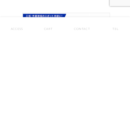
ACCESS
CART
CONTACT
TEL
【暑さ対策】熱中症避難用テント クーラーテント スポット
冷房テント スイデン SS-TNT-1818T-C