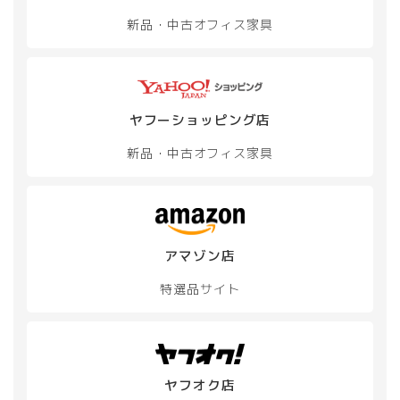
で
で
ン
ン
き
き
新品・中古
オフィス家具
が
が
ま
ま
あ
あ
す
す
り
り
ま
ま
す。
す。
オ
オ
ヤフーショッピング店
プ
プ
新品・中古
オフィス家具
シ
シ
ョ
ョ
ン
ン
は
は
商
商
品
品
アマゾン店
ペ
ペ
ー
ー
特選品サイト
ジ
ジ
か
か
ら
ら
選
選
択
択
ヤフオク店
で
で