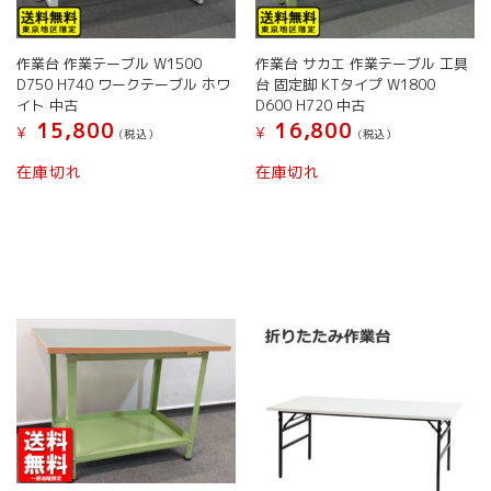
作業台 作業テーブル W1500
作業台 サカエ 作業テーブル 工具
D750 H740 ワークテーブル ホワ
台 固定脚 KTタイプ W1800
イト 中古
D600 H720 中古
15,800
16,800
¥
¥
(税込）
(税込）
こ
こ
在庫切れ
在庫切れ
の
の
商
商
品
品
に
に
は
は
複
複
数
数
の
の
バ
バ
リ
リ
エ
エ
ー
ー
シ
シ
ョ
ョ
ン
ン