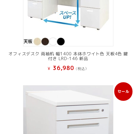
オフィスデスク 両袖机 幅1400 本体ホワイト色 天板4色 鍵
付き LRD-146 新品
36,980
¥
(税込）
セール
販
売
中
の
商
品