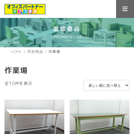
コ
ナ
ン
ビ
テ
ゲ
ン
ー
ツ
シ
取扱商品
へ
ョ
ONLINE SHOP
ス
ン
キ
に
ッ
移
HOME
取扱商品
作業場
プ
動
作業場
新
全10件を表示
し
い
順