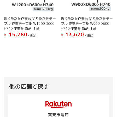
択
で
ョ
ョ
で
き
ン
ン
き
ま
が
が
ま
す
折りたたみ作業台 折りたたみテー
折りたたみ作業台 折りたたみテー
あ
あ
す
ブル 作業テーブル W1200 D600
ブル 作業テーブル W900 D600
り
り
H740 作業台 新品 １台
H740 作業台 新品 １台
ま
ま
15,280
13,620
す。
す。
¥
¥
(税込）
(税込）
オ
オ
こ
こ
プ
プ
の
の
シ
シ
商
商
ョ
ョ
品
品
ン
ン
に
に
は
は
は
は
商
商
複
複
品
品
数
数
ペ
ペ
の
の
他の店舗で探す
ー
ー
バ
バ
ジ
ジ
リ
リ
か
か
エ
エ
ら
ら
ー
ー
選
選
シ
シ
択
択
楽天市場店
ョ
ョ