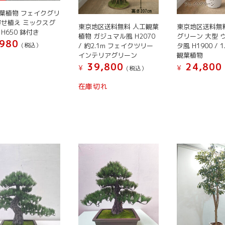
ョ
ン
き
き
ン
葉植物 フェイクグリ
が
ま
ま
寄せ植え ミックスグ
が
東京地区送料無料 人工観葉
東京地区送料無
あ
す
す
H650 鉢付き
あ
植物 ガジュマル風 H2070
グリーン 大型 
り
980
/ 約2.1m フェイクツリー
タ風 H1900 / 
(税込）
り
ま
インテリアグリーン
観葉植物
ま
す。
39,800
24,800
¥
¥
(税込）
す。
オ
こ
こ
オ
プ
在庫切れ
の
の
プ
シ
商
商
シ
ョ
品
品
ョ
ン
に
に
ン
は
は
は
は
商
複
複
商
品
数
数
品
ペ
の
の
ペ
ー
バ
バ
ー
ジ
リ
リ
ジ
か
エ
エ
か
ら
ー
ー
ら
選