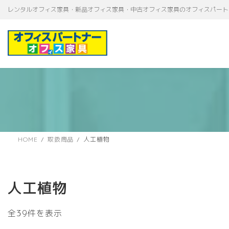
コ
ナ
レンタルオフィス家具・新品オフィス家具・中古オフィス家具のオフィスパート
ン
ビ
テ
ゲ
ン
ー
ツ
シ
へ
ョ
ス
ン
キ
に
ッ
移
プ
動
HOME
取扱商品
人工植物
人工植物
新
全39件を表示
し