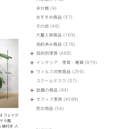
個
9
未分類
9
の
個
商
37
おすすめ商品
37
の
品
個
商
48
その他
48
の
品
個
商
169
大量入荷商品
169
の
品
個
商
378
成約済み商品
378
の
品
個
商
668
目的別家具
668
の
品
個
商
879
インテリア・家具・雑貨
879
の
品
個
商
259
ウィルス対策商品
259
の
品
個
商
37
スクールデスク
37
の
品
個
商
94
話題の商品
94
の
品
個
商
4589
オフィス家具
4589
の
品
個
商
56
防災用品
56
の
品
個
料 フェイク
商
の
ステラ風
品
商
6m 鉢付き 人