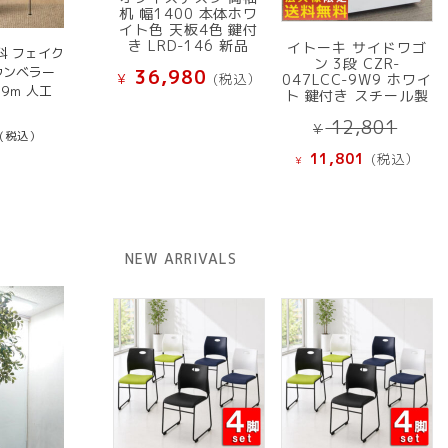
机 幅1400 本体ホワ
イト色 天板4色 鍵付
き LRD-146 新品
イトーキ サイドワゴ
料 フェイク
ン 3段 CZR-
ウンベラー
36,980
¥
(税込）
047LCC-9W9 ホワイ
1.9ｍ 人工
ト 鍵付き スチール製
元
12,801
¥
(税込）
の
現
11,801
(税込）
¥
価
在
格
の
は
価
¥ 12
格
NEW ARRIVALS
で
は
し
¥ 11,801
た。
で
す。