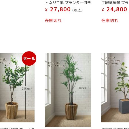
トネリコ風 プランター付き
工観葉植物 プ
す。
す。
す。
27,800
24,800
オ
オ
オ
¥
¥
(税込）
プ
プ
プ
こ
こ
在庫切れ
在庫切れ
シ
シ
シ
の
の
ョ
ョ
ョ
商
商
ン
ン
ン
品
品
は
は
は
に
に
商
商
商
は
は
品
品
品
複
複
セール
ペ
ペ
ペ
数
数
ー
ー
ー
の
の
ジ
ジ
ジ
バ
バ
か
か
か
リ
リ
ら
ら
ら
エ
エ
選
選
選
ー
ー
択
択
択
シ
シ
で
で
で
ョ
ョ
き
き
き
ン
ン
ま
ま
ま
が
が