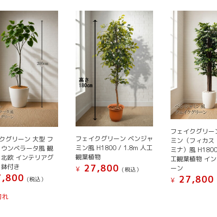
フェイクグリー
フェイクグリーン ベンジャ
クグリーン 大型 フ
ミン（フィカス
ミン風 H1800 / 1.8m 人工
 ウンベラータ風 観
ミナ）風 H1800 
観葉植物
 北欧 インテリアグ
工観葉植物 イ
 鉢付き
27,800
ーン
¥
(税込）
,800
27,800
(税込）
¥
こ
こ
こ
の
切れ
の
の
商
商
商
品