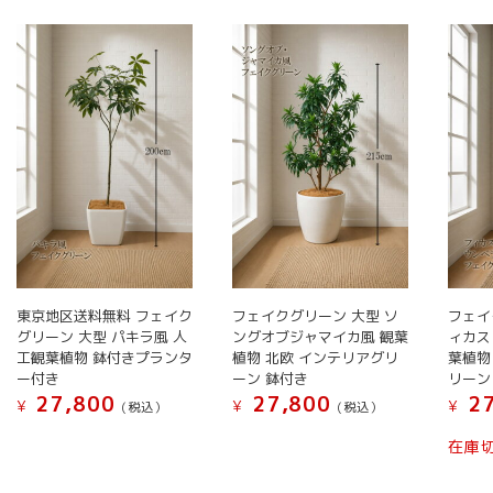
い
順
東京地区送料無料 フェイク
フェイ
フェイクグリーン 大型 ソ
グリーン 大型 パキラ風 人
ィカス
ングオブジャマイカ風 観葉
工観葉植物 鉢付きプランタ
葉植物
植物 北欧 インテリアグリ
ー付き
リーン
ーン 鉢付き
27,800
27
27,800
¥
¥
¥
(税込）
(税込）
こ
こ
在庫
の
の
商
商