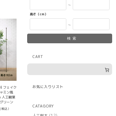
～
高さ（cm）
～
検索
CART
お気に入りリスト
料 フェイク
ジャミン風
6m 人工観葉
アグリーン
CATAGORY
(税込）
12
人工樹木
12