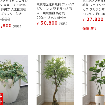
す
す
す
区送料無料 フェイク
東京地区送料無
あ
あ
東京地区送料無料 フェイク
ン 大型 ゴムの木風
植物 フェイクツ
り
り
グリーン 大型 ドラセナ風
80 鉢付き 人工観葉植
カス アルテシマ
ま
ま
人工観葉植物 高さ約
製プランター付き
H1260 / 約1.
す。
す。
200cm リアル 鉢付き
元
,800
27,800
¥
30,800
オ
オ
の
¥
(税込）
現
,800
こ
(税込）
価
プ
プ
在庫切れ
在
こ
の
格
シ
シ
の
の
商
は
価
ョ
ョ
商
¥ 30,800
品
格
ン
ン
品
で
に
は
は
は
し
に
¥ 27,800
は
商
商
た。
は
で
複
品
品
す。
複
数
ペ
ペ
数
の
ー
ー
の
バ
ジ
ジ
バ
リ
か
か
リ
エ
ら
ら
エ
ー
選
選
ー
シ
択
択
シ
ョ
で
で