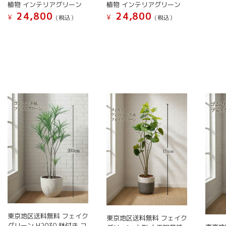
ま
植物 インテリアグリーン
植物 インテリアグリーン
す。
こ
す。
24,800
24,800
オ
¥
¥
(税込）
(税込）
の
オ
プ
こ
こ
商
プ
シ
の
の
品
シ
ョ
商
商
に
ョ
ン
品
品
は
ン
は
に
に
複
は
商
は
は
数
商
品
複
複
の
品
ペ
数
数
バ
ペ
ー
の
の
リ
ー
ジ
バ
バ
エ
ジ
か
リ
リ
ー
か
ら
エ
エ
シ
ら
選
ー
ー
ョ
選
択
シ
シ
ン
択
で
ョ
ョ
が
で
き
ン
ン
あ
き
ま
東京地区送料無料 フェイク
が
が
り
東京地区送料無料 フェイク
ま
グリーン H2030 鉢付き コ