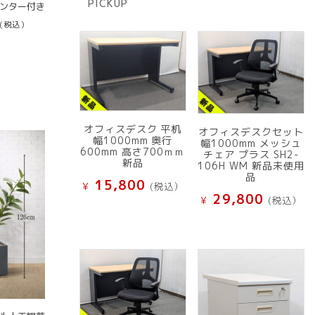
PICKUP
品
ランター付き
(税込）
オフィスデスク 平机
オフィスデスクセット
幅1000mm 奥行
幅1000mm メッシュ
600mm 高さ700ｍｍ
チェア プラス SH2-
新品
106H WM 新品未使用
品
15,800
¥
(税込）
29,800
¥
(税込）