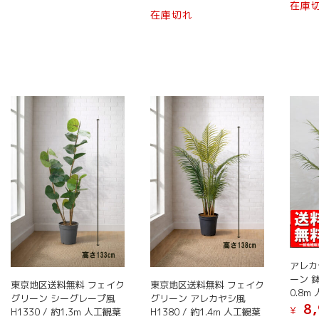
プ
プ
在庫
こ
在庫切れ
の
シ
シ
の
商
ョ
ョ
商
品
ン
ン
品
に
は
は
に
は
商
商
は
複
品
品
複
数
ペ
ペ
数
の
ー
ー
の
バ
ジ
ジ
バ
リ
か
か
リ
エ
ら
ら
エ
ー
選
選
ー
シ
択
択
シ
ョ
で
で
ョ
ン
き
き
ン
が
アレカ
ま
ま
が
あ
ーン 鉢
す
す
東京地区送料無料 フェイク
東京地区送料無料 フェイク
あ
0.8
り
グリーン シーグレープ風
グリーン アレカヤシ風
り
8,
ま
¥
H1330 / 約1.3m 人工観葉
H1380 / 約1.4m 人工観葉