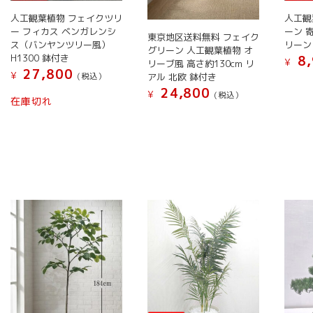
ン
が
ョ
き
き
す
人工観葉植物 フェイクツリ
人工観
が
あ
ン
ま
ま
ー フィカス ベンガレンシ
ーン 
東京地区送料無料 フェイク
あ
り
が
す
す
ス（バンヤンツリー風）
リーン 
グリーン 人工観葉植物 オ
り
ま
あ
H1300 鉢付き
8,
¥
リーブ風 高さ約130cm リ
ま
す。
27,800
り
¥
アル 北欧 鉢付き
(税込）
こ
す。
オ
ま
24,800
¥
こ
(税込）
の
在庫切れ
オ
プ
す。
の
こ
商
プ
シ
オ
商
の
品
シ
ョ
プ
品
商
に
ョ
ン
シ
に
品
は
ン
は
ョ
は
に
複
は
商
ン
複
は
数
商
品
は
数
複
の
品
ペ
商
の
数
バ
ペ
ー
品
バ
の
リ
ー
ジ
ペ
リ
バ
エ
ジ
か
ー
エ
リ
ー
か
ら
ジ
ー
エ
シ
ら
選
か
シ
ー
ョ
選