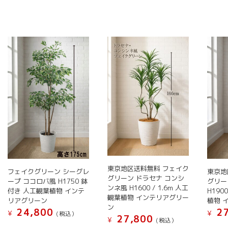
品
品
に
に
は
は
複
複
数
数
の
の
バ
バ
リ
リ
エ
エ
ー
ー
シ
シ
ョ
ョ
ン
ン
が
が
東京地区送料無料 フェイク
フェイクグリーン シーグレ
東京地
あ
あ
グリーン ドラセナ コンシ
ープ ココロバ風 H1750 鉢
グリー
り
り
ンネ風 H1600 / 1.6m 人工
付き 人工観葉植物 インテ
H190
ま
ま
観葉植物 インテリアグリー
リアグリーン
植物 
ン
す。
す。
24,800
27
¥
¥
(税込）
27,800
オ
オ
¥
(税込）
こ