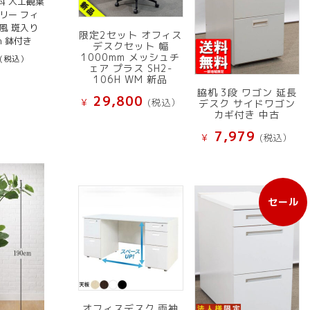
料 人工観葉
リー フィ
風 斑入り
限定2セット オフィス
3m 鉢付き
デスクセット 幅
1000mm メッシュチ
(税込）
ェア プラス SH2-
106H WM 新品
脇机 3段 ワゴン 延長
29,800
¥
(税込）
デスク サイドワゴン
カギ付き 中古
7,979
¥
(税込）
セール
販
売
中
の
商
品
オフィスデスク 両袖