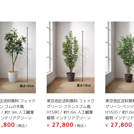
品
品
に
に
に
は
は
は
複
複
複
数
数
数
の
の
の
バ
バ
バ
リ
リ
リ
エ
エ
エ
ー
ー
ー
シ
シ
シ
ョ
ョ
ョ
ン
ン
ン
が
が
が
あ
区送料無料 フェイク
東京地区送料無料 フェイク
東京地区送料無
あ
あ
り
ン ゴムの木風
グリーン フランスゴム風
グリーン ベン
り
り
ま
0 / 約1.9m 人工観葉
H1580 / 約1.6m 人工観葉
H1620 / 約1.
ま
ま
す。
インテリアグリーン
植物 インテリアグリーン
植物 インテリ
す。
す。
オ
,800
27,800
27,800
¥
¥
(税込）
(税込）
オ
オ
プ
こ
こ
こ