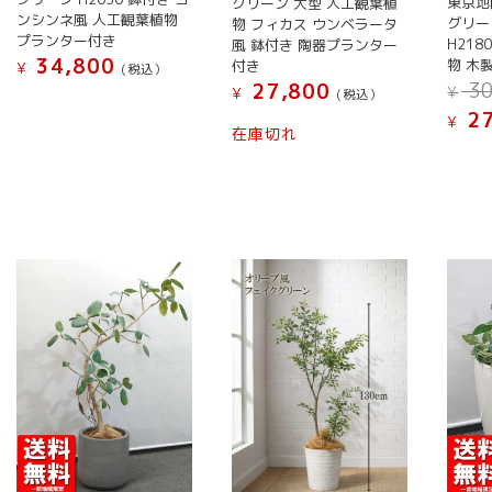
す
東京地
グリーン 大型 人工観葉植
あ
あ
ま
す
ンシンネ風 人工観葉植物
グリー
物 フィカス ウンベラータ
り
り
す。
プランター付き
H21
風 鉢付き 陶器プランター
ま
ま
オ
34,800
物 木
付き
¥
(税込）
す。
す。
プ
30
27,800
¥
¥
(税込）
こ
オ
オ
シ
27
¥
こ
の
プ
プ
ョ
在庫切れ
の
商
こ
シ
シ
ン
商
品
の
ョ
ョ
は
品
に
商
ン
ン
商
に
は
品
は
は
品
は
複
に
商
商
ペ
複
数
は
品
品
ー
数
の
複
ペ
ペ
ジ
の
バ
数
ー
ー
か
バ
リ
の
ジ
ジ
ら
リ
エ
バ
か
か
選
エ
ー
リ
ら
ら
択
ー
シ
エ
選
選
で
シ
ョ
ー
択
択
き
ョ
ン
シ
で
で
ま