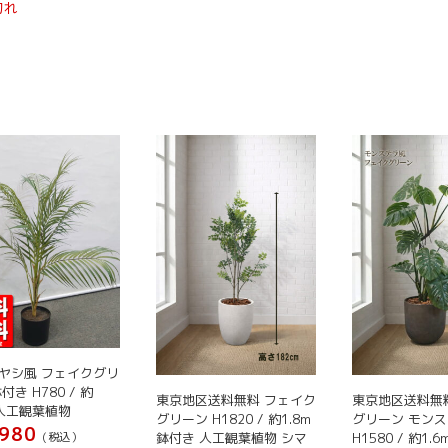
プ
切れ
プ
シ
の
の
の
シ
シ
ョ
商
商
商
ョ
ョ
ン
品
品
品
ン
ン
は
に
に
に
は
は
商
は
は
は
商
商
品
複
複
複
品
品
ペ
数
数
数
ペ
ペ
ー
の
の
の
ー
ー
ジ
バ
バ
バ
ジ
ジ
か
リ
リ
リ
か
か
ら
エ
エ
エ
ら
ら
選
ー
ー
ー
選
選
択
シ
シ
シ
択
択
で
ョ
ョ
ョ
で
で
き
ン
ン
ン
き
き
ま
が
が
が
ヤシ風 フェイクグリ
ま
ま
す
あ
あ
あ
付き H780 / 約
す
す
東京地区送料無料 フェイク
東京地区送料無
m 人工観葉植物
り
り
り
グリーン H1820 / 約1.8m
グリーン モン
980
ま
ま
ま
鉢付き 人工観葉植物 シマ
H1580 / 約1.
(税込）