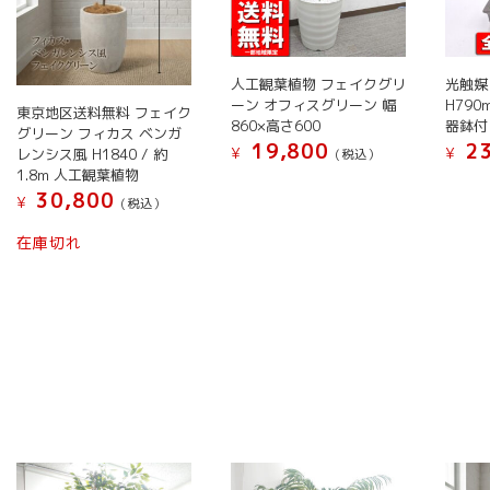
択
ら
ョ
シ
ン
択
で
選
ン
ョ
が
で
き
択
が
ン
あ
き
ま
で
人工観葉植物 フェイクグリ
光触媒
あ
が
り
ま
す
き
ーン オフィスグリーン 幅
H79
り
東京地区送料無料 フェイク
あ
ま
す
860×高さ600
器鉢付
ま
グリーン フィカス ベンガ
ま
り
す。
19,800
23
す
¥
¥
レンシス風 H1840 / 約
(税込）
す。
ま
オ
1.8m 人工観葉植物
こ
オ
す。
プ
30,800
¥
(税込）
の
プ
オ
シ
こ
商
シ
プ
ョ
在庫切れ
の
品
ョ
シ
ン
商
に
ン
ョ
は
品
は
は
ン
商
に
複
商
は
品
は
数
品
商
ペ
複
の
ペ
品
ー
数
バ
ー
ペ
ジ
の
リ
ジ
ー
か
バ
エ
か
ジ
ら
リ
ー