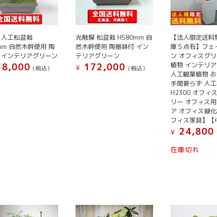
シ
シ
選
択
ョ
ョ
択
で
ン
ン
で
き
 人工松盆栽
光触媒 松盆栽 H580mm 自
【法人限定送料
が
が
き
ま
0mm 自然木幹使用 陶
然木幹使用 陶器鉢付 イン
庫５点有】フェ
あ
あ
ま
す
 インテリアグリーン
テリアグリーン
ン オフィスグリ
り
り
す
植物 インテリ
8,000
172,000
¥
(税込）
(税込）
ま
ま
人工観葉植物 
手間要らず 人
す。
す。
H2300 オフィ
オ
オ
リー オフィス用
プ
プ
ア オフィス緑化
シ
シ
フィス家具】【
ョ
ョ
24,800
¥
ン
ン
在庫切れ
は
は
商
商
品
品
ペ
ペ
ー
ー
ジ
ジ