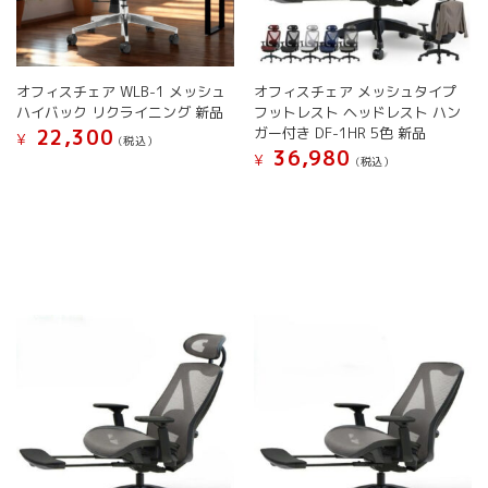
シ
シ
択
で
ョ
ョ
で
き
ン
ン
き
ま
が
が
ま
す
オフィスチェア WLB-1 メッシュ
オフィスチェア メッシュタイプ
あ
あ
す
ハイバック リクライニング 新品
フットレスト ヘッドレスト ハン
り
り
ガー付き DF-1HR 5色 新品
22,300
ま
ま
¥
(税込）
36,980
す。
す。
¥
(税込）
こ
オ
オ
こ
の
プ
プ
の
商
シ
シ
商
品
ョ
ョ
品
に
ン
ン
に
は
は
は
は
複
商
商
複
数
品
品
数
の
ペ
ペ
の
バ
ー
ー
バ
リ
ジ
ジ
リ
エ
か
か
エ
ー
ら
ら
ー
シ
選
選
シ
ョ
択
択