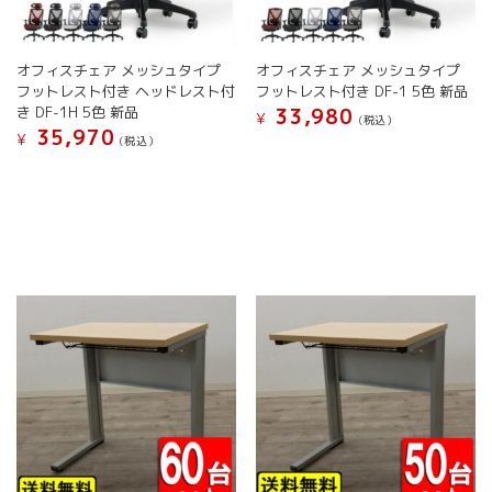
ョ
ン
で
で
ン
が
き
き
が
あ
ま
ま
オフィスチェア メッシュタイプ
オフィスチェア メッシュタイプ
あ
り
す
す
フットレスト付き ヘッドレスト付
フットレスト付き DF-1 5色 新品
り
ま
き DF-1H 5色 新品
33,980
ま
す。
¥
(税込）
35,970
す。
オ
¥
(税込）
こ
オ
プ
こ
の
プ
シ
の
商
シ
ョ
商
品
ョ
ン
品
に
ン
は
に
は
は
商
は
複
商
品
複
数
品
ペ
数
の
ペ
ー
の
バ
ー
ジ
バ
リ
ジ
か
リ
エ
か
ら
エ
ー
ら
選
ー
シ
選
択
シ
ョ
択
で
ョ
ン
で
き