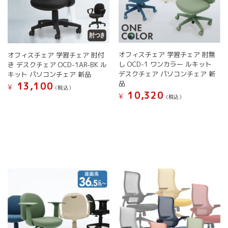
オフィスチェア 学習チェア 肘無
オフィスチェア 学習チェア 肘付
し OCD-1 ワンカラー ルキット
き デスクチェア OCD-1AR-BK ル
デスクチェア パソコンチェア 新
キット パソコンチェア 新品
品
13,100
¥
(税込）
10,320
¥
(税込）
こ
こ
の
の
商
商
品
品
に
に
は
は
複
複
数
数
の
の
バ
バ
リ
リ
エ
エ
ー