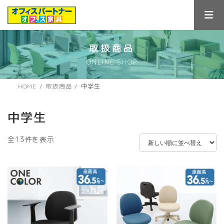
コ
ナ
ン
ビ
テ
ゲ
ン
ー
ツ
シ
取扱商品
へ
ョ
ONLINE SHOP
ス
ン
キ
に
ッ
移
HOME
取扱商品
中学生
プ
動
中学生
新
全13件を表示
し
い
順