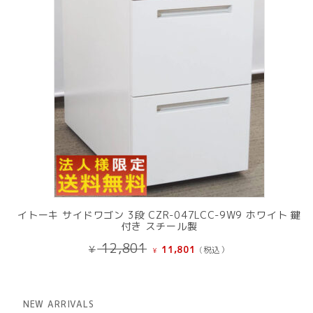
イトーキ サイドワゴン 3段 CZR-047LCC-9W9 ホワイト 鍵
付き スチール製
元
現
12,801
¥
11,801
(税込）
¥
の
在
価
の
格
価
は
格
NEW ARRIVALS