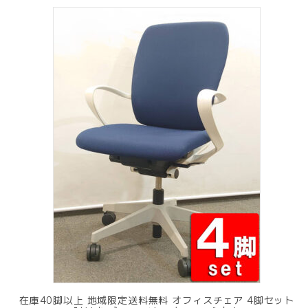
¥ 12,801
は
で
¥ 11,801
し
で
た。
す。
在庫40脚以上 地域限定送料無料 オフィスチェア 4脚セット