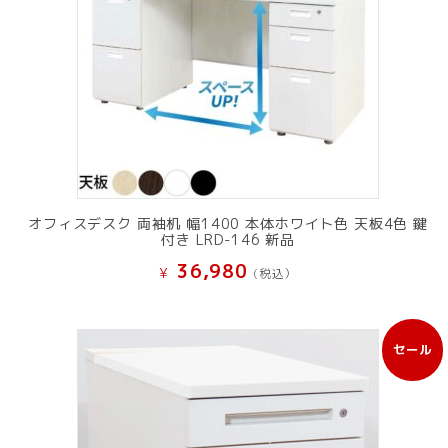
オフィスデスク 両袖机 幅1400 本体ホワイト色 天板4色 鍵
付き LRD-146 新品
36,980
¥
(税込）
セール
販
売
中
の
商
品