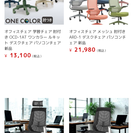
ー
シ
シ
ョ
ョ
ン
ン
が
が
あ
オフィスチェア 学習チェア 肘付
オフィスチェア メッシュ 肘付き
あ
り
き OCD-1AT ワンカラー ルキッ
ARD-1 デスクチェア パソコンチ
り
ま
ト デスクチェア パソコンチェア
ェア 新品
ま
す。
新品
21,980
す。
¥
オ
(税込）
13,100
オ
¥
プ
(税込）
こ
プ
シ
こ
の
シ
ョ
の
商
ョ
ン
商
品
ン
は
品
に
は
商
に
は
商
品
は
複
品
ペ
複
数
ペ
ー
数
の
ー
ジ
の
バ
ジ
か
バ
リ
か
ら
リ
エ
ら
選
エ
ー
選