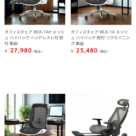
択
ー
シ
択
で
シ
ョ
で
き
ョ
ン
き
ま
ン
が
ま
す
が
あ
す
オフィスチェア WLB-1AH メッシ
オフィスチェア WLB-1A メッシ
あ
り
ュ ハイバック ヘッドレスト付 肘
ュ ハイバック 肘付 リクライニン
り
ま
付 新品
グ 新品
ま
す。
27,980
25,480
す。
オ
¥
¥
(税込）
(税込）
オ
プ
こ
こ
プ
シ
の
の
シ
ョ
商
商
ョ
ン
品
品
ン
は
に
に
は
商
は
は
商
品
複
複
品
ペ
数
数
ペ
ー
の
の
ー
ジ
バ
バ
ジ
か
リ
リ
か
ら
エ
エ
ら
選
ー
ー
選
択