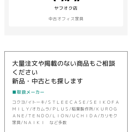
ヤフオク店
中古オフィス家具
大量注文や掲載のない商品もご相談
ください
新品・中古とも探します
■取扱メーカー
コクヨ/イトーキ/ＳＴＬＥＥＣＡＳＥ/ＳＥＩＫＯＦＡ
ＭＩＬＹ/オカムラ/ＰＬＵＳ/稲葉製作所/ＫＵＲＯＧ
ＡＮＥ/ＴＥＮＤＯ/ＬＩＯＮ/ＵＣＨＩＤＡ/カリモク
家具/ＮＡＩＫＩ など多数