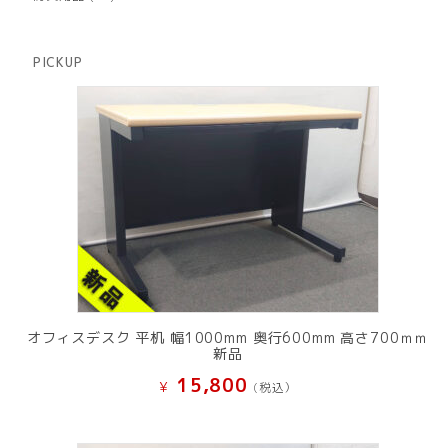
の
品
個
商
の
品
商
PICKUP
品
オフィスデスク 平机 幅1000mm 奥行600mm 高さ700ｍｍ
新品
15,800
¥
(税込）