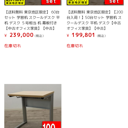
ン
が
き
ま
が
あ
ま
す
【送料無料 東京地区限定】 60台
【送料無料 東京地区限定】【200
あ
り
す
セット 学習机 スクールデスク 平
台入荷！】50台セット 学習机 ス
り
ま
机 デスク ５号相当 机 幕板付き
クールデスク 平机 デスク【中古
ま
す。
【中古オフィス家具】【中古】
オフィス家具】【中古】
す。
オ
239,000
199,801
¥
¥
オ
プ
(税込）
(税込）
プ
シ
在庫切れ
在庫切れ
シ
ョ
ョ
ン
ン
は
は
商
商
品
品
ペ
ペ
ー
ー
ジ
ジ
か
か
ら
ら
選
選
択
択
で
で
き
き
ま