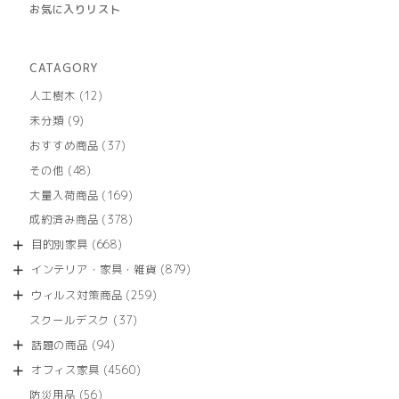
お気に入りリスト
CATAGORY
12
人工樹木
12
個
9
未分類
9
の
個
商
37
おすすめ商品
37
の
品
個
商
48
その他
48
の
品
個
商
169
大量入荷商品
169
の
品
個
商
378
成約済み商品
378
の
品
個
商
668
目的別家具
668
の
品
個
商
879
インテリア・家具・雑貨
879
の
品
個
商
259
ウィルス対策商品
259
の
品
個
商
37
スクールデスク
37
の
品
個
商
94
話題の商品
94
の
品
個
商
4560
オフィス家具
4560
の
品
個
商
56
防災用品
56