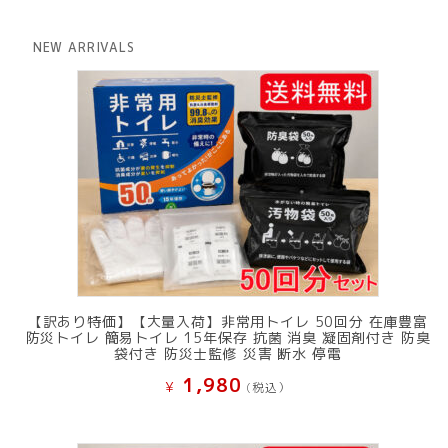
価
の
格
価
は
格
NEW ARRIVALS
¥ 12,801
は
で
¥ 11,801
し
で
た。
す。
【訳あり特価】【大量入荷】非常用トイレ 50回分 在庫豊富
防災トイレ 簡易トイレ 15年保存 抗菌 消臭 凝固剤付き 防臭
袋付き 防災士監修 災害 断水 停電
1,980
¥
(税込）