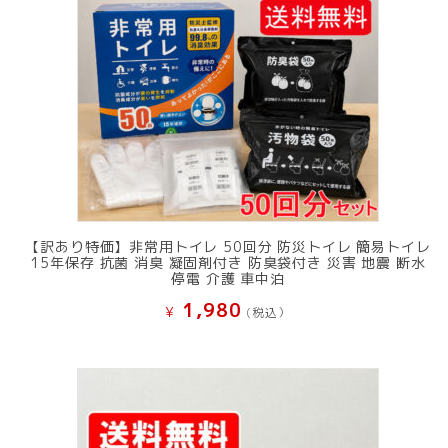
【訳あり特価】非常用トイレ 50回分 防災トイレ 簡易トイレ
15年保存 抗菌 消臭 凝固剤付き 防臭袋付き 災害 地震 断水
停電 介護 車中泊
1,980
¥
(税込）