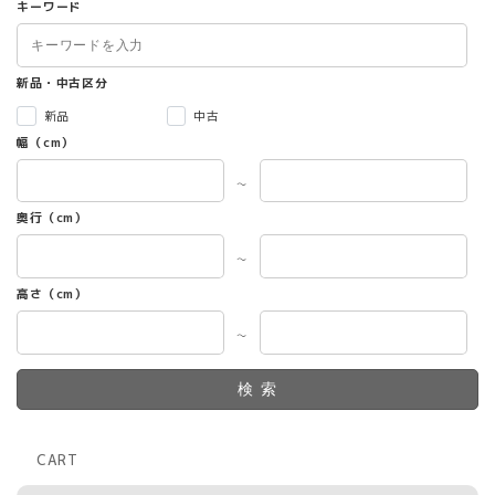
キーワード
新品・中古区分
新品
中古
幅（cm）
～
奥行（cm）
～
高さ（cm）
～
検索
CART