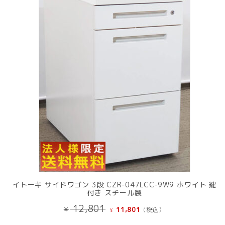
中
の
商
品
イトーキ サイドワゴン 3段 CZR-047LCC-9W9 ホワイト 鍵
付き スチール製
元
現
12,801
¥
11,801
(税込）
¥
の
在