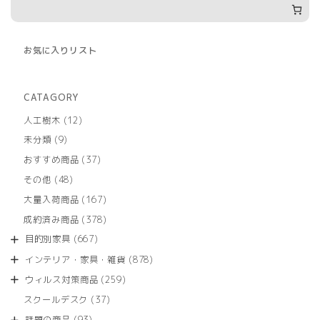
お気に入りリスト
CATAGORY
12
人工樹木
12
個
9
未分類
9
の
個
商
37
おすすめ商品
37
の
品
個
商
48
その他
48
の
品
個
商
167
大量入荷商品
167
の
品
個
商
378
成約済み商品
378
の
品
個
商
667
目的別家具
667
の
品
個
商
878
インテリア・家具・雑貨
878
の
品
個
商
259
ウィルス対策商品
259
の
品
個
商
37
スクールデスク
37
の
品
個
商
93
話題の商品
93