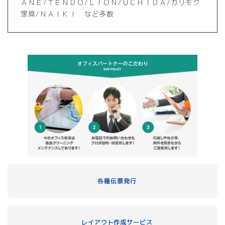
ＡＮＥ/ＴＥＮＤＯ/ＬＩＯＮ/ＵＣＨＩＤＡ/カリモク
家具/ＮＡＩＫＩ など多数
各種伝票発行
レイアウト作成サービス