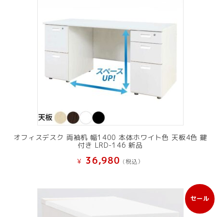
オフィスデスク 両袖机 幅1400 本体ホワイト色 天板4色 鍵
付き LRD-146 新品
36,980
¥
(税込）
セール
販
売