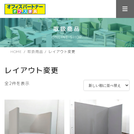
コ
ナ
ン
ビ
テ
ゲ
ン
ー
ツ
シ
取扱商品
へ
ョ
ONLINE SHOP
ス
ン
キ
に
ッ
移
HOME
取扱商品
レイアウト変更
プ
動
レイアウト変更
新
全2件を表示
し
い
順