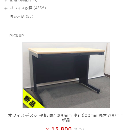
の
品
個
商
4556
オフィス家具
4556
の
品
個
商
55
防災用品
55
の
品
個
商
の
品
商
PICKUP
品
オフィスデスク 平机 幅1000mm 奥行600mm 高さ700ｍｍ
新品
15,800
¥
(税込）