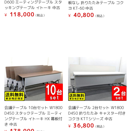
D600 ミーティングテーブル スタ
板なし 折りたたみテーブル コク
が
が
ッキングテーブル イトーキ 中古
ヨ KT-60 中古
あ
あ
118,000
40,800
¥
¥
(税込）
(税込）
り
り
こ
こ
ま
ま
の
の
す。
す。
商
商
オ
オ
品
品
プ
プ
に
に
シ
シ
は
は
ョ
ョ
複
複
ン
ン
数
数
は
は
の
の
商
商
バ
バ
品
品
リ
リ
ペ
ペ
エ
エ
ー
ー
ー
ー
ジ
ジ
シ
シ
か
か
ョ
ョ
ら
ら
会議テーブル 10台セット W1800
会議テーブル 2台セット W1800
ン
ン
選
選
D450 スタックテーブル ミーティ
D450 折りたたみ キャスター付き
が
が
択
択
ングテーブル イトーキ HX 幕板付
コクヨ KTTシリーズ 中古
あ
あ
で
で
き 中古
36,800
¥
(税込）
り
り
き
き