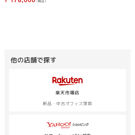
178,000
¥
(税込）
こ
ま
ま
ま
ま
こ
の
す。
す。
す
す
の
商
オ
オ
商
品
プ
プ
品
に
シ
シ
に
は
ョ
ョ
は
複
ン
ン
複
数
は
は
数
の
商
商
の
バ
品
品
他の店舗で探す
バ
リ
ペ
ペ
リ
エ
ー
ー
エ
ー
ジ
ジ
ー
シ
か
か
シ
ョ
ら
ら
楽天市場店
ョ
ン
選
選
ン
が
択
択
新品・中古
オフィス家具
が
あ
で
で
あ
り
き
き
り
ま
ま
ま
ま
す。
す
す
す。
オ