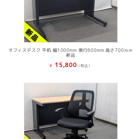
オフィスデスク 平机 幅1000mm 奥行600mm 高さ700ｍｍ
新品
15,800
¥
(税込）