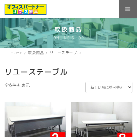
コ
ナ
ン
ビ
テ
ゲ
ン
ー
ツ
シ
取扱商品
へ
ョ
ONLINE SHOP
ス
ン
キ
に
ッ
移
HOME
取扱商品
リユーステーブル
プ
動
リユーステーブル
新
全6件を表示
し
い
順