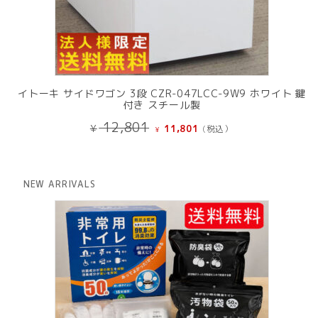
イトーキ サイドワゴン 3段 CZR-047LCC-9W9 ホワイト 鍵
付き スチール製
元
現
12,801
¥
11,801
(税込）
¥
の
在
価
の
格
価
は
格
NEW ARRIVALS
¥ 12,801
は
で
¥ 11,801
し
で
た。
す。