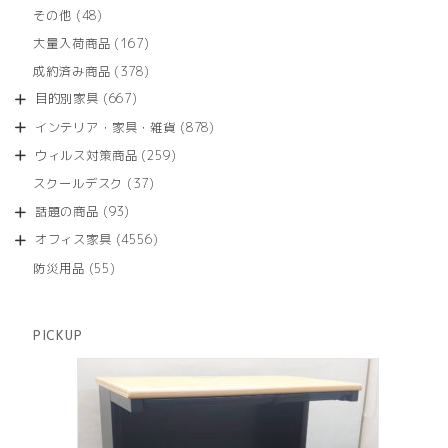
品
個
商
48
その他
48
の
品
個
商
167
大量入荷商品
167
の
品
個
商
378
成約済み商品
378
の
品
個
商
667
目的別家具
667
の
品
個
商
878
インテリア・家具・雑貨
878
の
品
個
商
259
ウィルス対策商品
259
の
品
個
商
37
スクールデスク
37
の
品
個
商
93
話題の商品
93
の
品
個
商
4556
オフィス家具
4556
の
品
個
商
55
防災用品
55
の
品
個
商
の
品
商
PICKUP
品