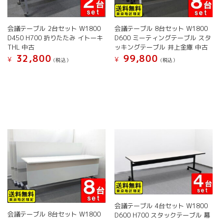
会議テーブル 2台セット W1800
会議テーブル 8台セット W1800
D450 H700 折りたたみ イトーキ
D600 ミーティングテーブル スタ
THL 中古
ッキングテーブル 井上金庫 中古
32,800
99,800
¥
¥
(税込）
(税込）
こ
こ
の
の
商
商
品
品
に
に
は
は
複
複
数
数
の
の
バ
バ
リ
リ
エ
エ
ー
ー
シ
シ
会議テーブル 4台セット W1800
ョ
ョ
会議テーブル 8台セット W1800
D600 H700 スタックテーブル 幕
ン
ン