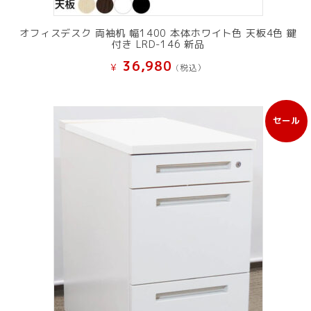
オフィスデスク 両袖机 幅1400 本体ホワイト色 天板4色 鍵
付き LRD-146 新品
36,980
¥
(税込）
セール
販
売
中
の
商
品