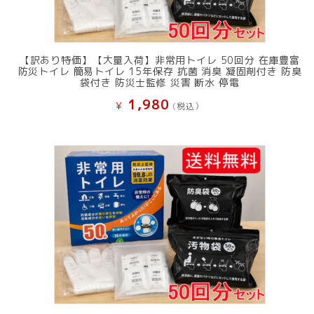
【訳あり特価】【大量入荷】非常用トイレ 50回分 在庫豊富
防災トイレ 簡易トイレ 15年保存 抗菌 消臭 凝固剤付き 防臭
袋付き 防災士監修 災害 断水 停電
1,980
¥
(税込）