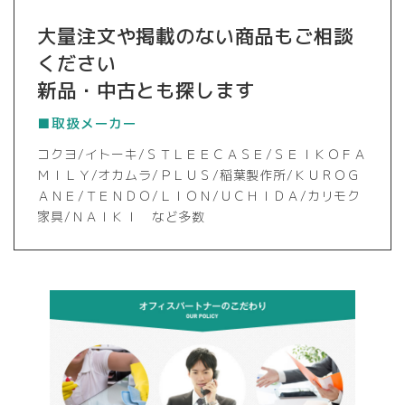
大量注文や掲載のない商品もご相談
ください
新品・中古とも探します
■取扱メーカー
コクヨ/イトーキ/ＳＴＬＥＥＣＡＳＥ/ＳＥＩＫＯＦＡ
ＭＩＬＹ/オカムラ/ＰＬＵＳ/稲葉製作所/ＫＵＲＯＧ
ＡＮＥ/ＴＥＮＤＯ/ＬＩＯＮ/ＵＣＨＩＤＡ/カリモク
家具/ＮＡＩＫＩ など多数