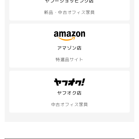
オ
プ
ヤフーショッピング店
プ
シ
新品・中古
オフィス家具
シ
ョ
ョ
ン
ン
は
は
商
商
品
品
ペ
アマゾン店
ペ
ー
ー
ジ
特選品サイト
ジ
か
か
ら
ら
選
選
択
択
で
ヤフオク店
で
き
き
ま
中古オフィス家具
ま
す
す