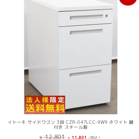
売
中
の
商
品
イトーキ サイドワゴン 3段 CZR-047LCC-9W9 ホワイト 鍵
付き スチール製
元
現
12,801
¥
11,801
(税込）
¥