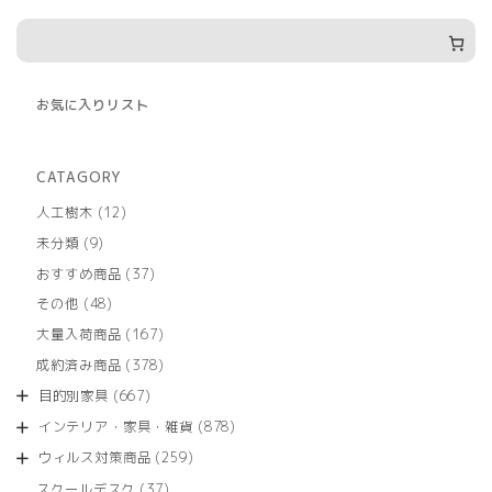
お気に入りリスト
CATAGORY
12
人工樹木
12
個
9
未分類
9
の
個
商
37
おすすめ商品
37
の
品
個
商
48
その他
48
の
品
個
商
167
大量入荷商品
167
の
品
個
商
378
成約済み商品
378
の
品
個
商
667
目的別家具
667
の
品
個
商
878
インテリア・家具・雑貨
878
の
品
個
商
259
ウィルス対策商品
259
の
品
個
商
37
スクールデスク
37