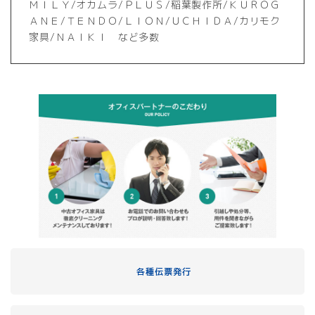
ＭＩＬＹ/オカムラ/ＰＬＵＳ/稲葉製作所/ＫＵＲＯＧ
ＡＮＥ/ＴＥＮＤＯ/ＬＩＯＮ/ＵＣＨＩＤＡ/カリモク
家具/ＮＡＩＫＩ など多数
各種伝票発行