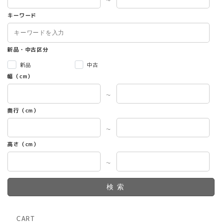
～
キーワード
新品・中古区分
新品
中古
幅（cm）
～
奥行（cm）
～
高さ（cm）
～
検索
CART