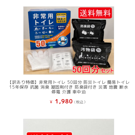
【訳あり特価】非常用トイレ 50回分 防災トイレ 簡易トイレ
15年保存 抗菌 消臭 凝固剤付き 防臭袋付き 災害 地震 断水
停電 介護 車中泊
1,980
¥
(税込）