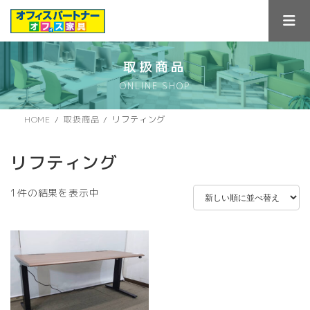
コ
ナ
ン
ビ
テ
ゲ
ン
ー
ツ
シ
取扱商品
へ
ョ
ONLINE SHOP
ス
ン
キ
に
ッ
移
HOME
取扱商品
リフティング
プ
動
リフティング
1件の結果を表示中