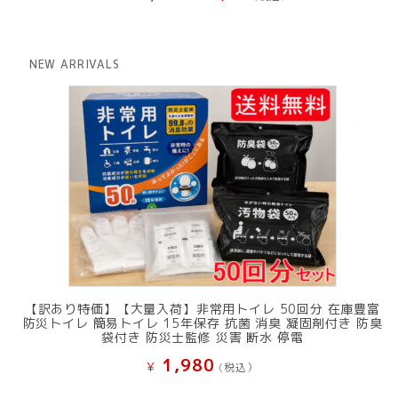
の
在
価
の
格
価
は
格
NEW ARRIVALS
¥ 12,801
は
で
¥ 11,801
し
で
た。
す。
【訳あり特価】【大量入荷】非常用トイレ 50回分 在庫豊富
防災トイレ 簡易トイレ 15年保存 抗菌 消臭 凝固剤付き 防臭
袋付き 防災士監修 災害 断水 停電
1,980
¥
(税込）