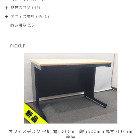
の
品
個
商
93
話題の商品
93
の
品
個
商
4556
オフィス家具
4556
の
品
個
商
55
防災用品
55
の
品
個
商
の
品
商
PICKUP
品
オフィスデスク 平机 幅1000mm 奥行600mm 高さ700ｍｍ
新品