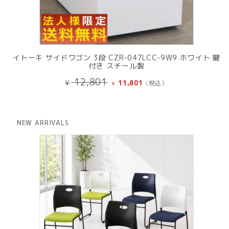
イトーキ サイドワゴン 3段 CZR-047LCC-9W9 ホワイト 鍵
付き スチール製
元
現
12,801
¥
11,801
(税込）
¥
の
在
価
の
格
価
は
格
NEW ARRIVALS
¥ 12,801
は
で
¥ 11,801
し
で
た。
す。