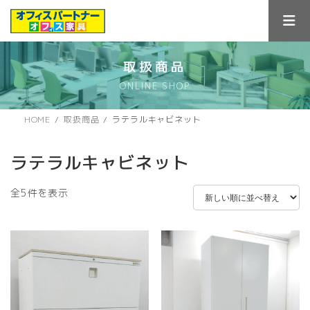
コ
ナ
ン
ビ
テ
ゲ
ン
ー
ツ
シ
取扱商品
へ
ョ
ONLINE SHOP
ス
ン
キ
に
ッ
移
HOME
取扱商品
ラテラルキャビネット
プ
動
ラテラルキャビネット
新
全5件を表示
し
い
順