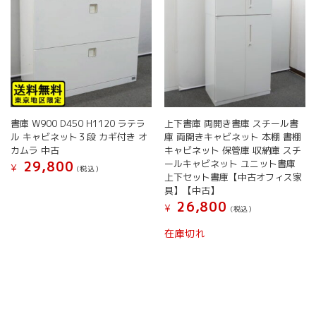
書庫 W900 D450 H1120 ラテラ
上下書庫 両開き書庫 スチール書
ル キャビネット３段 カギ付き オ
庫 両開きキャビネット 本棚 書棚
カムラ 中古
キャビネット 保管庫 収納庫 スチ
ールキャビネット ユニット書庫
29,800
¥
(税込）
上下セット書庫【中古オフィス家
こ
具】【中古】
の
26,800
¥
(税込）
商
品
在庫切れ
に
は
複
数
の
バ