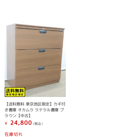
か
ら
選
択
で
き
ま
す
【送料無料 東京地区限定】カギ付
き書庫 オカムラ ラテラル書庫 ブ
ラウン【中古】
24,800
¥
(税込）
在庫切れ