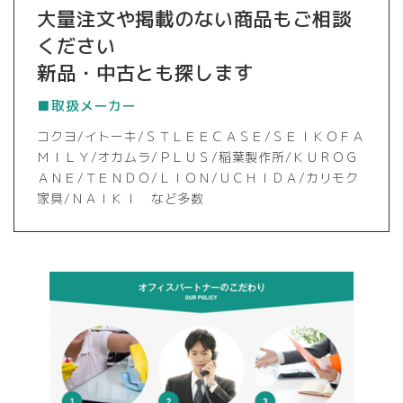
大量注文や掲載のない商品もご相談
ください
新品・中古とも探します
■取扱メーカー
コクヨ/イトーキ/ＳＴＬＥＥＣＡＳＥ/ＳＥＩＫＯＦＡ
ＭＩＬＹ/オカムラ/ＰＬＵＳ/稲葉製作所/ＫＵＲＯＧ
ＡＮＥ/ＴＥＮＤＯ/ＬＩＯＮ/ＵＣＨＩＤＡ/カリモク
家具/ＮＡＩＫＩ など多数