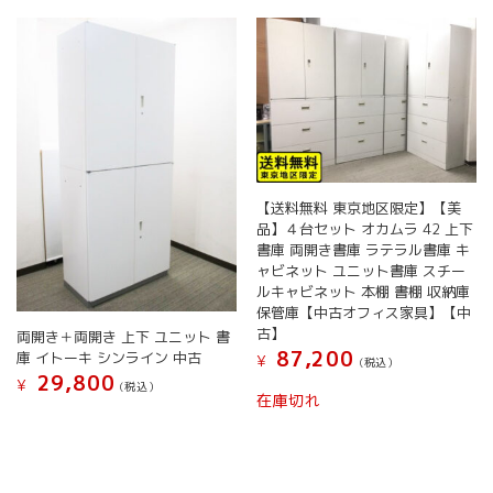
リ
エ
ー
シ
ョ
ン
が
あ
り
【送料無料 東京地区限定】【美
ま
品】４台セット オカムラ 42 上下
す。
書庫 両開き書庫 ラテラル書庫 キ
オ
ャビネット ユニット書庫 スチー
プ
ルキャビネット 本棚 書棚 収納庫
シ
保管庫【中古オフィス家具】【中
ョ
古】
両開き＋両開き 上下 ユニット 書
ン
87,200
庫 イトーキ シンライン 中古
¥
(税込）
は
29,800
¥
(税込）
商
在庫切れ
品
ペ
ー
ジ