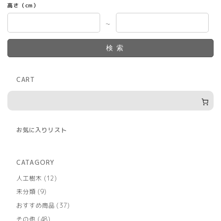
高さ（cm）
～
検索
CART
お気に入りリスト
CATAGORY
12
人工樹木
12
個
9
未分類
9
の
個
商
37
おすすめ商品
37
の
品
個
商
48
その他
48