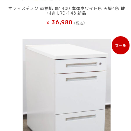
オフィスデスク 両袖机 幅1400 本体ホワイト色 天板4色 鍵
付き LRD-146 新品
36,980
¥
(税込）
セール
販
売
中
の
商
品