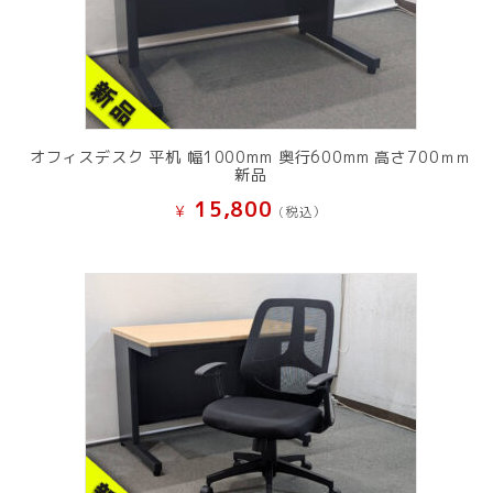
オフィスデスク 平机 幅1000mm 奥行600mm 高さ700ｍｍ
新品
15,800
¥
(税込）