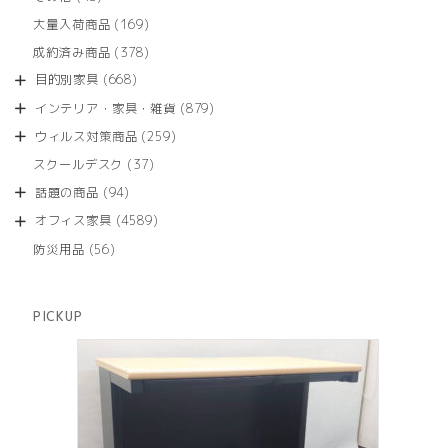
の
品
個
商
169
大量入荷商品
169
の
品
個
商
378
成約済み商品
378
の
品
個
商
668
目的別家具
668
の
品
個
商
879
インテリア・家具・雑貨
879
の
品
個
商
259
ウィルス対策商品
259
の
品
個
商
37
スクールデスク
37
の
品
個
商
94
話題の商品
94
の
品
個
商
4589
オフィス家具
4589
の
品
個
商
56
防災用品
56
の
品
個
商
の
品
商
PICKUP
品