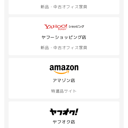
ン
き
き
新品・中古
オフィス家具
が
ま
ま
あ
す
す
り
ま
す。
オ
ヤフーショッピング店
プ
新品・中古
オフィス家具
シ
ョ
ン
は
商
品
アマゾン店
ペ
ー
特選品サイト
ジ
か
ら
選
択
ヤフオク店
で
き