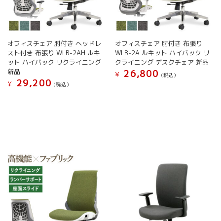
シ
シ
ョ
ョ
ン
ン
が
が
オフィスチェア 肘付き ヘッドレ
オフィスチェア 肘付き 布張り
あ
あ
スト付き 布張り WLB-2AH ルキ
WLB-2A ルキット ハイバック リ
り
り
ット ハイバック リクライニング
クライニング デスクチェア 新品
ま
ま
新品
26,800
す。
す。
¥
(税込）
29,200
オ
オ
¥
(税込）
こ
プ
プ
こ
の
シ
シ
の
商
ョ
ョ
商
品
ン
ン
品
に
は
は
に
は
商
商
は
複
品
品
複
数
ペ
ペ
数
の
ー
ー
の
バ
ジ
ジ
バ
リ
か
か
リ
エ
ら
ら
エ
ー
選
選
ー
シ