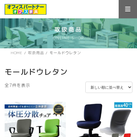
コ
ナ
ン
ビ
テ
ゲ
ン
ー
ツ
シ
取扱商品
へ
ョ
ONLINE SHOP
ス
ン
キ
に
ッ
移
HOME
取扱商品
モールドウレタン
プ
動
モールドウレタン
新
全7件を表示
し
い
順