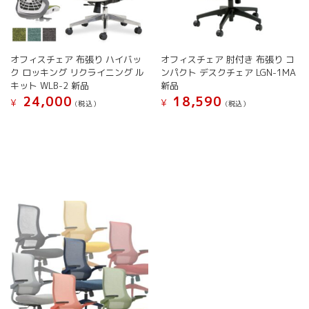
択
択
シ
ョ
で
で
ョ
ン
き
き
ン
が
ま
ま
が
あ
す
す
オフィスチェア 布張り ハイバッ
オフィスチェア 肘付き 布張り コ
あ
り
ク ロッキング リクライニング ル
ンパクト デスクチェア LGN-1MA
り
ま
キット WLB-2 新品
新品
ま
す。
24,000
18,590
す。
オ
¥
¥
(税込）
(税込）
オ
プ
こ
こ
プ
シ
の
の
シ
ョ
商
商
ョ
ン
品
品
ン
は
に
に
は
商
は
は
商
品
複
複
品
ペ
数
数
ペ
ー
の
の
ー
ジ
バ
バ
ジ
か
リ
リ
か
ら
エ
エ
ら
選
ー
ー
選
択
シ
シ