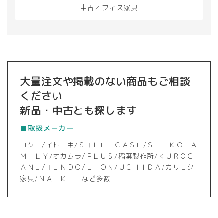
中古オフィス家具
ま
す
大量注文や掲載のない商品もご相談
ください
新品・中古とも探します
■取扱メーカー
コクヨ/イトーキ/ＳＴＬＥＥＣＡＳＥ/ＳＥＩＫＯＦＡ
ＭＩＬＹ/オカムラ/ＰＬＵＳ/稲葉製作所/ＫＵＲＯＧ
ＡＮＥ/ＴＥＮＤＯ/ＬＩＯＮ/ＵＣＨＩＤＡ/カリモク
家具/ＮＡＩＫＩ など多数