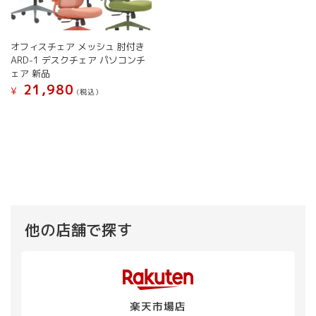
択
で
ョ
ョ
で
き
ン
ン
き
ま
が
が
ま
す
オフィスチェア メッシュ 肘付き
あ
あ
す
ARD-1 デスクチェア パソコンチ
り
り
ェア 新品
ま
ま
21,980
す。
す。
¥
(税込）
オ
オ
こ
プ
プ
の
シ
シ
商
ョ
ョ
品
ン
ン
に
は
は
は
商
商
複
品
品
数
ペ
ペ
の
他の店舗で探す
ー
ー
バ
ジ
ジ
リ
か
か
エ
ら
ら
ー
選
選
シ
択
択
楽天市場店
ョ
で
で