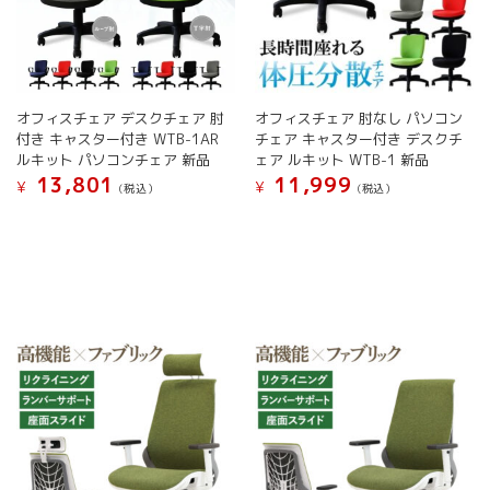
オフィスチェア デスクチェア 肘
オフィスチェア 肘なし パソコン
付き キャスター付き WTB-1AR
チェア キャスター付き デスクチ
ルキット パソコンチェア 新品
ェア ルキット WTB-1 新品
13,801
11,999
¥
¥
(税込）
(税込）
こ
こ
の
の
商
商
品
品
に
に
は
は
複
複
数
数
の
の
バ
バ
リ
リ
エ
エ
ー
ー