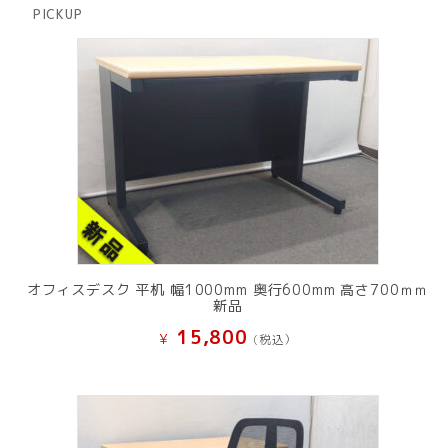
商
PICKUP
品
オフィスデスク 平机 幅1000mm 奥行600mm 高さ700ｍｍ
新品
15,800
¥
(税込）