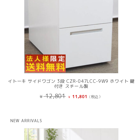
イトーキ サイドワゴン 3段 CZR-047LCC-9W9 ホワイト 鍵
付き スチール製
元
現
12,801
¥
11,801
(税込）
¥
の
在
価
の
格
価
は
格
NEW ARRIVALS
¥ 12,801
は
で
¥ 11,801
し
で