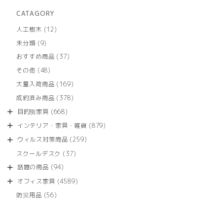
CATAGORY
12
人工樹木
12
個
9
未分類
9
の
個
商
37
おすすめ商品
37
の
品
個
商
48
その他
48
の
品
個
商
169
大量入荷商品
169
の
品
個
商
378
成約済み商品
378
の
品
個
商
668
目的別家具
668
の
品
個
商
879
インテリア・家具・雑貨
879
の
品
個
商
259
ウィルス対策商品
259
の
品
個
商
37
スクールデスク
37
の
品
個
商
94
話題の商品
94
の
品
個
商
4589
オフィス家具
4589
の
品
個
商
56
防災用品
56
の
品
個
商
の
品