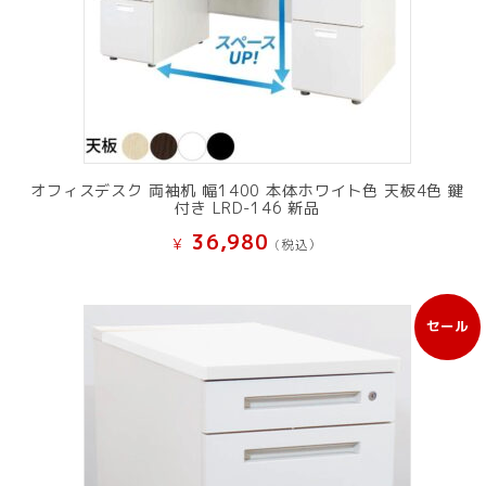
オフィスデスク 両袖机 幅1400 本体ホワイト色 天板4色 鍵
付き LRD-146 新品
36,980
¥
(税込）
セール
販
売
中
の
商
品