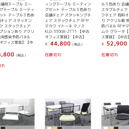
会議用テーブル ミー
ィングテーブル ミーティン
ル３色あり 会議
グテーブル ミーティ
グセット テーブル３色あり
スタブルチェア
ット テーブル３色あ
会議チェア スタッキングチ
クチェア 有料
議チェア スタッキン
ェア スタックチェア RFヤ
り アクリル板 
ア スタックチェア
マカワ イトーキ マノス
防パネル RFヤ
プションあり アクリ
KLD-330GB-ZTT1 【中古
ムラ グラータ
飛沫感染予防パネル
オフィス家具】【中古】
ス家具】【中古
オフィス家具】【中
44,800
52,900
¥
¥
(税込）
,800
在庫切れ
在庫切れ
(税込）
切れ