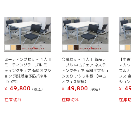
ー
ー
ジ
ジ
か
か
ら
ら
選
選
択
択
で
で
き
き
ま
ま
ミーティングセット ４人用
会議セット ４人用 新品テ
【中古
す
す
ミーティングテーブル ミー
ーブル 中古チェア ネステ
マカワ
ティングチェア 有料オプシ
ィングチェア 有料オプショ
ブル３
ョン 飛沫感染予防パネル
ンあり アクリル板 【中古
ノス 
【中古】
オフィス家具】
ション
49,800
49,800
49
¥
¥
¥
(税込）
(税込）
在庫切れ
在庫切れ
在庫