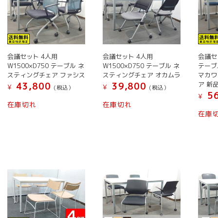
数
の
の
バ
バ
リ
リ
エ
エ
ー
会議セット 4人用
会議セット 4人用
会議セッ
ー
シ
W1500×D750 テーブル ネ
W1500×D750 テーブル ネ
テーブ
シ
ョ
スティングチェア ファシス
スティングチェア オカムラ
マカワ 
ョ
ン
ア 新
43,800
39,800
¥
¥
(税込）
(税込）
ン
56
が
¥
こ
こ
在庫切れ
在庫切れ
が
あ
の
の
在庫
あ
り
商
商
り
ま
品
品
ま
す。
に
に
す。
オ
は
は
オ
プ
複
複
プ
シ
数
数
シ
ョ
の
の
ョ
ン
バ
バ
ン
は
リ
リ
は