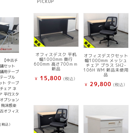
PICKUP
品
オフィスデスク 平机
オフィスデスクセット
幅1000mm 奥行
幅1000mm メッシュ
】【中古チ
600mm 高さ700ｍｍ
チェア プラス SH2-
会議セット
新品
106H WM 新品未使用
会議用テーブ
品
15,800
グテーブル
¥
(税込）
ット テーブ
29,800
¥
(税込）
チェア ネ
ア 平行スタ
料オプション
 飛沫感染
中古オフィス
(税込）