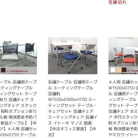
在庫切れ
ーブル 会議用テーブ
会議テーブル 会議用テーブ
４人用 会議セッ
ーティングテーブル
ル ミーティングテーブル
W1500×D750
ィングセット テーブ
会議机
ル 会議用テーブ
あり 会議チェア ス
W1500×D900×H700 ミー
ィングテーブル
ングチェア スタック
ティングセット テーブル・
グセット テー
 有料オプションあり
チェアセット 会議チェア
会議チェア ネ
ル板 飛沫感染予防パ
ミーティングチェア 会議イ
ア 平行スタック
【新品テーブル】【中
ス イトーキ マノス 国産
料オプションあ
ア】４人用 会議セッ
【中古オフィス家具】【中
板 飛沫感染予防
500×D750 テーブル
古】
ヤマカワ イトー