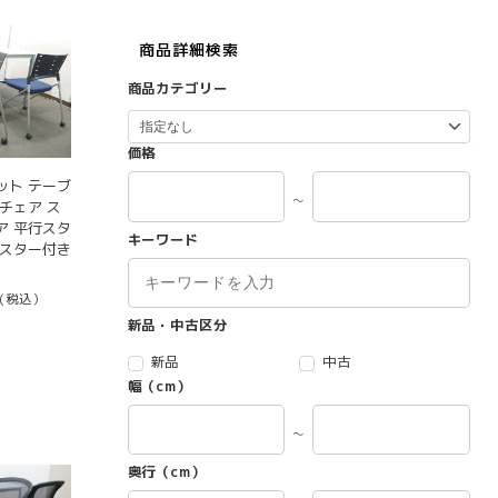
商品詳細検索
商品カテゴリー
価格
ット テーブ
～
チェア ス
ア 平行スタ
キーワード
ャスター付き
(税込）
新品・中古区分
新品
中古
幅（cm）
～
奥行（cm）