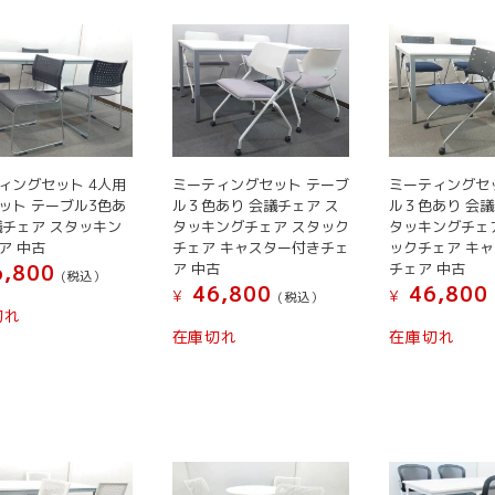
ィングセット 4人用
ミーティングセット テーブ
ミーティングセ
ット テーブル3色あ
ル３色あり 会議チェア ス
ル３色あり 会議
議チェア スタッキン
タッキングチェア スタック
タッキングチェ
ア 中古
チェア キャスター付きチェ
ックチェア キ
ア 中古
チェア 中古
,800
(税込）
46,800
46,800
¥
¥
(税込）
こ
切れ
こ
こ
の
在庫切れ
在庫切れ
の
の
商
商
商
品
品
品
に
に
に
は
は
は
複
複
複
数