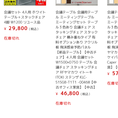
商
エ
エ
商
品
ー
ー
品
会議セット 4人用 ホワイト
会議テーブル 会議用テーブ
会議テ
ペ
シ
シ
テーブル＋スタックチェア
ル ミーティングテーブル
ル ミ
ペ
ー
ョ
ョ
4脚 W1200 リユース品
ミーティングセット テーブ
ミーテ
ー
ジ
ン
ン
ル３色あり 会議チェア ス
ル３色
29,800
¥
(税込）
ジ
か
タッキングチェア スタック
タッキ
が
が
か
ら
チェア 積み重ねタイプ 有
チェア
在庫切れ
あ
あ
ら
料オプションあり アクリル
料オプ
選
り
り
板 飛沫感染予防パネル
板 飛
選
択
ま
ま
【新品テーブル】【中古チ
ヤマカ
択
で
ェア】４人用 会議セット
ケイパー 
す。
す。
で
き
W1500×D750 テーブル 会
Cap
オ
オ
き
ま
議チェア スタッキングチェ
具】【
プ
プ
ま
ア RFヤマカワ イトーキ
57
す
¥
シ
シ
ITOKI ステンザ KLC-
す
ョ
ョ
515GB-T1T1 -00468【中
在庫
古オフィス家具】【中古】
ン
ン
46,800
は
は
¥
(税込）
商
商
在庫切れ
品
品
ペ
ペ