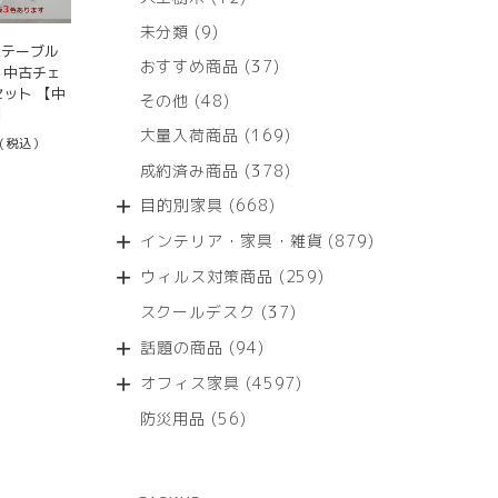
個
9
未分類
9
の
品テーブル
個
商
37
おすすめ商品
37
 中古チェ
の
品
個
セット 【中
商
48
その他
48
の
】
品
個
商
169
大量入荷商品
169
の
(税込）
品
個
商
378
成約済み商品
378
の
品
個
商
668
目的別家具
668
の
品
個
商
879
インテリア・家具・雑貨
879
の
品
個
商
259
ウィルス対策商品
259
の
品
個
商
37
スクールデスク
37
の
品
個
商
94
話題の商品
94
の
品
個
商
4597
オフィス家具
4597
の
品
個
商
56
防災用品
56
の
品
個
商
の
品
商