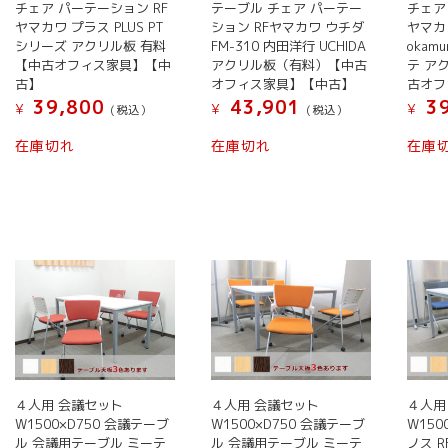
チェア パーテーション RF
テーブル チェア パーテー
チェア
ヤマカワ プラス PLUS PT
ション RFヤマカワ ウチダ
ヤマカ
シリーズ アクリル板 有料
FM-310 内田洋行 UCHIDA
okam
【中古オフィス家具】【中
アクリル板（有料）【中古
テ ア
古】
オフィス家具】【中古】
古オフ
39,800
43,901
39
¥
¥
¥
(税込）
(税込）
在庫切れ
在庫切れ
在庫
４人用 会議セット
４人用 会議セット
４人用
W1500×D750 会議テーブ
W1500×D750 会議テーブ
W150
ル 会議用テーブル ミーテ
ル 会議用テーブル ミーテ
ノス 