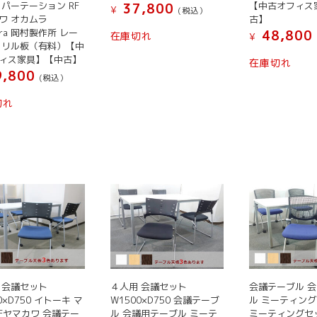
 パーテーション RF
【中古オフィス
37,800
¥
(税込）
ワ オカムラ
古】
ura 岡村製作所 レー
48,800
在庫切れ
¥
クリル板（有料）【中
ィス家具】【中古】
在庫切れ
,800
(税込）
切れ
 会議セット
４人用 会議セット
会議テーブル 
0×D750 イトーキ マ
W1500×D750 会議テーブ
ル ミーティン
RFヤマカワ 会議テー
ル 会議用テーブル ミーテ
ミーティングセ