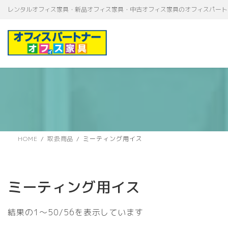
コ
ナ
レンタルオフィス家具・新品オフィス家具・中古オフィス家具のオフィスパート
ン
ビ
テ
ゲ
ン
ー
ツ
シ
へ
ョ
ス
ン
キ
に
ッ
移
プ
動
HOME
取扱商品
ミーティング用イス
ミーティング用イス
新
結果の1～50/56を表示しています
し