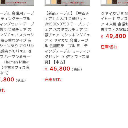
商
商
商
品
品
品
ーブル 会議用テーブ
【新品テーブル】【中古チ
RFヤマカワ 新
ペ
ーティングテーブル
ェア】４人用 会議セット
イトーキ マノス
ペ
ペ
ー
ィングセット テーブ
W1500×D750 テーブル チ
ア ４人用 会議
ー
ー
ジ
あり 会議チェア ス
ェア ネスタブルチェア 会
古オフィス家具
ジ
ジ
か
ングチェア スタック
議チェア スタッキングチェ
49,800
¥
か
か
ら
 積み重ねタイプ 有
ア RFヤマカワ 会議テーブ
ら
ら
ションあり アクリル
ル 会議用テーブル ミーテ
選
在庫切れ
沫感染予防パネル RF
ィングテーブル ミーティン
選
選
択
ワ ハーマンミラー
グセット【中古オフィス家
択
択
で
Herman Miller
具】【中古】
で
で
き
er 【中古オフィス家
46,800
¥
(税込）
き
き
ま
中古】
ま
ま
,800
す
在庫切れ
(税込）
す
す
切れ