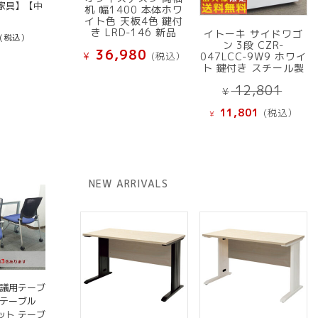
家具】【中
机 幅1400 本体ホワ
イト色 天板4色 鍵付
き LRD-146 新品
イトーキ サイドワゴ
(税込）
ン 3段 CZR-
36,980
¥
(税込）
047LCC-9W9 ホワイ
ト 鍵付き スチール製
元
12,801
¥
の
現
11,801
(税込）
¥
価
在
格
の
は
価
¥ 12
格
NEW ARRIVALS
で
は
し
¥ 11,801
た。
で
す。
会議用テーブ
グテーブル
ット テーブ