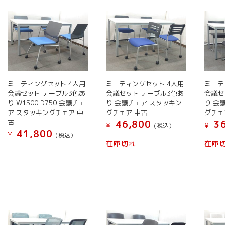
い
順
ミーティングセット 4人用
ミーティングセット 4人用
ミーテ
会議セット テーブル3色あ
会議セット テーブル3色あ
会議セ
り W1500 D750 会議チェ
り 会議チェア スタッキン
り 会
ア スタッキングチェア 中
グチェア 中古
グチェ
古
46,800
36
¥
¥
(税込）
41,800
¥
(税込）
こ
在庫切れ
在庫
こ
の
の
商
商
品
品
に
に
は
は
複
複
数