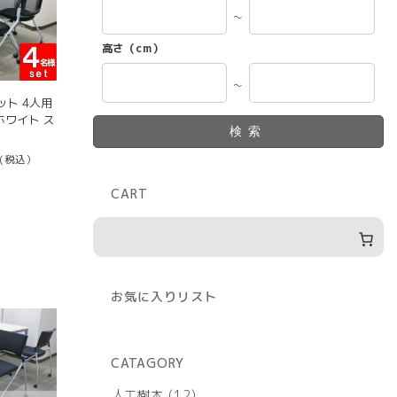
～
高さ（cm）
～
ト 4人用
 ホワイト ス
検索
(税込）
CART
お気に入りリスト
CATAGORY
12
人工樹木
12