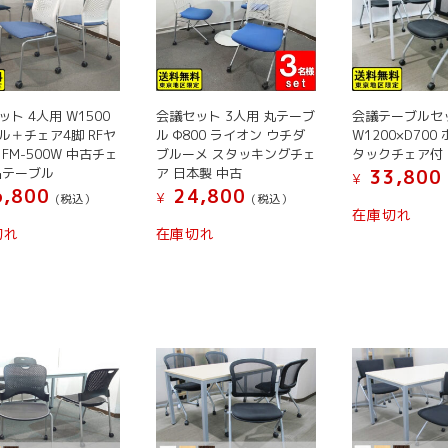
数
数
の
の
の
バ
バ
バ
リ
リ
リ
エ
エ
エ
ー
ト 4人用 W1500
会議セット 3人用 丸テーブ
会議テーブルセッ
ー
ー
シ
ル＋チェア4脚 RFヤ
ル Φ800 ライオン ウチダ
W1200×D700
シ
シ
ョ
FM-500W 中古チェ
ブルーメ スタッキングチェ
タックチェア付
ョ
ョ
ン
品テーブル
ア 日本製 中古
33,800
¥
ン
ン
,800
24,800
が
¥
(税込）
(税込）
在庫切れ
が
が
あ
切れ
在庫切れ
あ
あ
り
り
り
ま
ま
ま
す。
す。
す。
オ
オ
オ
プ
プ
プ
シ
シ
シ
ョ
ョ
ョ
ン
ン
ン
は
は
は