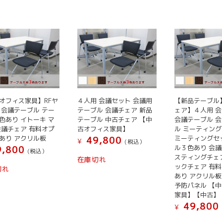
オフィス家具】RFヤ
４人用 会議セット 会議用
【新品テーブル
 会議テーブル テー
テーブル 会議チェア 新品
ェア】４人用 
色あり イトーキ マ
テーブル 中古チェア 【中
会議テーブル 
会議チェア 有料オプ
古オフィス家具】
ル ミーティン
あり アクリル板
ミーティングセ
49,800
¥
(税込）
ル３色あり 会議
,800
(税込）
スティングチェ
在庫切れ
ックチェア 有
切れ
あり アクリル板
予防パネル 【
家具】【中古】
49,800
¥