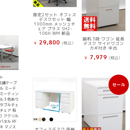
限定2セット オフィス
デスクセット 幅
1000mm メッシュチ
ェア プラス SH2-
106H WM 新品
脇机 3段 ワゴン 延長
29,800
¥
(税込）
デスク サイドワゴン
カギ付き 中古
7,979
¥
(税込）
ト
 会議テーブ
セール
販
ル ミーテ
売
 ミーティン
中
ブル３色あり
の
スタブルチェ
商
チェア 有
り アクリル
品
パネル RF
キ マノス
オフィスデスク 両袖