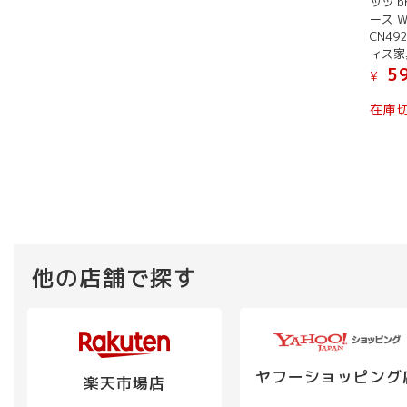
ッツ b
し
¥ 64,800
ース 
た。
で
CN49
す。
ィス家
59
¥
在庫
他の店舗で探す
ヤフーショッピング
楽天市場店