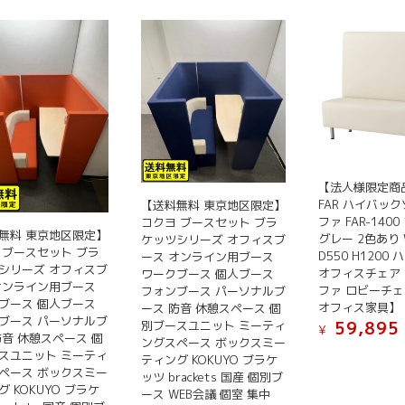
【法人様限定商
FAR ハイバック
【送料無料 東京地区限定】
ファ FAR-140
コクヨ ブースセット ブラ
無料 東京地区限定】
グレー 2色あり 
ケッツシリーズ オフィスブ
 ブースセット ブラ
D550 H1200
ース オンライン用ブース
シリーズ オフィスブ
オフィスチェア
ワークブース 個人ブース
オンライン用ブース
ファ ロビーチェ
フォンブース パーソナルブ
ブース 個人ブース
オフィス家具】
ース 防音 休憩スペース 個
ブース パーソナルブ
別ブースユニット ミーティ
59,895
¥
防音 休憩スペース 個
ングスペース ボックスミー
こ
スユニット ミーティ
ティング KOKUYO ブラケ
ペース ボックスミー
の
ッツ brackets 国産 個別ブ
 KOKUYO ブラケ
ース WEB会議 個室 集中
商