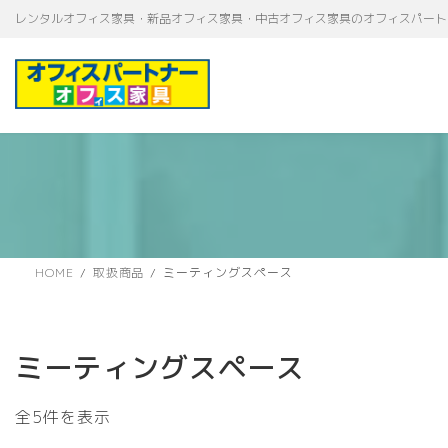
コ
ナ
レンタルオフィス家具・新品オフィス家具・中古オフィス家具のオフィスパート
ン
ビ
テ
ゲ
ン
ー
ツ
シ
へ
ョ
ス
ン
キ
に
ッ
移
プ
動
HOME
取扱商品
ミーティングスペース
ミーティングスペース
新
全5件を表示
し