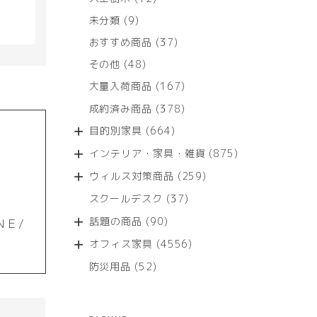
具
個
9
未分類
9
の
個
商
37
おすすめ商品
37
の
品
個
商
48
その他
48
の
品
個
商
167
大量入荷商品
167
の
品
個
商
378
成約済み商品
378
の
品
個
商
664
目的別家具
664
の
品
個
商
875
インテリア・家具・雑貨
875
の
品
個
商
259
ウィルス対策商品
259
の
品
個
商
37
スクールデスク
37
の
品
個
商
90
話題の商品
90
ＮＥ/
の
品
個
商
4556
オフィス家具
4556
の
品
個
商
52
防災用品
52
の
品
個
商
の
品
商