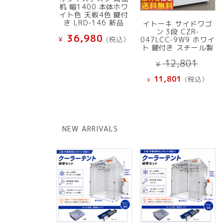
机 幅1400 本体ホワ
イト色 天板4色 鍵付
き LRD-146 新品
イトーキ サイドワゴ
ン 3段 CZR-
36,980
¥
(税込）
047LCC-9W9 ホワイ
ト 鍵付き スチール製
元
12,801
¥
の
現
11,801
(税込）
¥
価
在
格
の
は
価
¥ 12
格
NEW ARRIVALS
で
は
し
¥ 11,801
た。
で
す。