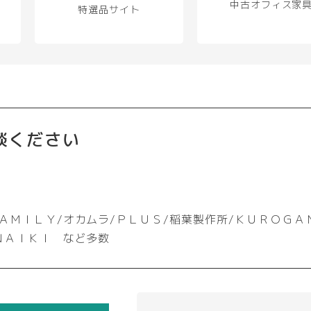
プ
中古オフィス家
特選品サイト
シ
ョ
ン
は
商
品
ペ
ー
談ください
ジ
か
ら
選
択
ＡＭＩＬＹ/オカムラ/ＰＬＵＳ/稲葉製作所/ＫＵＲＯＧＡ
で
ＮＡＩＫＩ など多数
き
ま
す