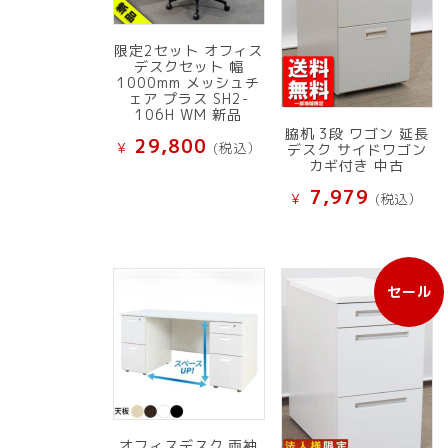
限定2セット オフィス
デスクセット 幅
1000mm メッシュチ
ェア プラス SH2-
106H WM 新品
脇机 3段 ワゴン 延長
29,800
¥
(税込）
デスク サイドワゴン
カギ付き 中古
7,979
¥
(税込）
セール
販
売
中
の
商
品
オフィスデスク 両袖