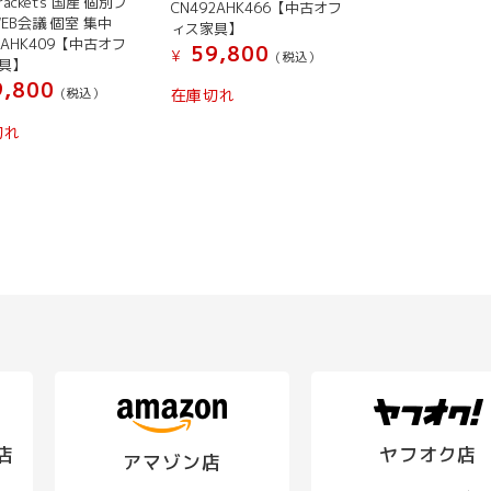
rackets 国産 個別ブ
CN492AHK466【中古オフ
品
WEB会議 個室 集中
ィス家具】
に
2AHK409【中古オフ
59,800
¥
(税込）
は
具】
,800
複
(税込）
在庫切れ
数
切れ
の
バ
リ
エ
ー
シ
ョ
ン
が
あ
り
ま
す。
店
ヤフオク店
アマゾン店
オ