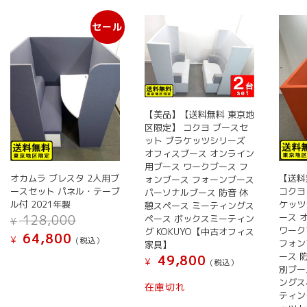
い
セール
順
【美品】【送料無料 東京地
区限定】 コクヨ ブースセ
ット ブラケッツシリーズ
オフィスブース オンライン
用ブース ワークブース フ
オカムラ ブレスタ 2人用ブ
【送料
ォンブース フォーンブース
ースセット パネル・テーブ
コクヨ
パーソナルブース 防音 休
ル付 2021年製
ケッツ
憩スペース ミーティングス
元
ース 
128,000
ペース ボックスミーティン
¥
の
ワーク
グ KOKUYO【中古オフィス
現
64,800
¥
(税込）
フォン
価
家具】
在
ース 
格
49,800
¥
の
(税込）
別ブー
は
価
ングス
¥ 128,000
在庫切れ
格
ティング
で
は