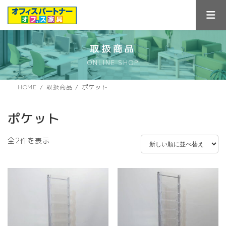
コ
ナ
ン
ビ
テ
ゲ
ン
ー
ツ
シ
取扱商品
へ
ョ
ONLINE SHOP
ス
ン
キ
に
ッ
移
HOME
取扱商品
ポケット
プ
動
ポケット
新
全2件を表示
し
い
順