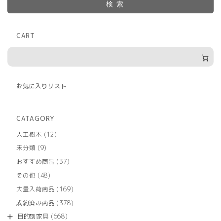
検索
CART
お気に入りリスト
CATAGORY
12
人工樹木
12
個
9
未分類
9
の
個
商
37
おすすめ商品
37
の
品
個
商
48
その他
48
の
品
個
商
169
大量入荷商品
169
の
品
個
商
378
成約済み商品
378
の
品
個
商
668
目的別家具
668
の