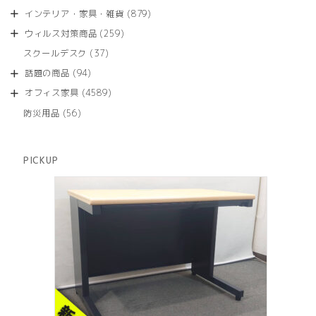
品
個
商
879
インテリア・家具・雑貨
879
の
品
個
商
259
ウィルス対策商品
259
の
品
個
商
37
スクールデスク
37
の
品
個
商
94
話題の商品
94
の
品
個
商
4589
オフィス家具
4589
の
品
個
商
56
防災用品
56
の
品
個
商
の
品
商
PICKUP
品