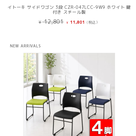
イトーキ サイドワゴン 3段 CZR-047LCC-9W9 ホワイト 鍵
付き スチール製
元
現
12,801
¥
11,801
(税込）
¥
の
在
価
の
格
価
は
格
NEW ARRIVALS
¥ 12,801
は
で
¥ 11,801
し
で
た。
す。