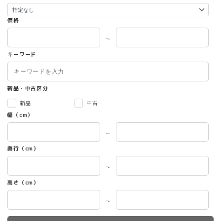
価格
～
キーワード
新品・中古区分
新品
中古
幅（cm）
～
奥行（cm）
～
高さ（cm）
～