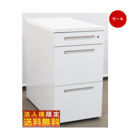
セール
販
売
中
の
商
品