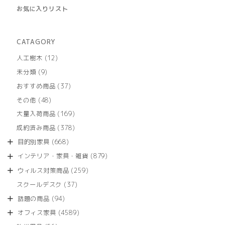
お気に入りリスト
CATAGORY
12
人工樹木
12
個
9
未分類
9
の
個
商
37
おすすめ商品
37
の
品
個
商
48
その他
48
の
品
個
商
169
大量入荷商品
169
の
品
個
商
378
成約済み商品
378
の
品
個
商
668
目的別家具
668
の
品
個
商
879
インテリア・家具・雑貨
879
の
品
個
商
259
ウィルス対策商品
259
の
品
個
商
37
スクールデスク
37
の
品
個
商
94
話題の商品
94
の
品
個
商
4589
オフィス家具
4589
の
品
個