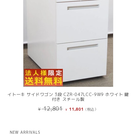
品
イトーキ サイドワゴン 3段 CZR-047LCC-9W9 ホワイト 鍵
付き スチール製
元
現
12,801
¥
11,801
(税込）
¥
の
在
価
の
格
価
は
格
NEW ARRIVALS