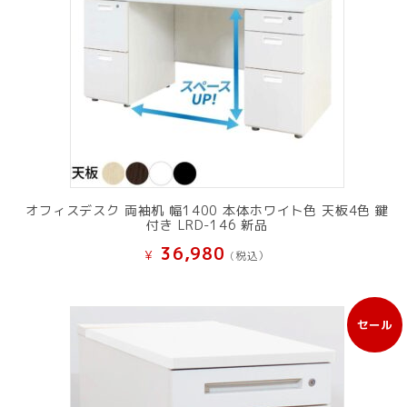
オフィスデスク 両袖机 幅1400 本体ホワイト色 天板4色 鍵
付き LRD-146 新品
36,980
¥
(税込）
セール
販
売
中
の
商