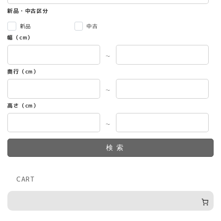
新品・中古区分
新品
中古
幅（cm）
～
奥行（cm）
～
高さ（cm）
～
検索
CART