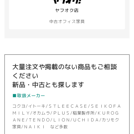
ヤフオク店
中古オフィス家具
大量注文や掲載のない商品もご相談
ください
新品・中古とも探します
■取扱メーカー
コクヨ/イトーキ/ＳＴＬＥＥＣＡＳＥ/ＳＥＩＫＯＦＡ
ＭＩＬＹ/オカムラ/ＰＬＵＳ/稲葉製作所/ＫＵＲＯＧ
ＡＮＥ/ＴＥＮＤＯ/ＬＩＯＮ/ＵＣＨＩＤＡ/カリモク
家具/ＮＡＩＫＩ など多数