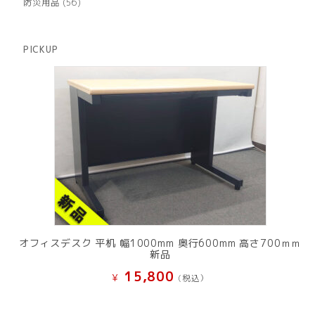
商
56
防災用品
56
の
品
個
商
の
品
商
PICKUP
品
オフィスデスク 平机 幅1000mm 奥行600mm 高さ700ｍｍ
新品
15,800
¥
(税込）