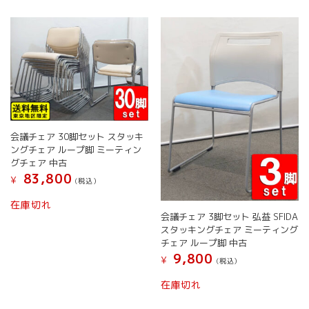
か
か
は
は
ら
ら
複
複
選
選
数
数
択
択
の
の
で
で
バ
バ
き
き
リ
リ
ま
ま
エ
エ
す
す
ー
ー
シ
シ
ョ
ョ
会議チェア 30脚セット スタッキ
ン
ン
ングチェア ループ脚 ミーティン
が
が
グチェア 中古
あ
あ
83,800
¥
(税込）
り
り
こ
ま
ま
在庫切れ
の
す。
す。
会議チェア 3脚セット 弘益 SFIDA
商
オ
オ
スタッキングチェア ミーティング
品
プ
プ
チェア ループ脚 中古
に
シ
シ
9,800
¥
(税込）
は
ョ
ョ
こ
複
ン
ン
在庫切れ
の
数
は
は
商
の