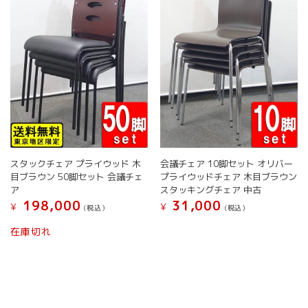
で
き
ま
す
スタックチェア プライウッド 木
会議チェア 10脚セット オリバー
目ブラウン 50脚セット 会議チェ
プライウッドチェア 木目ブラウン
ア
スタッキングチェア 中古
198,000
31,000
¥
¥
(税込）
(税込）
こ
在庫切れ
の
商
品
に
は
複