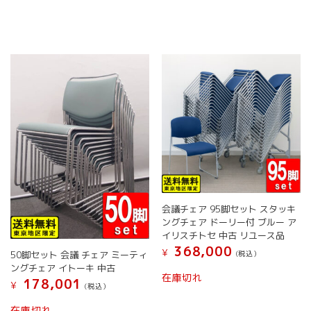
ペ
ー
ジ
か
ら
選
択
で
き
ま
す
会議チェア 95脚セット スタッキ
ングチェア ドーリー付 ブルー ア
イリスチトセ 中古 リユース品
368,000
¥
(税込）
50脚セット 会議 チェア ミーティ
ングチェア イトーキ 中古
在庫切れ
178,001
¥
(税込）
在庫切れ