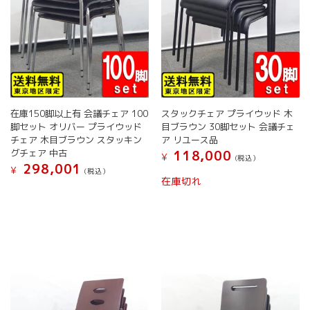
ョ
ン
が
あ
り
ま
す。
オ
在庫150脚以上有 会議チェア 100
スタックチェア プライウッド 木
プ
脚セット オリバー プライウッド
目ブラウン 30脚セット 会議チェ
シ
チェア 木目ブラウン スタッキン
ア リユース品
ョ
グチェア 中古
118,000
¥
(税込）
ン
298,001
¥
(税込）
は
在庫切れ
商
品
ペ
ー
ジ
か
ら
選
択