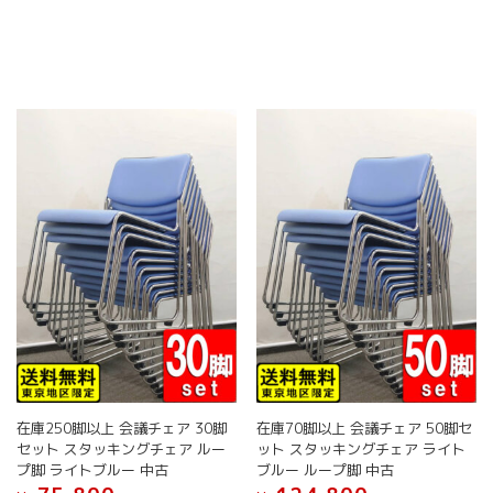
商
商
品
バ
品
品
に
リ
ペ
ペ
は
エ
ー
ー
複
ー
ジ
ジ
数
シ
か
か
の
ョ
ら
ら
バ
ン
選
選
リ
が
択
択
エ
あ
で
で
ー
り
き
き
シ
ま
ま
ま
ョ
す。
す
す
ン
オ
が
プ
あ
シ
り
ョ
ま
ン
す。
は
オ
商
在庫250脚以上 会議チェア 30脚
在庫70脚以上 会議チェア 50脚セ
プ
品
セット スタッキングチェア ルー
ット スタッキングチェア ライト
シ
ペ
プ脚 ライトブルー 中古
ブルー ループ脚 中古
ョ
ー