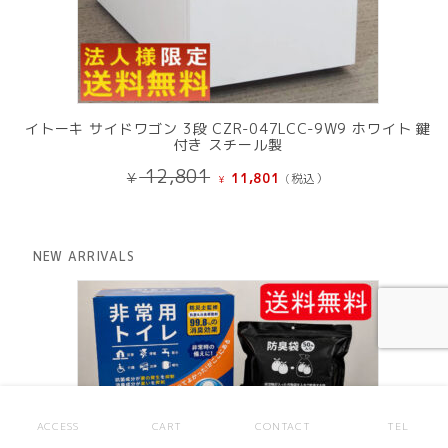
イトーキ サイドワゴン 3段 CZR-047LCC-9W9 ホワイト 鍵
付き スチール製
元
現
12,801
¥
11,801
(税込）
¥
の
在
価
の
格
価
は
格
NEW ARRIVALS
¥ 12,801
は
で
¥ 11,801
し
で
た。
す。
ACCESS
CART
CONTACT
TEL