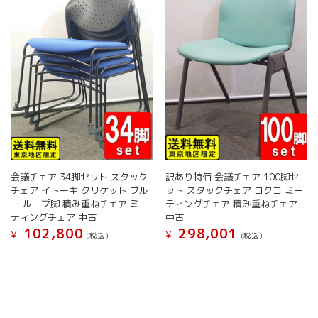
リ
リ
エ
エ
ー
ー
シ
シ
ョ
ョ
ン
ン
が
が
あ
あ
り
り
ま
ま
す。
す。
オ
オ
会議チェア 34脚セット スタック
訳あり特価 会議チェア 100脚セ
プ
プ
チェア イトーキ クリケット ブル
ット スタックチェア コクヨ ミー
シ
シ
ー ループ脚 積み重ねチェア ミー
ティングチェア 積み重ねチェア
ョ
ョ
ティングチェア 中古
中古
ン
ン
102,800
298,001
¥
¥
(税込）
(税込）
は
は
商
商
こ
こ
品
品
の
の
ペ
ペ
商
商
ー
ー
品
品
ジ
ジ
に
に