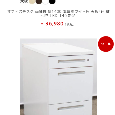
オフィスデスク 両袖机 幅1400 本体ホワイト色 天板4色 鍵
付き LRD-146 新品
36,980
¥
(税込）
セール
販
売
中
の
商
品