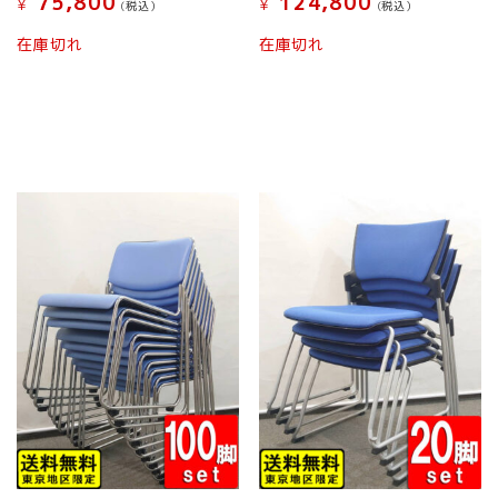
75,800
124,800
¥
¥
(税込）
(税込）
ン
ジ
は
こ
こ
か
在庫切れ
在庫切れ
商
の
の
ら
品
商
商
選
ペ
品
品
択
ー
に
に
で
ジ
は
は
き
か
複
複
ま
ら
数
数
す
選
の
の
択
バ
バ
で
リ
リ
き
エ
エ
ま
ー
ー
す
シ
シ
ョ
ョ
ン
ン
が
が
あ
あ
り
り
ま
ま
す。
す。