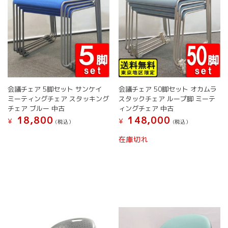
会議チェア 5脚セット サンケイ
会議チェア 50脚セット オカムラ
ミーティングチェア スタッキング
スタックチェア ループ脚 ミーテ
チェア ブルー 中古
ィングチェア 中古
18,800
148,000
¥
¥
(税込）
(税込）
こ
こ
在庫切れ
の
の
商
商
品
品
に
に
は
は
複
複
数
数
の
の
バ
バ