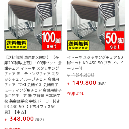
【送料無料 東京地区限定】 【在
イトーキ スタッキングチェア 50
庫200脚以上有】 100脚セット 会
脚セット KR-430-50 ブラウン ド
議チェア イトーキ スタッキング
ーリー付
元
チェア ミーティングチェア スタ
184,800
¥
の
ックチェア ループチェア 会議用
現
149,800
¥
価
(税込）
チェア ITOKI 会議イス 会議椅子
在
格
ミーティング用チェア 会議用椅子
の
在庫切れ
は
多目的チェア 塾 学習塾 日本語学
価
¥ 184,800
校 英会話学校 学校 ドーリー付き
格
で
KR-430-50 【中古オフィス家
は
し
具】 【中古】
¥ 149,800
た。
で
348,000
¥
(税込）
す。