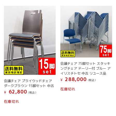
数
の
バ
リ
エ
ー
シ
ョ
ン
が
あ
り
会議チェア 75脚セット スタッキ
ま
ングチェア ドーリー付 ブルー ア
す。
イリスチトセ 中古 リユース品
オ
288,000
¥
(税込）
会議チェア プライウッドチェア
プ
ダークブラウン 15脚セット 中古
シ
在庫切れ
62,800
¥
ョ
(税込）
ン
在庫切れ
は
商
品