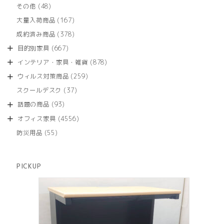
品
個
商
48
その他
48
の
品
個
商
167
大量入荷商品
167
の
品
個
商
378
成約済み商品
378
の
品
個
商
667
目的別家具
667
の
品
個
商
878
インテリア・家具・雑貨
878
の
品
個
商
259
ウィルス対策商品
259
の
品
個
商
37
スクールデスク
37
の
品
個
商
93
話題の商品
93
の
品
個
商
4556
オフィス家具
4556
の
品
個
商
55
防災用品
55
の
品
個
商
の
品
商
PICKUP
品