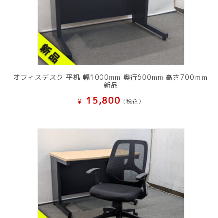
オフィスデスク 平机 幅1000mm 奥行600mm 高さ700ｍｍ
新品
15,800
¥
(税込）