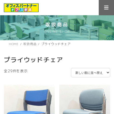
コ
ナ
ン
ビ
テ
ゲ
ン
ー
ツ
シ
取扱商品
へ
ョ
ONLINE SHOP
ス
ン
キ
に
ッ
移
HOME
取扱商品
プライウッドチェア
プ
動
プライウッドチェア
新
全29件を表示
し
い
順