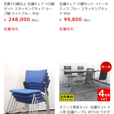
オ
オ
在庫150脚以上 会議チェア 100脚
会議チェア 20脚セット イトーキ
プ
プ
セット スタッキングチェア ルー
マノス ブルー スタッキングチェ
シ
シ
プ脚 ライトブルー 中古
ア 中古
ョ
ョ
248,000
99,800
¥
¥
(税込）
(税込）
ン
ン
は
は
こ
こ
在庫切れ
在庫切れ
商
商
の
の
品
品
商
商
ペ
ペ
品
品
ー
ー
に
に
ジ
ジ
は
は
か
か
複
複
ら
ら
数
数
選
選
セール
の
の
択
択
バ
バ
で
で
リ
リ
き
き
エ
エ
ま
ま
ー
ー
す
す
シ
シ
ョ
ョ
ン
ン
オフィス家具セット 会議セット 4
が
が
人用 会議テーブル W1500 ウチダ
あ
あ