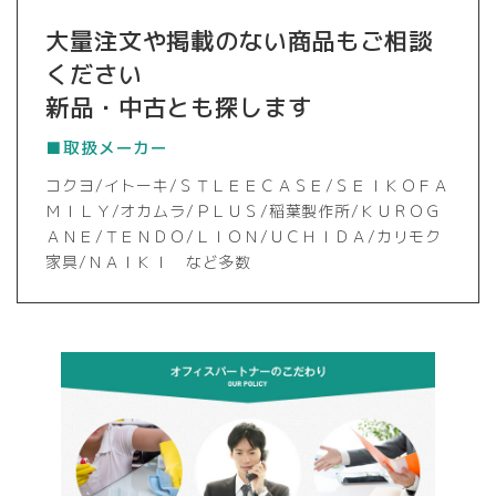
大量注文や掲載のない商品もご相談
ください
新品・中古とも探します
■取扱メーカー
コクヨ/イトーキ/ＳＴＬＥＥＣＡＳＥ/ＳＥＩＫＯＦＡ
ＭＩＬＹ/オカムラ/ＰＬＵＳ/稲葉製作所/ＫＵＲＯＧ
ＡＮＥ/ＴＥＮＤＯ/ＬＩＯＮ/ＵＣＨＩＤＡ/カリモク
家具/ＮＡＩＫＩ など多数