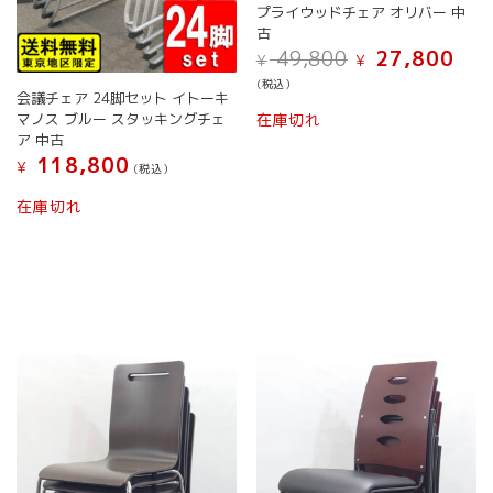
プライウッドチェア オリバー 中
り
り
古
ま
ま
元
現
49,800
27,800
¥
¥
す。
す。
の
在
オ
オ
(税込）
価
の
会議チェア 24脚セット イトーキ
プ
プ
格
価
在庫切れ
マノス ブルー スタッキングチェ
シ
シ
は
格
ア 中古
ョ
ョ
¥ 49,800
は
118,800
¥
(税込）
で
¥ 27,
ン
ン
し
で
は
は
こ
在庫切れ
た。
す。
商
商
の
品
品
商
ペ
ペ
品
ー
ー
に
ジ
ジ
は
か
か
複
ら
ら
数
選
選
の
択
択
バ
で
で
リ
き
き
エ
ま
ま
ー
す
す
シ