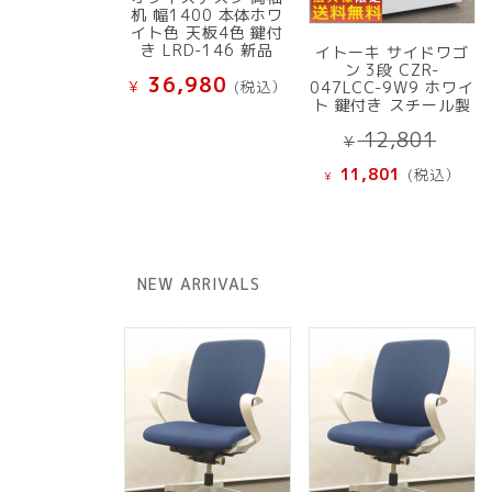
机 幅1400 本体ホワ
イト色 天板4色 鍵付
き LRD-146 新品
イトーキ サイドワゴ
ン 3段 CZR-
36,980
¥
(税込）
047LCC-9W9 ホワイ
ト 鍵付き スチール製
元
12,801
¥
の
現
11,801
(税込）
¥
価
在
格
の
は
価
¥ 12
格
NEW ARRIVALS
で
は
し
¥ 11,801
た。
で
す。