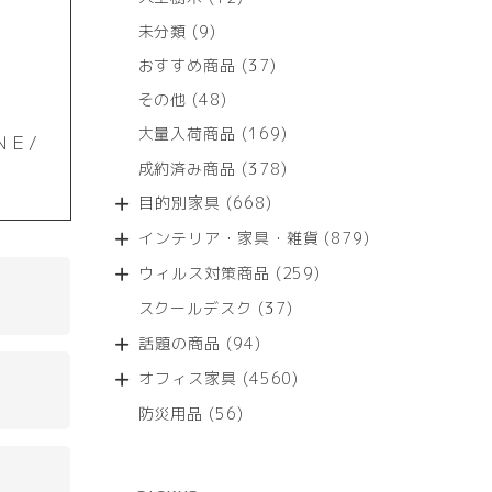
個
9
未分類
9
の
個
商
37
おすすめ商品
37
の
品
個
商
48
その他
48
の
品
個
商
169
大量入荷商品
169
ＮＥ/
の
品
個
商
378
成約済み商品
378
の
品
個
商
668
目的別家具
668
の
品
個
商
879
インテリア・家具・雑貨
879
の
品
個
商
259
ウィルス対策商品
259
の
品
個
商
37
スクールデスク
37
の
品
個
商
94
話題の商品
94
の
品
個
商
4560
オフィス家具
4560
の
品
個
商
56
防災用品
56
の
品
個
商
の
品
商