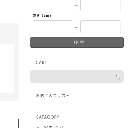
～
高さ（cm）
～
検索
CART
具
お気に入りリスト
CATAGORY
12
人工樹木
12