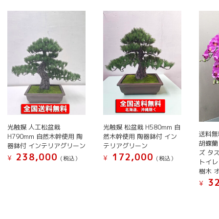
い
順
光触媒 人工松盆栽
光触媒 松盆栽 H580mm 自
送料無
H790mm 自然木幹使用 陶
然木幹使用 陶器鉢付 イン
胡蝶蘭
器鉢付 インテリアグリーン
テリアグリーン
ズ タ
238,000
172,000
¥
¥
(税込）
(税込）
トイレ
樹木 
32
¥