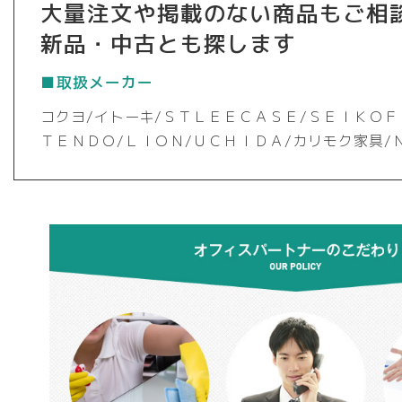
大量注文や掲載のない商品もご相
新品・中古とも探します
■取扱メーカー
コクヨ/イトーキ/ＳＴＬＥＥＣＡＳＥ/ＳＥＩＫＯＦ
ＴＥＮＤＯ/ＬＩＯＮ/ＵＣＨＩＤＡ/カリモク家具/