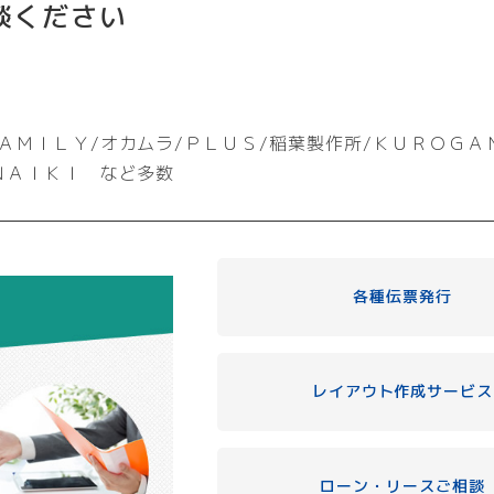
談ください
ＡＭＩＬＹ/オカムラ/ＰＬＵＳ/稲葉製作所/ＫＵＲＯＧＡ
ＮＡＩＫＩ など多数
各種伝票発行
レイアウト作成サービス
ローン・リースご相談