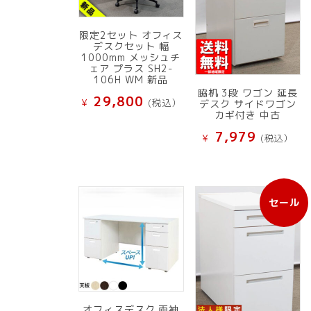
限定2セット オフィス
デスクセット 幅
1000mm メッシュチ
ェア プラス SH2-
106H WM 新品
脇机 3段 ワゴン 延長
29,800
¥
(税込）
デスク サイドワゴン
カギ付き 中古
7,979
¥
(税込）
セール
販
売
中
の
商
品
オフィスデスク 両袖