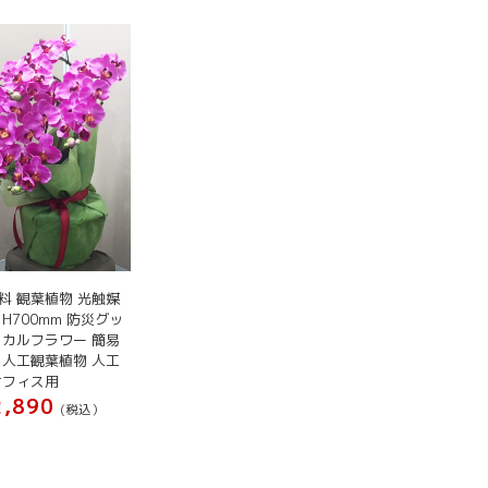
料 観葉植物 光触媒
 H700mm 防災グッ
スカルフラワー 簡易
 人工観葉植物 人工
オフィス用
,890
(税込）