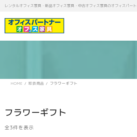
コ
ナ
レンタルオフィス家具・新品オフィス家具・中古オフィス家具のオフィスパート
ン
ビ
テ
ゲ
ン
ー
ツ
シ
へ
ョ
ス
ン
キ
に
ッ
移
プ
動
HOME
取扱商品
フラワーギフト
フラワーギフト
新
全3件を表示
し