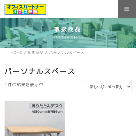
コ
ナ
ン
ビ
テ
ゲ
ン
ー
ツ
シ
取扱商品
へ
ョ
ONLINE SHOP
ス
ン
キ
に
ッ
移
HOME
取扱商品
パーソナルスペース
プ
動
パーソナルスペース
1件の結果を表示中