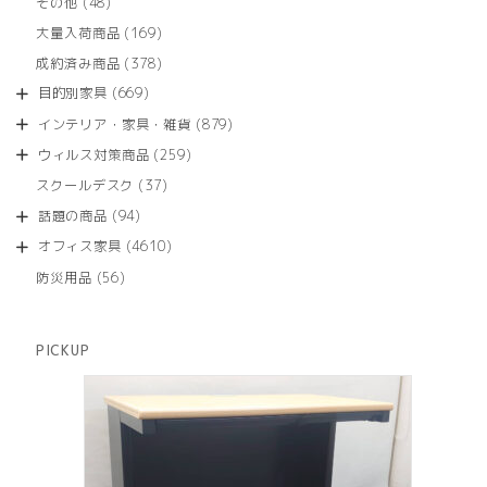
48
その他
48
の
品
個
商
169
大量入荷商品
169
の
品
個
商
378
成約済み商品
378
の
品
個
商
669
目的別家具
669
の
品
個
商
879
インテリア・家具・雑貨
879
の
品
個
商
259
ウィルス対策商品
259
の
品
個
商
37
スクールデスク
37
の
品
個
商
94
話題の商品
94
の
品
個
商
4610
オフィス家具
4610
の
品
個
商
56
防災用品
56
の
品
個
商
の
品
商
PICKUP
品