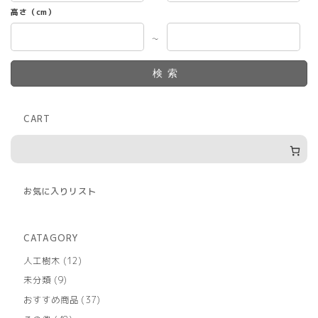
高さ（cm）
～
検索
CART
お気に入りリスト
CATAGORY
12
人工樹木
12
個
9
未分類
9
の
個
商
37
おすすめ商品
37
の
品
個
商