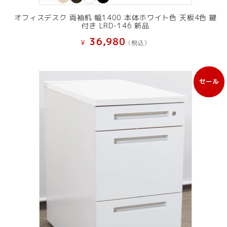
オフィスデスク 両袖机 幅1400 本体ホワイト色 天板4色 鍵
付き LRD-146 新品
36,980
¥
(税込）
セール
販
売
中
の
商
品