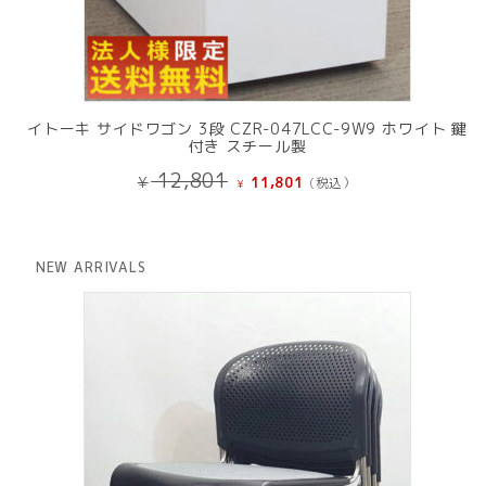
イトーキ サイドワゴン 3段 CZR-047LCC-9W9 ホワイト 鍵
付き スチール製
元
現
12,801
¥
11,801
(税込）
¥
の
在
価
の
格
価
は
格
NEW ARRIVALS
¥ 12,801
は
で
¥ 11,801
し
で
た。
す。