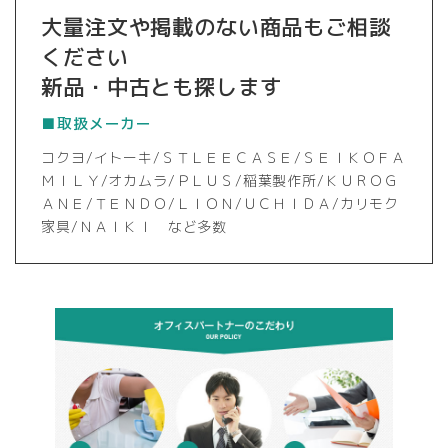
大量注文や掲載のない商品もご相談
ください
新品・中古とも探します
■取扱メーカー
コクヨ/イトーキ/ＳＴＬＥＥＣＡＳＥ/ＳＥＩＫＯＦＡ
ＭＩＬＹ/オカムラ/ＰＬＵＳ/稲葉製作所/ＫＵＲＯＧ
ＡＮＥ/ＴＥＮＤＯ/ＬＩＯＮ/ＵＣＨＩＤＡ/カリモク
家具/ＮＡＩＫＩ など多数