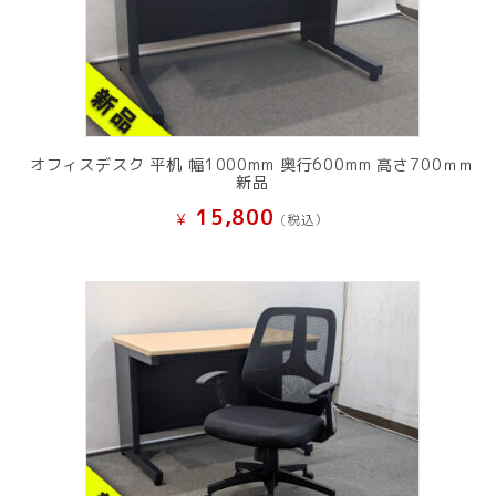
オフィスデスク 平机 幅1000mm 奥行600mm 高さ700ｍｍ
新品
15,800
¥
(税込）