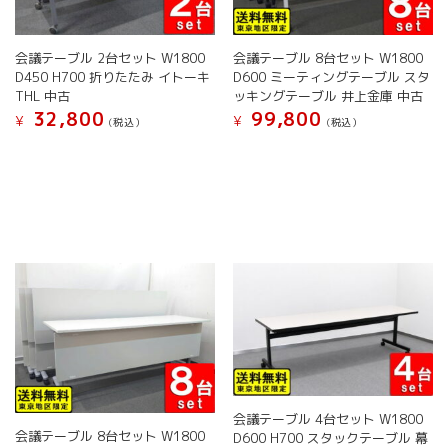
会議テーブル 2台セット W1800
会議テーブル 8台セット W1800
D450 H700 折りたたみ イトーキ
D600 ミーティングテーブル スタ
THL 中古
ッキングテーブル 井上金庫 中古
32,800
99,800
¥
¥
(税込）
(税込）
こ
こ
の
の
商
商
品
品
に
に
は
は
複
複
数
数
の
の
バ
バ
リ
リ
エ
エ
ー
ー
シ
シ
会議テーブル 4台セット W1800
ョ
ョ
会議テーブル 8台セット W1800
D600 H700 スタックテーブル 幕
ン
ン