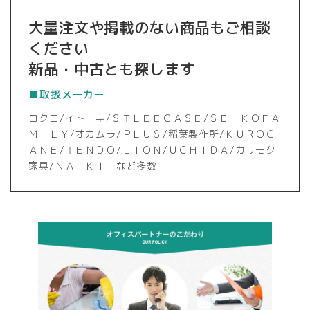
大量注文や掲載のない商品もご相談
ください
新品・中古とも探します
■取扱メーカー
コクヨ/イトーキ/ＳＴＬＥＥＣＡＳＥ/ＳＥＩＫＯＦＡ
ＭＩＬＹ/オカムラ/ＰＬＵＳ/稲葉製作所/ＫＵＲＯＧ
ＡＮＥ/ＴＥＮＤＯ/ＬＩＯＮ/ＵＣＨＩＤＡ/カリモク
家具/ＮＡＩＫＩ など多数