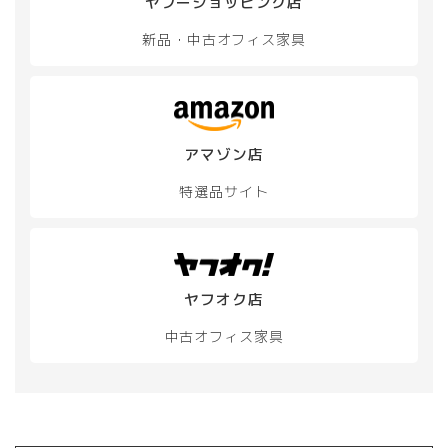
オ
プ
ヤフーショッピング店
プ
シ
新品・中古
オフィス家具
シ
ョ
ョ
ン
ン
は
は
商
商
品
品
ペ
アマゾン店
ペ
ー
ー
ジ
特選品サイト
ジ
か
か
ら
ら
選
選
択
択
で
ヤフオク店
で
き
き
ま
中古オフィス家具
ま
す
す