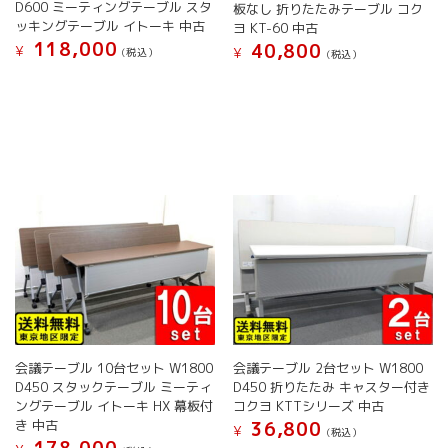
D600 ミーティングテーブル スタ
板なし 折りたたみテーブル コク
が
が
ッキングテーブル イトーキ 中古
ヨ KT-60 中古
あ
あ
118,000
40,800
¥
¥
(税込）
(税込）
り
り
こ
こ
ま
ま
の
の
す。
す。
商
商
オ
オ
品
品
プ
プ
に
に
シ
シ
は
は
ョ
ョ
複
複
ン
ン
数
数
は
は
の
の
商
商
バ
バ
品
品
リ
リ
ペ
ペ
エ
エ
ー
ー
ー
ー
ジ
ジ
シ
シ
か
か
ョ
ョ
ら
ら
会議テーブル 10台セット W1800
会議テーブル 2台セット W1800
ン
ン
選
選
D450 スタックテーブル ミーティ
D450 折りたたみ キャスター付き
が
が
択
択
ングテーブル イトーキ HX 幕板付
コクヨ KTTシリーズ 中古
あ
あ
で
で
き 中古
36,800
¥
(税込）
り
り
き
き