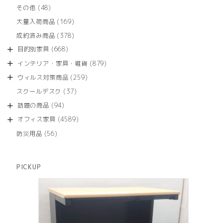
品
個
商
48
その他
48
の
品
個
商
169
大量入荷商品
169
の
品
個
商
378
成約済み商品
378
の
品
個
商
668
目的別家具
668
の
品
個
商
879
インテリア・家具・雑貨
879
の
品
個
商
259
ウィルス対策商品
259
の
品
個
商
37
スクールデスク
37
の
品
個
商
94
話題の商品
94
の
品
個
商
4589
オフィス家具
4589
の
品
個
商
56
防災用品
56
の
品
個
商
の
品
商
PICKUP
品