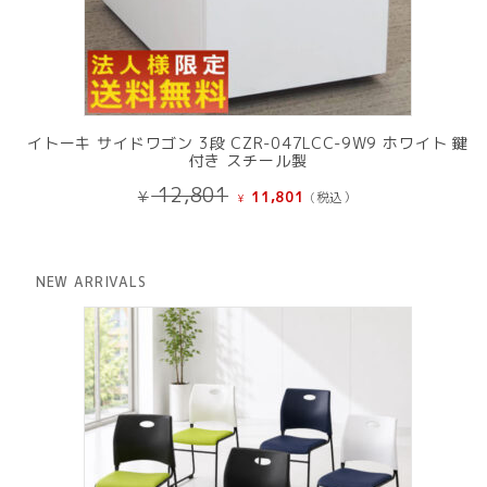
イトーキ サイドワゴン 3段 CZR-047LCC-9W9 ホワイト 鍵
付き スチール製
元
現
12,801
¥
11,801
(税込）
¥
の
在
価
の
格
価
は
格
NEW ARRIVALS
¥ 12,801
は
で
¥ 11,801
し
で
た。
す。