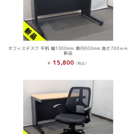
オフィスデスク 平机 幅1000mm 奥行600mm 高さ700ｍｍ
新品
15,800
¥
(税込）