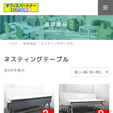
コ
ナ
ン
ビ
テ
ゲ
ン
ー
ツ
シ
取扱商品
へ
ョ
ONLINE SHOP
ス
ン
キ
に
ッ
移
HOME
取扱商品
ネスティングテーブル
プ
動
ネスティングテーブル
新
全6件を表示
し
い
順