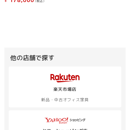
178,000
¥
(税込）
こ
ま
ま
ま
ま
こ
の
す。
す。
す
す
の
商
オ
オ
商
品
プ
プ
品
に
シ
シ
に
は
ョ
ョ
は
複
ン
ン
複
数
は
は
数
の
商
商
の
バ
品
品
他の店舗で探す
バ
リ
ペ
ペ
リ
エ
ー
ー
エ
ー
ジ
ジ
ー
シ
か
か
シ
ョ
ら
ら
楽天市場店
ョ
ン
選
選
ン
が
択
択
新品・中古
オフィス家具
が
あ
で
で
あ
り
き
き
り
ま
ま
ま
ま
す。
す
す
す。
オ