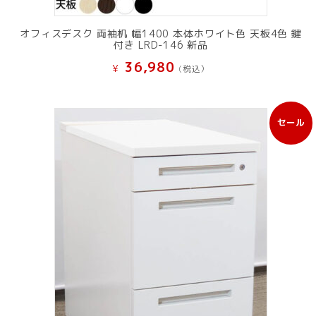
オフィスデスク 両袖机 幅1400 本体ホワイト色 天板4色 鍵
付き LRD-146 新品
36,980
¥
(税込）
セール
販
売
中
の
商
品