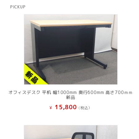
商
PICKUP
品
オフィスデスク 平机 幅1000mm 奥行600mm 高さ700ｍｍ
新品
15,800
¥
(税込）