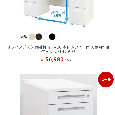
オフィスデスク 両袖机 幅1400 本体ホワイト色 天板4色 鍵
付き LRD-146 新品
36,980
¥
(税込）
セール
販
売
中
の
商
品