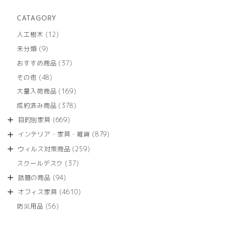
CATAGORY
12
人工樹木
12
個
9
未分類
9
の
個
商
37
おすすめ商品
37
の
品
個
商
48
その他
48
の
品
個
商
169
大量入荷商品
169
の
品
個
商
378
成約済み商品
378
の
品
個
商
669
目的別家具
669
の
品
個
商
879
インテリア・家具・雑貨
879
の
品
個
商
259
ウィルス対策商品
259
の
品
個
商
37
スクールデスク
37
の
品
個
商
94
話題の商品
94
の
品
個
商
4610
オフィス家具
4610
の
品
個
商
56
防災用品
56
の
品
個
商
の
品