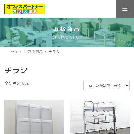
コ
ナ
ン
ビ
テ
ゲ
ン
ー
ツ
シ
取扱商品
へ
ョ
ONLINE SHOP
ス
ン
キ
に
ッ
移
HOME
取扱商品
チラシ
プ
動
チラシ
新
全5件を表示
し
い
順