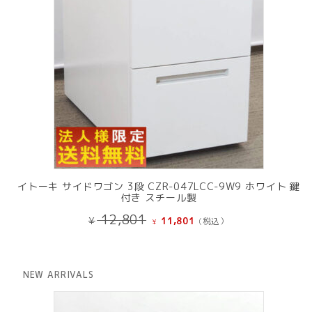
イトーキ サイドワゴン 3段 CZR-047LCC-9W9 ホワイト 鍵
付き スチール製
元
現
12,801
¥
11,801
(税込）
¥
の
在
価
の
格
価
は
格
NEW ARRIVALS
¥ 12,801
は
で
¥ 11,801