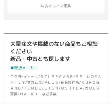
中古オフィス家具
大量注文や掲載のない商品もご相談
ください
新品・中古とも探します
■取扱メーカー
コクヨ/イトーキ/ＳＴＬＥＥＣＡＳＥ/ＳＥＩＫＯＦＡ
ＭＩＬＹ/オカムラ/ＰＬＵＳ/稲葉製作所/ＫＵＲＯＧ
ＡＮＥ/ＴＥＮＤＯ/ＬＩＯＮ/ＵＣＨＩＤＡ/カリモク
家具/ＮＡＩＫＩ など多数