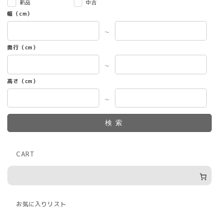
新品
中古
幅（cm）
～
奥行（cm）
～
高さ（cm）
～
検索
CART
お気に入りリスト