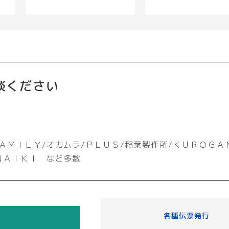
談ください
ＡＭＩＬＹ/オカムラ/ＰＬＵＳ/稲葉製作所/ＫＵＲＯＧＡ
ＮＡＩＫＩ など多数
各種伝票発行