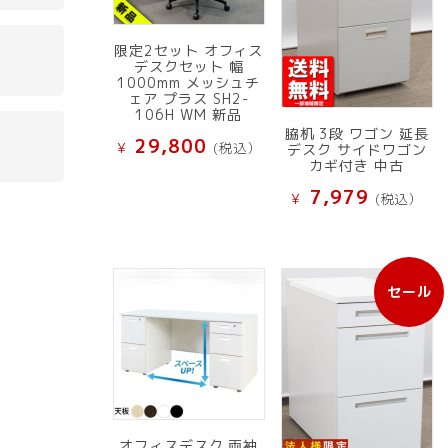
限定2セット オフィス
デスクセット 幅
1000mm メッシュチ
ェア プラス SH2-
106H WM 新品
脇机 3段 ワゴン 延長
29,800
¥
(税込）
デスク サイドワゴン
カギ付き 中古
7,979
¥
(税込）
セール
販
売
中
の
商
品
オフィスデスク 両袖