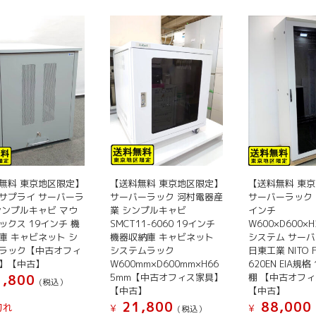
無料 東京地区限定】
【送料無料 東京地区限定】
【送料無料 東
サプライ サーバーラ
サーバーラック 河村電器産
サーバーラック E
シンプルキャビ マウ
業 シンプルキャビ
インチ
ックス 19インチ 機
SMCT11-6060 19インチ
W600×D600×
庫 キャビネット シ
機器収納庫 キャビネット
システム サー
ラック【中古オフィ
システムラック
日東工業 NITO F
】【中古】
W600mm×D600mm×H66
620EN EIA規格
5mm【中古オフィス家具】
棚 【中古オフ
,800
(税込）
【中古】
【中古】
21,800
88,000
切れ
¥
¥
(税込）