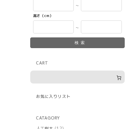
～
高さ（cm）
～
検索
CART
お気に入りリスト
CATAGORY
12
人工樹木
12