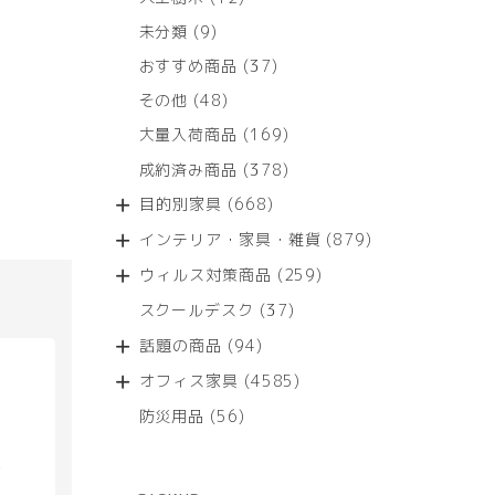
個
9
未分類
9
の
個
商
37
おすすめ商品
37
の
品
個
商
48
その他
48
の
品
個
商
169
大量入荷商品
169
の
品
個
商
378
成約済み商品
378
の
品
個
商
668
目的別家具
668
の
品
個
商
879
インテリア・家具・雑貨
879
の
品
個
商
259
ウィルス対策商品
259
の
品
個
商
37
スクールデスク
37
の
品
個
商
94
話題の商品
94
の
品
個
商
4585
オフィス家具
4585
の
品
個
商
56
防災用品
56
の
品
個
商
の
具
品
商