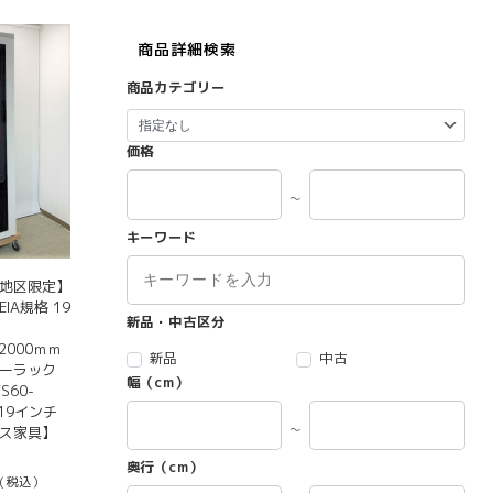
商品詳細検索
商品カテゴリー
価格
～
キーワード
京地区限定】
IA規格 19
新品・中古区分
H2000ｍｍ
新品
中古
バーラック
幅（cm）
S60-
 19インチ
～
ィス家具】
奥行（cm）
(税込）