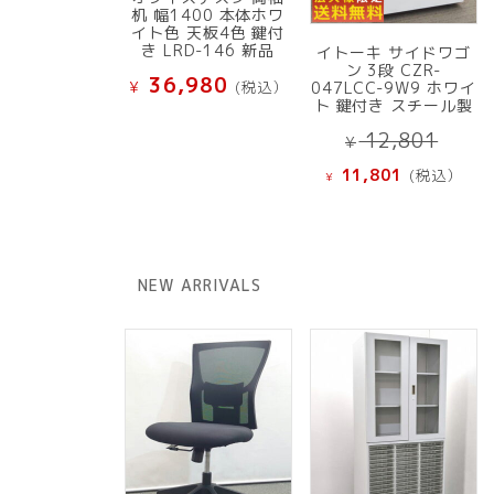
机 幅1400 本体ホワ
イト色 天板4色 鍵付
き LRD-146 新品
イトーキ サイドワゴ
ン 3段 CZR-
36,980
¥
(税込）
047LCC-9W9 ホワイ
ト 鍵付き スチール製
元
12,801
¥
の
現
11,801
(税込）
¥
価
在
格
の
は
価
¥ 12
格
NEW ARRIVALS
で
は
し
¥ 11,801
た。
で
す。