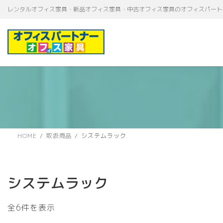
コ
ナ
レンタルオフィス家具・新品オフィス家具・中古オフィス家具のオフィスパート
ン
ビ
テ
ゲ
ン
ー
ツ
シ
へ
ョ
ス
ン
キ
に
ッ
移
プ
動
HOME
取扱商品
システムラック
システムラック
新
全6件を表示
し