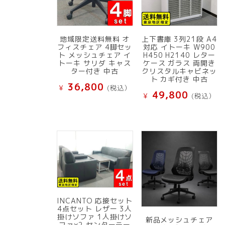
地域限定送料無料 オ
上下書庫 3列21段 A4
フィスチェア 4脚セッ
対応 イトーキ W900
ト メッシュチェア イ
H450 H2140 レター
トーキ サリダ キャス
ケース ガラス 両開き
ター付き 中古
クリスタルキャビネッ
ト カギ付き 中古
36,800
¥
(税込）
49,800
¥
(税込）
INCANTO 応接セット
4点セット レザー 3人
掛けソファ 1人掛けソ
新品メッシュチェア
ファ×2 センターテー