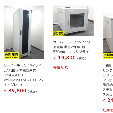
い
順
サーバーラック 19インチ
据置型 機器収納庫 幅
570mm サンワサプライ
19,800
¥
(税込）
サーバーラック 19インチ
【送料
在庫切れ
EIA規格 河村電器産業
サンワ
ITN42-9020
ック 
W600×D900×H2100 ホワ
ントボ
イトグレー 中古
器収納
ステム
89,800
¥
(税込）
ス家具
21
¥
在庫