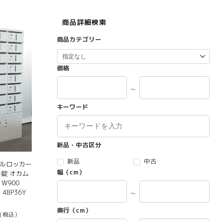
商品詳細検索
商品カテゴリー
価格
～
キーワード
新品・中古区分
新品
中古
ールロッカー
幅（cm）
ル錠 オカム
W900
 4BP36Y
～
奥行（cm）
(税込）