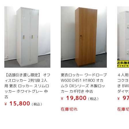
い
順
【店頭引き渡し限定】 オフ
更衣ロッカー ワードローブ
４人用
ィスロッカー 2列1段 2人
W600 D451 H1800 オカ
コクヨ
用 更衣 ロッカー スリムロ
ムラ DXシリーズ 木製ロッ
き BW
ッカー ホワイトグレー 中
カー カギ付き 中古
ダイヤ
古
19,800
97
¥
¥
(税込）
15,800
¥
(税込）
こ
在庫切れ
在庫
の
商
品