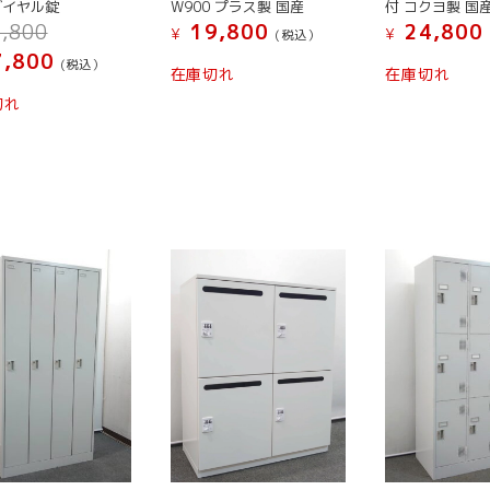
ダイヤル錠
W900 プラス製 国産
付 コクヨ製 国
元
,800
19,800
24,800
¥
¥
(税込）
の
現
,800
(税込）
価
在庫切れ
在庫切れ
在
格
の
切れ
は
価
¥ 42,800
格
で
は
し
¥ 37,800
た。
で
す。