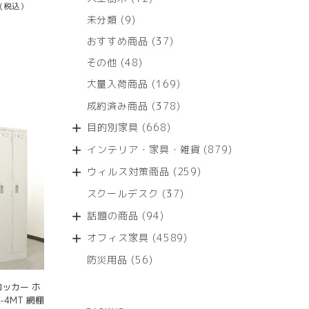
(税込）
個
9
未分類
9
の
個
商
37
おすすめ商品
37
の
品
個
商
48
その他
48
の
品
個
商
169
大量入荷商品
169
の
品
個
商
378
成約済み商品
378
の
品
個
商
668
目的別家具
668
の
品
個
商
879
インテリア・家具・雑貨
879
の
品
個
商
259
ウィルス対策商品
259
の
品
個
商
37
スクールデスク
37
の
品
個
商
94
話題の商品
94
の
品
個
商
4589
オフィス家具
4589
の
品
個
商
56
防災用品
56
の
品
個
商
の
ッカー ホ
品
商
-4MT 網棚