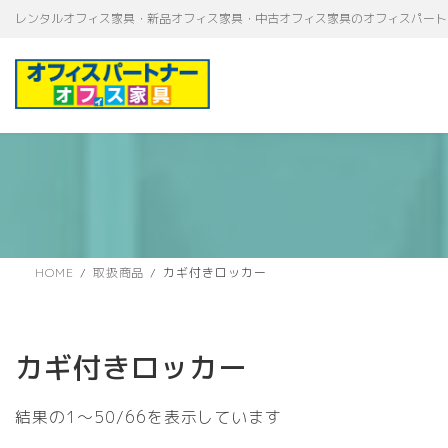
コ
ナ
レンタルオフィス家具・新品オフィス家具・中古オフィス家具のオフィスパート
ン
ビ
テ
ゲ
ン
ー
ツ
シ
へ
ョ
ス
ン
キ
に
ッ
移
プ
動
HOME
取扱商品
カギ付きロッカー
カギ付きロッカー
新
結果の1～50/66を表示しています
し