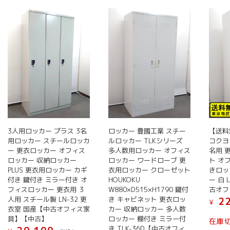
3人用ロッカー プラス 3名
ロッカー 豊國工業 スチー
【送料
用ロッカー スチールロッカ
ルロッカー TLKシリーズ
コクヨ
ー 更衣ロッカー オフィス
多人数用ロッカー オフィス
名用 
ロッカー 収納ロッカー
ロッカー ワードローブ 更
ト オ
PLUS 更衣用ロッカー カギ
衣用ロッカー クローゼット
きロッ
付き 鍵付き ミラー付き オ
HOUKOKU
ー 白 
フィスロッカー 更衣用 ３
W880×D515×H1790 鍵付
古オフ
人用 スチール製 LN-32 更
き キャビネット 更衣ロッ
22
¥
衣室 国産【中古オフィス家
カー 収納ロッカー 多人数
具】【中古】
ロッカー 棚付き ミラー付
在庫
き TLK-36D【中古オフィ