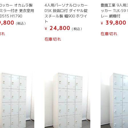
ロッカー オカムラ製
4人用パーソナルロッカー
豊國工業 9人用
ミラー付き 更衣室用
DSK 投函口付 ダイヤル錠
ッカー TLK-S
D515 H1790
スチール製 幅900 ホワイ
レー 網棚付
ト
,800
39,800
¥
(税込）
24,800
¥
(税込）
切れ
在庫切れ
在庫切れ