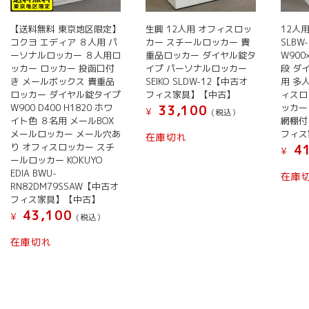
【送料無料 東京地区限定】
生興 12人用 オフィスロッ
12人
コクヨ エディア ８人用 パ
カー スチールロッカー 貴
SLBW
ーソナルロッカー ８人用ロ
重品ロッカー ダイヤル錠タ
W900
ッカー ロッカー 投函口付
イプ パーソナルロッカー
段 ダ
き メールボックス 貴重品
SEIKO SLDW-12【中古オ
用 多
ロッカー ダイヤル錠タイプ
フィス家具】【中古】
ィスロ
W900 D400 H1820 ホワ
ッカー
33,100
¥
(税込）
イト色 ８名用 メールBOX
網棚付
メールロッカー メール穴あ
フィス
在庫切れ
り オフィスロッカー スチ
41
¥
ールロッカー KOKUYO
EDIA BWU-
在庫
RN82DM79SSAW【中古オ
フィス家具】【中古】
43,100
¥
(税込）
在庫切れ