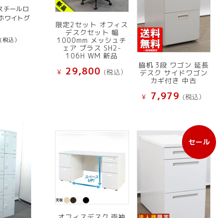
スチールロ
9 ホワイトグ
限定2セット オフィス
デスクセット 幅
1000mm メッシュチ
(税込）
ェア プラス SH2-
106H WM 新品
脇机 3段 ワゴン 延長
29,800
¥
(税込）
デスク サイドワゴン
カギ付き 中古
7,979
¥
(税込）
セール
販
売
中
の
商
品
オフィスデスク 両袖