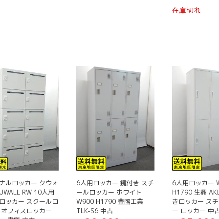
¥ 39,800
格
に
在庫切れ
で
は
は
し
¥ 29,800
複
た。
で
数
す。
の
バ
リ
エ
ー
シ
ョ
ン
が
あ
り
ま
ナルロッカー クウォ
6人用ロッカー 鍵付き スチ
6人用ロッカー W
す。
UWALL RW 10人用
ールロッカー ホワイト
H1790 生興 AK
オ
ロッカー スクールロ
W900 H1790 豊國工業
きロッカー ス
プ
 オフィスロッカー
TLK-S6 中古
ー ロッカー 中