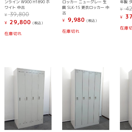
ンライン W900 H1890 ホ
ロッカー ニューグレー 生
年製 
ワイト 中古
興 SLK-1S 更衣ロッカー 中
42
¥
元
古
39,800
¥
37
¥
の
9,980
¥
現
(税込）
29,800
¥
(税込）
価
在
在庫
格
在庫切れ
の
在庫切れ
は
価
¥ 39,800
格
で
は
し
¥ 29,800
た。
で
す。