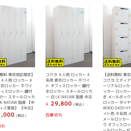
無料 東京地区限定】
コクヨ ４人用 ロッカー 4
【送料無料 東
 ４人用 ロッカー 4
名用 更衣ロッカー ホワイ
コクヨ エディア
更衣ロッカー ホワイ
ト オフィスロッカー 鍵付
ーソナルロッカ
フィスロッカー 鍵付
きロッカー スチールロッカ
ッカー ロッカー
カー スチールロッカ
ー 白 LK-N4SAW 国産 中古
き メールボック
LK-N4SAW 国産 【中
ロッカー ダイ
29,800
¥
(税込）
ィス家具】 【中古】
W900 D400 H
イト色 ８名用 
,000
在庫切れ
(税込）
メールロッカー
り オフィスロッ
切れ
ールロッカー KO