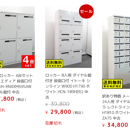
セール
ロッカー 8人用 ダイヤル錠
ロッカー 4台セット
付き 投函口付 イトーキ シ
 エディア 投函口付
ンライン W900 H1790 ホ
UH-RN4XM69SAW
ワイト HCN-189HER2 中
ル錠付 中古
訳あり特価 メ
古
,800
(税込）
24人用 ダイヤ
元
39,800
¥
こ
ラ レクトライン 
の
切れ
現
29,800
¥
H1810 ホワイト
(税込）
の
価
在
ZA75 中古
格
商
の
在庫切れ
34,800
¥
は
品
価