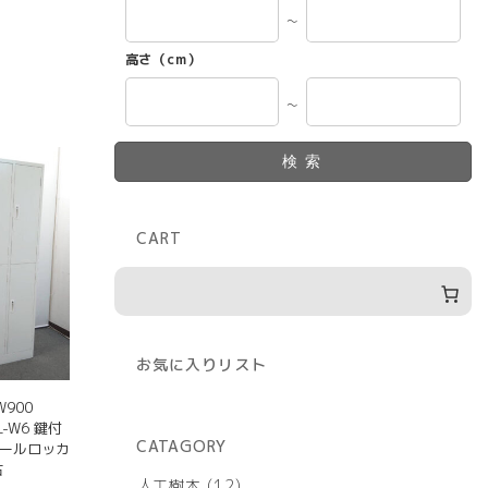
～
高さ（cm）
～
検索
CART
お気に入りリスト
900
L-W6 鍵付
CATAGORY
チールロッカ
古
12
人工樹木
12