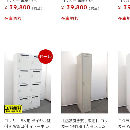
ロッカー 書庫 中古
ロッカー 書庫 中古
ロッカ
シ
39,800
39,800
39
ョ
¥
¥
¥
(税込）
(税込）
ン
在庫切れ
在庫切れ
在庫
は
商
品
ペ
ー
ジ
セール
か
ら
選
択
で
き
ま
す
ロッカー 8人用 ダイヤル錠
【店頭引き渡し限定】 ロッ
コクヨ
付き 投函口付 イトーキ シ
カー 1列1段 1人用 スリム
カー W