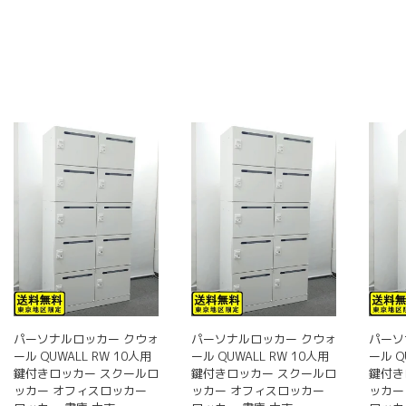
に
は
複
数
の
バ
リ
エ
ー
シ
ョ
ン
が
あ
り
ま
パーソナルロッカー クウォ
パーソナルロッカー クウォ
パーソ
す。
ール QUWALL RW 10人用
ール QUWALL RW 10人用
ール Q
オ
鍵付きロッカー スクールロ
鍵付きロッカー スクールロ
鍵付き
プ
ッカー オフィスロッカー
ッカー オフィスロッカー
ッカー