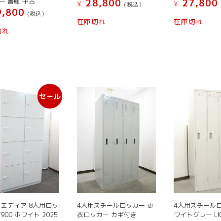
ー 書庫 中古
シ
28,800
27,800
¥
¥
(税込）
,800
ョ
(税込）
在庫切れ
在庫切れ
ン
切れ
は
商
品
ペ
ー
ジ
セール
か
ら
選
択
で
き
ま
す
 エディア 8人用ロッ
4人用スチールロッカー 更
4人用スチールロ
900 ホワイト 2025
衣ロッカー カギ付き
ワイトグレー LK