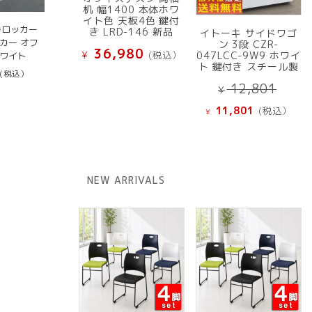
机 幅1400 本体ホワ
イト色 天板4色 鍵付
ルロッカー
き LRD-146 新品
イトーキ サイドワゴ
カー オフ
ン 3段 CZR-
36,980
¥
(税込）
047LCC-9W9 ホワイ
ホワイト
ト 鍵付き スチール製
(税込）
元
12,801
¥
の
現
11,801
(税込）
¥
価
在
格
の
は
価
¥ 12
格
NEW ARRIVALS
で
は
し
¥ 11,801
た。
で
す。