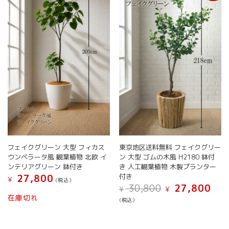
の
の
バ
バ
リ
リ
エ
エ
ー
ー
シ
シ
ョ
ョ
ン
ン
が
が
あ
あ
り
り
ま
ま
す。
す。
オ
オ
フェイクグリーン 大型 フィカス
東京地区送料無料 フェイクグリー
プ
プ
ウンベラータ風 観葉植物 北欧 イ
ン 大型 ゴムの木風 H2180 鉢付
シ
シ
ンテリアグリーン 鉢付き
き 人工観葉植物 木製プランター
ョ
ョ
付き
27,800
ン
ン
¥
(税込）
元
現
30,800
27,800
は
は
¥
¥
こ
の
在
在庫切れ
商
商
(税込）
の
価
の
品
品
こ
商
格
価
ペ
ペ
の
は
格
品