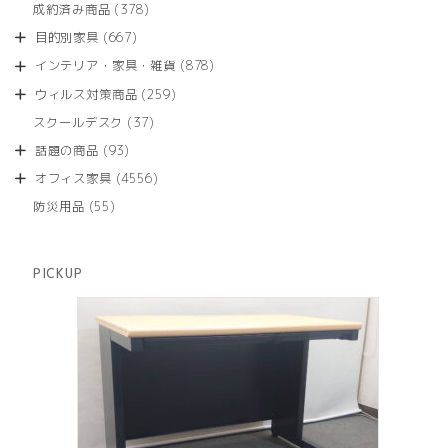
商
378
成約済み商品
378
の
品
個
商
667
目的別家具
667
の
品
個
商
878
インテリア・家具・雑貨
878
の
品
個
商
259
ウィルス対策商品
259
の
品
個
商
37
スクールデスク
37
の
品
個
商
93
話題の商品
93
の
品
個
商
4556
オフィス家具
4556
の
品
個
商
55
防災用品
55
の
品
個
商
の
品
商
PICKUP
品