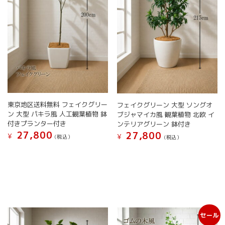
東京地区送料無料 フェイクグリー
フェイクグリーン 大型 ソングオ
ン 大型 パキラ風 人工観葉植物 鉢
ブジャマイカ風 観葉植物 北欧 イ
付きプランター付き
ンテリアグリーン 鉢付き
27,800
27,800
¥
¥
(税込）
(税込）
こ
こ
の
の
商
商
品
品
に
に
は
は
複
複
セール
数
数