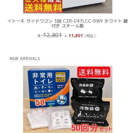
イトーキ サイドワゴン 3段 CZR-047LCC-9W9 ホワイト 鍵
付き スチール製
元
現
12,801
¥
11,801
(税込）
¥
の
在
価
の
格
価
は
格
NEW ARRIVALS
¥ 12,801
は
で
¥ 11,801
し
で
た。
す。