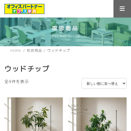
コ
ナ
ン
ビ
テ
ゲ
ン
ー
ツ
シ
取扱商品
へ
ョ
ONLINE SHOP
ス
ン
キ
に
ッ
移
HOME
取扱商品
ウッドチップ
プ
動
ウッドチップ
新
全4件を表示
し
い
順