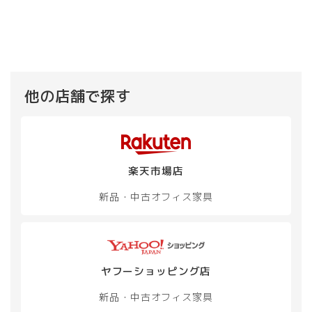
ー
ー
¥ 30,800
は
商
に
ジ
ジ
で
¥ 27,
品
は
か
し
で
か
に
複
た。
す。
ら
ら
は
数
選
選
複
の
択
択
数
バ
で
で
の
リ
他の店舗で探す
き
き
バ
エ
ま
ま
リ
ー
す
す
エ
シ
ー
ョ
シ
ン
楽天市場店
ョ
が
ン
あ
新品・中古
オフィス家具
が
り
あ
ま
り
す。
ま
オ
す。
プ
オ
ヤフーショッピング店
シ
プ
ョ
新品・中古
オフィス家具
シ
ン
ョ