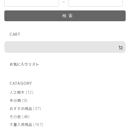
～
検索
CART
お気に入りリスト
CATAGORY
12
人工樹木
12
個
9
未分類
9
の
個
商
37
おすすめ商品
37
の
品
個
商
48
その他
48
の
品
個
商
167
大量入荷商品
167
の
品
個