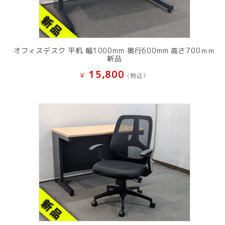
オフィスデスク 平机 幅1000mm 奥行600mm 高さ700ｍｍ
新品
15,800
¥
(税込）