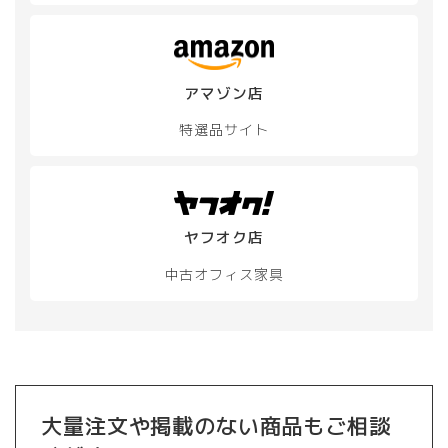
は
ン
商
は
品
商
ペ
品
ー
アマゾン店
ペ
ジ
ー
か
特選品サイト
ジ
ら
か
選
ら
択
選
で
択
き
ヤフオク店
で
ま
き
す
中古オフィス家具
ま
す
大量注文や掲載のない商品もご相談