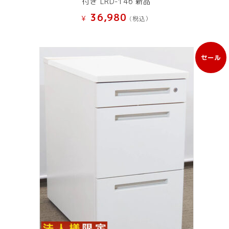
付き LRD-146 新品
36,980
¥
(税込）
セール
販
売
中
の
商
品