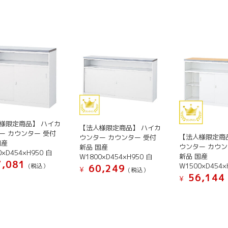
ペ
に
は
ー
は
複
ジ
複
数
か
数
の
ら
の
バ
選
バ
リ
択
リ
エ
で
エ
ー
き
ー
シ
ま
シ
ョ
す
様限定商品】 ハイカ
ョ
ン
【法人様限定商品】 ハイカ
ー カウンター 受付
ン
が
【法人様限定商
ウンター カウンター 受付
国産
ウンター カウン
新品 国産
が
あ
0×D454×H950 白
新品 国産
W1800×D454×H950 白
あ
り
,081
W1500×D454×
(税込）
60,249
¥
(税込）
り
ま
56,144
¥
こ
ま
す。
こ
の
す。
オ
の
商
オ
プ
商
品
プ
シ