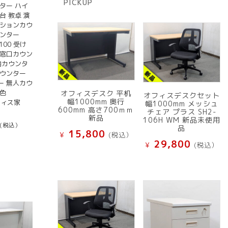
PICKUP
品
ター ハイ
台 教卓 演
ーションカウ
ウンター
1100 受け
 窓口カウン
内カウンタ
カウンター
ー 無人カウ
色
オフィスデスク 平机
オフィスデスクセット
幅1000mm 奥行
フィス家
幅1000mm メッシュ
600mm 高さ700ｍｍ
チェア プラス SH2-
新品
106H WM 新品未使用
(税込）
品
15,800
¥
(税込）
29,800
¥
(税込）