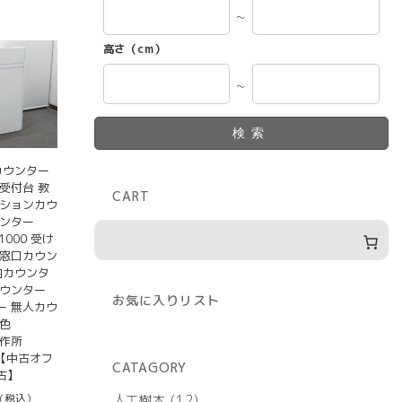
～
高さ（cm）
～
検索
カウンター
受付台 教
CART
ーションカウ
ウンター
1000 受け
 窓口カウン
内カウンタ
カウンター
お気に入りリスト
ー 無人カウ
色
製作所
07【中古オフ
CATAGORY
古】
12
人工樹木
12
(税込）