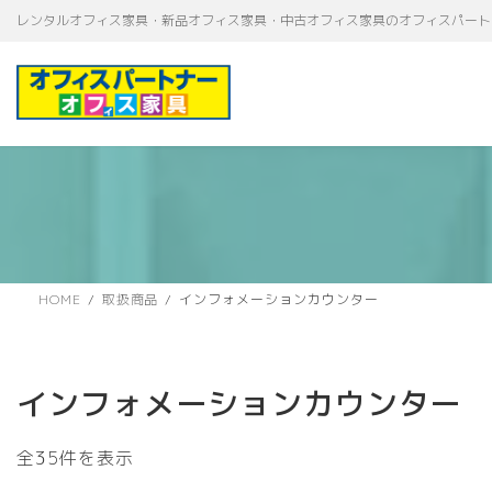
コ
ナ
レンタルオフィス家具・新品オフィス家具・中古オフィス家具のオフィスパート
ン
ビ
テ
ゲ
ン
ー
ツ
シ
へ
ョ
ス
ン
キ
に
ッ
移
プ
動
HOME
取扱商品
インフォメーションカウンター
インフォメーションカウンター
新
全35件を表示
し