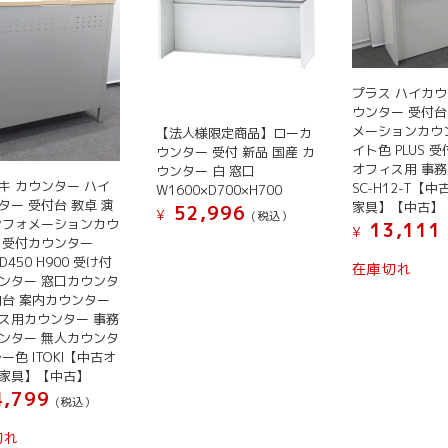
プラス ハイカウ
ウンター 受付台
メーションカウ
【法人様限定商品】ローカ
イト色 PLUS 
ウンター 受付 新品 国産 カ
オフィス用 事務
ウンター 白 窓口
キ カウンター ハイ
SC-H12-T【
W1600×D700×H700
ター 受付台 教卓 演
家具】【中古】
52,996
¥
(税込）
ンフォメーションカウ
13,111
¥
こ
 受付カウンター
 D450 H900 受け付
の
在庫切れ
ンター 窓口カウンタ
商
内台 案内カウンター
品
ス用カウンター 事務
に
ンター 無人カウンタ
は
ー色 ITOKI【中古オ
家具】【中古】
複
,799
数
(税込）
の
切れ