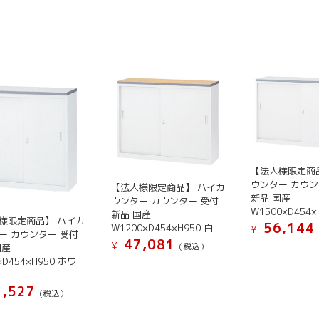
バ
リ
エ
ー
シ
ョ
ン
が
あ
り
ま
【法人様限定商
す。
ウンター カウン
【法人様限定商品】 ハイカ
オ
新品 国産
ウンター カウンター 受付
W1500×D454×
プ
新品 国産
様限定商品】 ハイカ
56,144
W1200×D454×H950 白
¥
シ
ー カウンター 受付
47,081
¥
ョ
(税込）
国産
こ
×D454×H950 ホワ
ン
こ
の
は
の
商
,527
(税込）
商
商
品
品
品
に