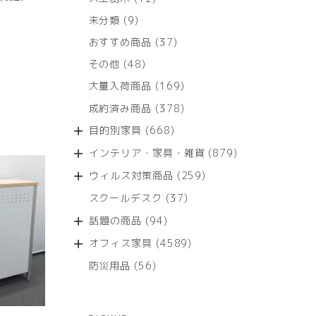
個
9
未分類
9
の
個
商
37
おすすめ商品
37
の
品
個
商
48
その他
48
の
品
個
商
169
大量入荷商品
169
の
品
個
商
378
成約済み商品
378
の
品
個
商
668
目的別家具
668
の
品
個
商
879
インテリア・家具・雑貨
879
の
品
個
商
259
ウィルス対策商品
259
の
品
個
商
37
スクールデスク
37
の
品
個
商
94
話題の商品
94
の
品
個
商
4589
オフィス家具
4589
の
品
個
商
56
防災用品
56
の
品
個
商
の
品
商