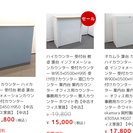
の
バ
リ
セール
エ
ー
シ
ョ
ン
ハイカウンター 受付台 教
オカムラ 演台 
が
卓 演台 インフォメーショ
ハイカウンター 
あ
ンカウンター 受付カウンタ
卓 インフォメ
り
ー W953×D500×H995 受
ンター 受付カ
ま
け付けカウンター 窓口カウ
W900×D500×H
 カウンター ハイカ
ンター 案内台 案内カウン
付けカウンター
す。
ー 受付台 教卓 演台
ター オフィス用カウンター
ター 案内台 案
オ
ォメーションカウン
事務用カウンター 無人カウ
ー オフィス用
プ
受付カウンター
ンター ホワイト色【中古オ
事務用カウンタ
シ
 D450 H950 【中古
フィス家具】【中古】
ンター ホワイト
ス家具】【中古】
元
ョ
okamura 岡村
19,800
¥
,800
の
4303AA MG
ン
(税込）
現
15,000
¥
(税込）
ィス家具】【中
価
は
在
17,800
格
切れ
¥
の