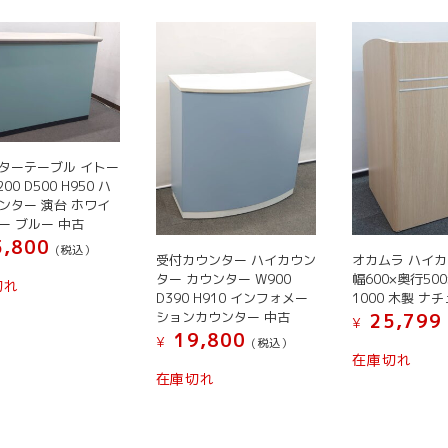
ターテーブル イトー
00 D500 H950 ハ
ンター 演台 ホワイ
ー ブルー 中古
,800
(税込）
受付カウンター ハイカウン
オカムラ ハイ
こ
ター カウンター W900
幅600×奥行50
切れ
D390 H910 インフォメー
1000 木製 ナ
の
ションカウンター 中古
25,799
商
¥
19,800
¥
(税込）
品
在庫切れ
に
在庫切れ
は
複
数