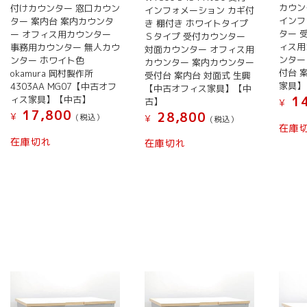
カウン
付けカウンター 窓口カウン
インフォメーション カギ付
インフ
ター 案内台 案内カウンタ
き 棚付き ホワイトタイプ
ター 
ー オフィス用カウンター
Ｓタイプ 受付カウンター
ィス用
事務用カウンター 無人カウ
対面カウンター オフィス用
ンター
ンター ホワイト色
カウンター 案内カウンター
付台 
okamura 岡村製作所
受付台 案内台 対面式 生興
家具】
4303AA MG07【中古オフ
【中古オフィス家具】【中
14
ィス家具】【中古】
古】
¥
17,800
28,800
¥
(税込）
¥
(税込）
在庫
在庫切れ
在庫切れ