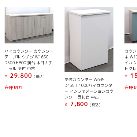
い
順
ハイカウンター カウンター
カウン
テーブル ウチダ W1650
キ W12
D500 H800 演台 木目ナチ
イカウ
ュラル 受付 中古
トグレ
29,800
15
¥
¥
(税込）
受付カウンター W635
こ
D455 H1000ハイカウンタ
在庫切れ
在庫
ー インフォメーションカウ
の
ンター 受付台 中古
商
7,800
¥
(税込）
品
に
こ
は
の
複
商
数
品