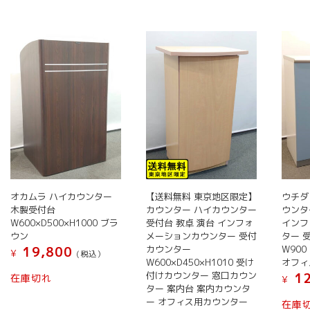
の
に
バ
は
リ
複
エ
数
ー
の
シ
バ
ョ
リ
ン
エ
が
ー
あ
シ
り
ョ
ま
ン
オカムラ ハイカウンター
【送料無料 東京地区限定】
ウチダ
す。
が
木製受付台
カウンター ハイカウンター
ウンタ
オ
あ
W600×D500×H1000 ブラ
受付台 教卓 演台 インフォ
インフ
プ
り
ウン
メーションカウンター 受付
ター 
シ
ま
カウンター
W900
19,800
¥
(税込）
W600×D450×H1010 受け
オフィ
ョ
す。
付けカウンター 窓口カウン
12
在庫切れ
ン
¥
オ
ター 案内台 案内カウンタ
は
プ
ー オフィス用カウンター
在庫