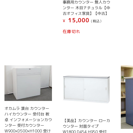
商
シ
事務用カウンター 無人カウ
品
ョ
ンター 木目ナチュラル【中
古オフィス家具】【中古】
ペ
ン
15,000
¥
ー
は
(税込）
ジ
商
在庫切れ
か
品
ら
ペ
選
ー
択
ジ
で
か
き
ら
ま
選
す
択
で
き
ま
オカムラ 演台 カウンター
す
ハイカウンター 受付台 教
卓 インフォメーションカウ
【美品】カウンター ローカ
ンター 受付カウンター
ウンター 対面タイプ
W900×D500×H1000 受け
W1800 D454 H950 受付