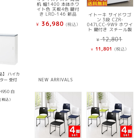
机 幅1400 本体ホワ
イト色 天板4色 鍵付
き LRD-146 新品
イトーキ サイドワゴ
ン 3段 CZR-
36,980
¥
(税込）
047LCC-9W9 ホワイ
ト 鍵付き スチール製
元
12,801
¥
の
現
11,801
(税込）
¥
価
在
格
の
は
価
¥ 12
品】 ハイカ
格
NEW ARRIVALS
ター 受付
で
は
し
¥ 11,801
H950 白
た。
で
(税込）
す。