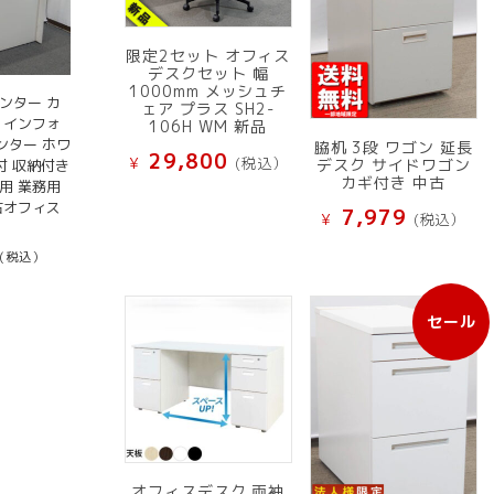
限定2セット オフィス
デスクセット 幅
1000mm メッシュチ
ンター カ
ェア プラス SH2-
 インフォ
106H WM 新品
ンター ホワ
脇机 3段 ワゴン 延長
29,800
¥
(税込）
デスク サイドワゴン
受付 収納付き
カギ付き 中古
用 業務用
中古オフィス
7,979
¥
(税込）
(税込）
セール
販
売
中
の
商
品
オフィスデスク 両袖