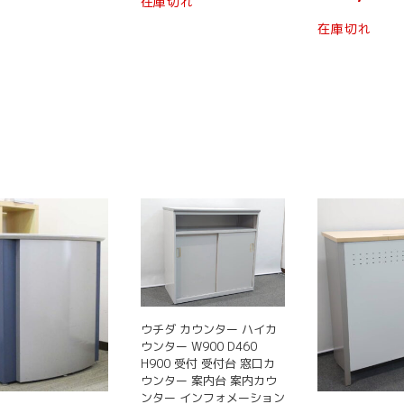
商
在庫切れ
は
価
品
在庫切れ
¥ 19,800
格
ペ
で
は
ー
し
¥ 15,000
た。
ジ
で
か
す。
ら
選
択
で
き
ま
す
ウチダ カウンター ハイカ
ウンター W900 D460
H900 受付 受付台 窓口カ
ウンター 案内台 案内カウ
ンター インフォメーション